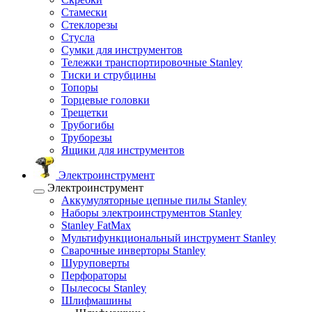
Стамески
Стеклорезы
Стусла
Сумки для инструментов
Тележки транспортировочные Stanley
Тиски и струбцины
Топоры
Торцевые головки
Трещетки
Трубогибы
Труборезы
Ящики для инструментов
Электроинструмент
Электроинструмент
Аккумуляторные цепные пилы Stanley
Наборы электроинструментов Stanley
Stanley FatMax
Мультифункциональный инструмент Stanley
Сварочные инверторы Stanley
Шуруповерты
Перфораторы
Пылесосы Stanley
Шлифмашины