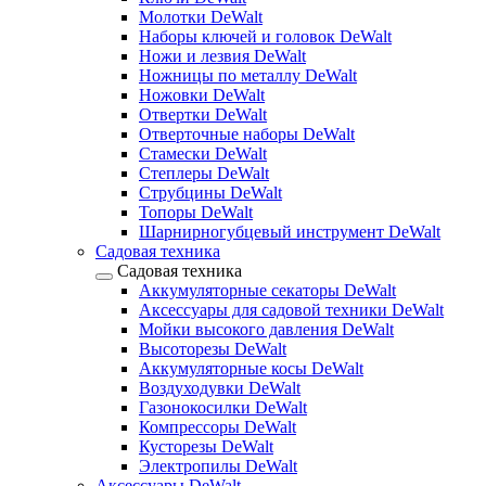
Молотки DeWalt
Наборы ключей и головок DeWalt
Ножи и лезвия DeWalt
Ножницы по металлу DeWalt
Ножовки DeWalt
Отвертки DeWalt
Отверточные наборы DeWalt
Стамески DeWalt
Степлеры DeWalt
Струбцины DeWalt
Топоры DeWalt
Шарнирногубцевый инструмент DeWalt
Садовая техника
Садовая техника
Аккумуляторные секаторы DeWalt
Аксессуары для садовой техники DeWalt
Мойки высокого давления DeWalt
Высоторезы DeWalt
Аккумуляторные косы DeWalt
Воздуходувки DeWalt
Газонокосилки DeWalt
Компрессоры DeWalt
Кусторезы DeWalt
Электропилы DeWalt
Аксессуары DeWalt