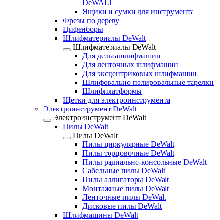
DeWALT
Ящики и сумки для инструмента
Фрезы по дереву
Цифенборы
Шлифматериалы DeWalt
Шлифматериалы DeWalt
Для дельташлифмашин
Для ленточных шлифмашин
Для эксцентриковых шлифмашин
Шлифовально полировальные тарелки
Шлифплатформы
Щетки для электроинструмента
Электроинструмент DeWalt
Электроинструмент DeWalt
Пилы DeWalt
Пилы DeWalt
Пилы циркулярные DeWalt
Пилы торцовочные DeWalt
Пилы радиально-консольные DeWalt
Сабельные пилы DeWalt
Пилы аллигаторы DeWalt
Монтажные пилы DeWalt
Ленточные пилы DeWalt
Дисковые пилы DeWalt
Шлифмашины DeWalt