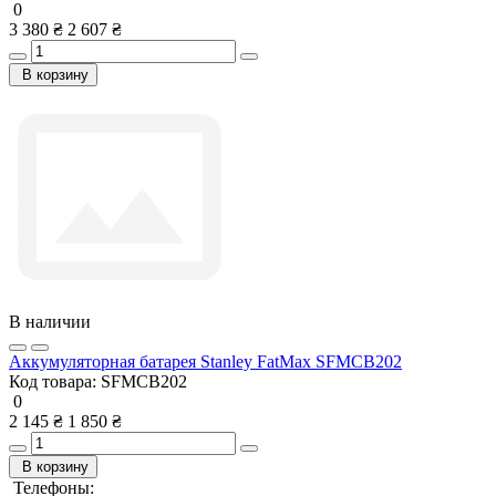
0
3 380 ₴
2 607 ₴
В корзину
В наличии
Аккумуляторная батарея Stanley FatMax SFMCB202
Код товара:
SFMCB202
0
2 145 ₴
1 850 ₴
В корзину
Телефоны: