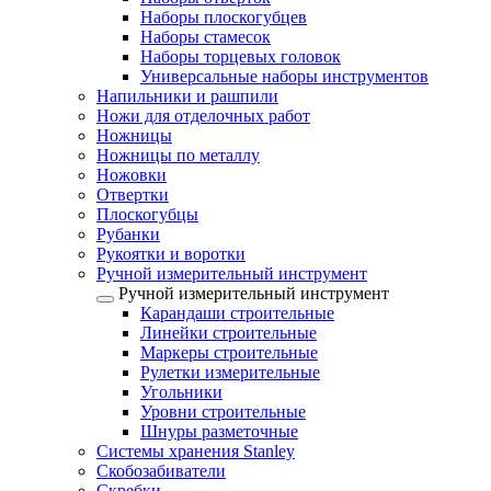
Наборы плоскогубцев
Наборы стамесок
Наборы торцевых головок
Универсальные наборы инструментов
Напильники и рашпили
Ножи для отделочных работ
Ножницы
Ножницы по металлу
Ножовки
Отвертки
Плоскогубцы
Рубанки
Рукоятки и воротки
Ручной измерительный инструмент
Ручной измерительный инструмент
Карандаши строительные
Линейки строительные
Маркеры строительные
Рулетки измерительные
Угольники
Уровни строительные
Шнуры разметочные
Системы хранения Stanley
Скобозабиватели
Скребки