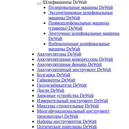
Шлифмашины DeWalt
Полировальные машины DeWalt
Эксцентриковые шлифовальные
машины DeWalt
Прямошлифовальные машины
(граверы) DeWalt
Ленточные шлифовальные машины
DeWalt
Вибрационные шлифовальные
машины DeWalt
Аккумуляторы DeWalt
Аккумуляторные компрессоры DeWalt
Аккумуляторные фонари DeWalt
Аккумуляторный инструмент DeWalt
Болгарки DeWalt
Гайковерты DeWalt
Гвоздезабиватели DeWalt
Дрели DeWalt
Зарядные устройства DeWalt
Измерительный инструмент DeWalt
Миксеры строительные DeWalt
Многофункциональный инструмент
(реноваторы) DeWalt
Наборы инструментов DeWalt
Оптические нивелиры DeWalt