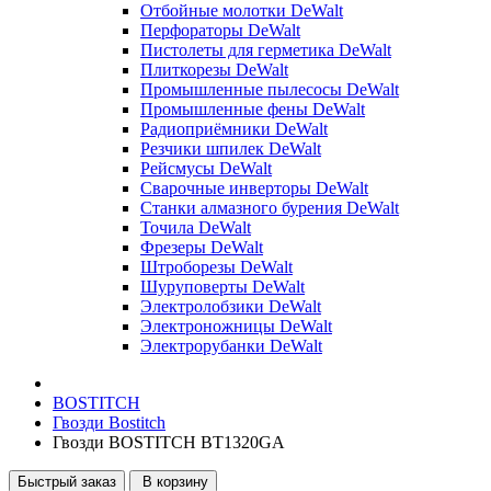
Отбойные молотки DeWalt
Перфораторы DeWalt
Пистолеты для герметика DeWalt
Плиткорезы DeWalt
Промышленные пылесосы DeWalt
Промышленные фены DeWalt
Радиоприёмники DeWalt
Резчики шпилек DeWalt
Рейсмусы DeWalt
Сварочные инверторы DeWalt
Станки алмазного бурения DeWalt
Точила DeWalt
Фрезеры DeWalt
Штроборезы DeWalt
Шуруповерты DeWalt
Электролобзики DeWalt
Электроножницы DeWalt
Электрорубанки DeWalt
BOSTITCH
Гвозди Bostitch
Гвозди BOSTITCH BT1320GA
Быстрый заказ
В корзину