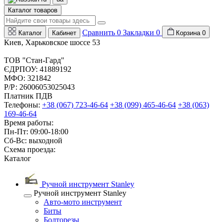
Каталог товаров
Сравнить
0
Закладки
0
Каталог
Кабинет
Корзина
0
Киев, Харьковское шоссе 53
ТОВ "Стан-Гард"
ЄДРПОУ: 41889192
МФО: 321842
Р/Р: 26006053025043
Платник ПДВ
Телефоны:
+38 (067) 723-46-64
+38 (099) 465-46-64
+38 (063)
169-46-64
Время работы:
Пн-Пт: 09:00-18:00
Сб-Вс: выходной
Схема проезда:
Каталог
Ручной инструмент Stanley
Ручной инструмент Stanley
Авто-мото инструмент
Биты
Болторезы