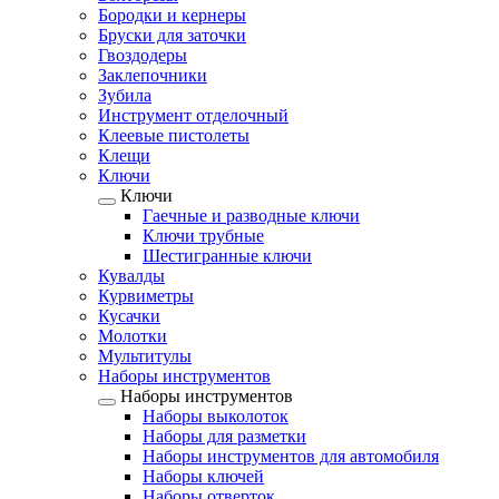
Бородки и кернеры
Бруски для заточки
Гвоздодеры
Заклепочники
Зубила
Инструмент отделочный
Клеевые пистолеты
Клещи
Ключи
Ключи
Гаечные и разводные ключи
Ключи трубные
Шестигранные ключи
Кувалды
Курвиметры
Кусачки
Молотки
Мультитулы
Наборы инструментов
Наборы инструментов
Наборы выколоток
Наборы для разметки
Наборы инструментов для автомобиля
Наборы ключей
Наборы отверток