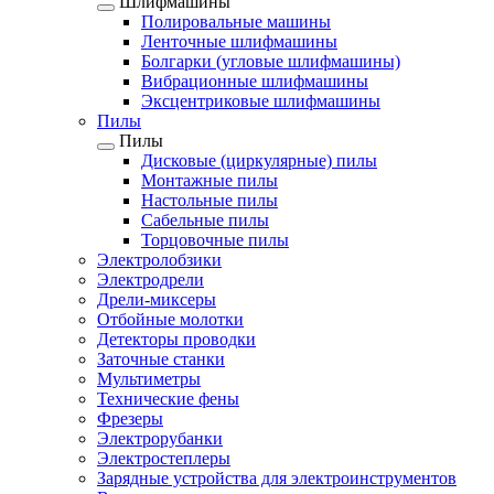
Шлифмашины
Полировальные машины
Ленточные шлифмашины
Болгарки (угловые шлифмашины)
Вибрационные шлифмашины
Эксцентриковые шлифмашины
Пилы
Пилы
Дисковые (циркулярные) пилы
Монтажные пилы
Настольные пилы
Сабельные пилы
Торцовочные пилы
Электролобзики
Электродрели
Дрели-миксеры
Отбойные молотки
Детекторы проводки
Заточные станки
Мультиметры
Технические фены
Фрезеры
Электрорубанки
Электростеплеры
Зарядные устройства для электроинструментов