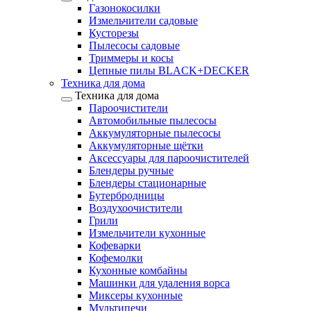
Газонокосилки
Измельчители садовые
Кусторезы
Пылесосы садовые
Триммеры и косы
Цепные пилы BLACK+DECKER
Техника для дома
Техника для дома
Пароочистители
Автомобильные пылесосы
Аккумуляторные пылесосы
Аккумуляторные щётки
Аксессуары для пароочистителей
Блендеры ручные
Блендеры стационарные
Бутербродницы
Воздухоочистители
Грили
Измельчители кухонные
Кофеварки
Кофемолки
Кухонные комбайны
Машинки для удаления ворса
Миксеры кухонные
Мультипечи