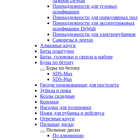
лазеров DeWalt
Принадлежности для угловых
шлифмашин
Принадлежности для циркулярных пил
Принадлежности для эксцентриковых
шлифмашин DeWalt
Принадлежности для электрорубанков
Саморезы в лентах
Алмазные круги
Биты поштучно
Биты, головоки и сверла в наборе
Буры по бетону
Буры по бетону
SDS-Max
SDS-Plus
Гвозди оцинкованные для пистолета
Зубила и пики
Козлы складные
Коронки
Насадки для полировки
Ножи для рубанка и рейсмуса
Отрезные круги
Пильные диски
Пильные диски
По алюминию