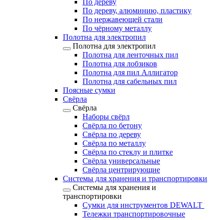
По дереву
По дереву, алюминию, пластику
По нержавеющей стали
По чёрному металлу
Полотна для электропил
Полотна для электропил
Полотна для ленточных пил
Полотна для лобзиков
Полотна для пил Аллигатор
Полотна для сабельных пил
Поясные сумки
Свёрла
Свёрла
Наборы свёрл
Свёрла по бетону
Свёрла по дереву
Свёрла по металлу
Свёрла по стеклу и плитке
Свёрла универсальные
Свёрла центрирующие
Системы для хранения и транспортировки
Системы для хранения и
транспортировки
Сумки для инструментов DEWALT
Тележки транспортировочные