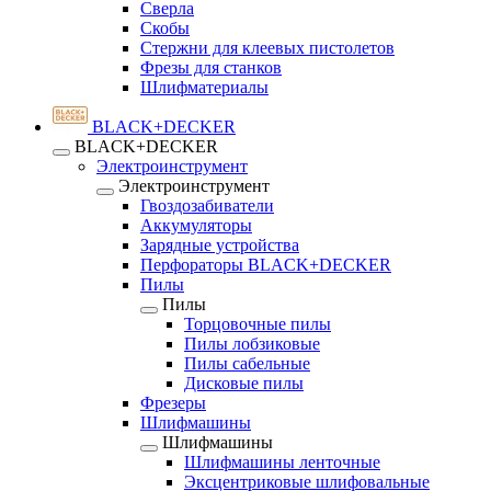
Сверла
Скобы
Стержни для клеевых пистолетов
Фрезы для станков
Шлифматериалы
BLACK+DECKER
BLACK+DECKER
Электроинструмент
Электроинструмент
Гвоздозабиватели
Аккумуляторы
Зарядные устройства
Перфораторы BLACK+DECKER
Пилы
Пилы
Торцовочные пилы
Пилы лобзиковые
Пилы сабельные
Дисковые пилы
Фрезеры
Шлифмашины
Шлифмашины
Шлифмашины ленточные
Эксцентриковые шлифовальные