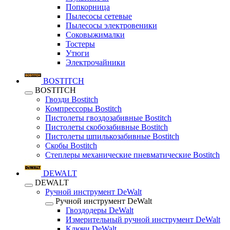
Попкорница
Пылесосы сетевые
Пылесосы электровеники
Соковыжималки
Тостеры
Утюги
Электрочайники
BOSTITCH
BOSTITCH
Гвозди Bostitch
Компрессоры Bostitch
Пистолеты гвоздозабивные Bostitch
Пистолеты скобозабивные Bostitch
Пистолеты шпилькозабивные Bostitch
Скобы Bostitch
Степлеры механические пневматические Bostitch
DEWALT
DEWALT
Ручной инструмент DeWalt
Ручной инструмент DeWalt
Гвоздодеры DeWalt
Измерительный ручной инструмент DeWalt
Ключи DeWalt