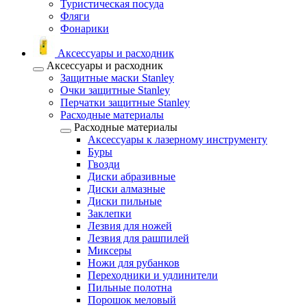
Туристическая посуда
Фляги
Фонарики
Аксессуары и расходник
Аксессуары и расходник
Защитные маски Stanley
Очки защитные Stanley
Перчатки защитные Stanley
Расходные материалы
Расходные материалы
Аксессуары к лазерному инструменту
Буры
Гвозди
Диски абразивные
Диски алмазные
Диски пильные
Заклепки
Лезвия для ножей
Лезвия для рашпилей
Миксеры
Ножи для рубанков
Переходники и удлинители
Пильные полотна
Порошок меловый