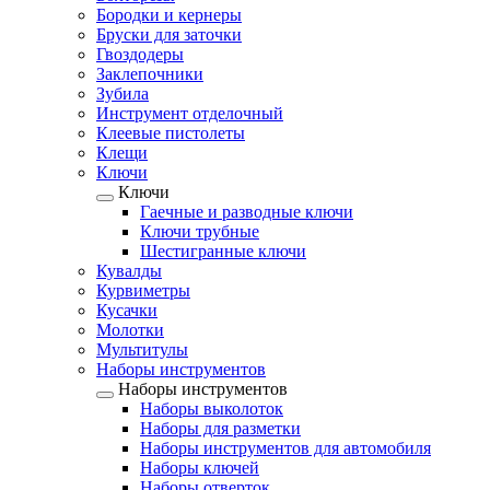
Бородки и кернеры
Бруски для заточки
Гвоздодеры
Заклепочники
Зубила
Инструмент отделочный
Клеевые пистолеты
Клещи
Ключи
Ключи
Гаечные и разводные ключи
Ключи трубные
Шестигранные ключи
Кувалды
Курвиметры
Кусачки
Молотки
Мультитулы
Наборы инструментов
Наборы инструментов
Наборы выколоток
Наборы для разметки
Наборы инструментов для автомобиля
Наборы ключей
Наборы отверток