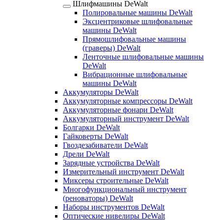
Шлифмашины DeWalt
Полировальные машины DeWalt
Эксцентриковые шлифовальные
машины DeWalt
Прямошлифовальные машины
(граверы) DeWalt
Ленточные шлифовальные машины
DeWalt
Вибрационные шлифовальные
машины DeWalt
Аккумуляторы DeWalt
Аккумуляторные компрессоры DeWalt
Аккумуляторные фонари DeWalt
Аккумуляторный инструмент DeWalt
Болгарки DeWalt
Гайковерты DeWalt
Гвоздезабиватели DeWalt
Дрели DeWalt
Зарядные устройства DeWalt
Измерительный инструмент DeWalt
Миксеры строительные DeWalt
Многофункциональный инструмент
(реноваторы) DeWalt
Наборы инструментов DeWalt
Оптические нивелиры DeWalt