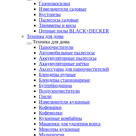
Газонокосилки
Измельчители садовые
Кусторезы
Пылесосы садовые
Триммеры и косы
Цепные пилы BLACK+DECKER
Техника для дома
Техника для дома
Пароочистители
Автомобильные пылесосы
Аккумуляторные пылесосы
Аккумуляторные щётки
Аксессуары для пароочистителей
Блендеры ручные
Блендеры стационарные
Бутербродницы
Воздухоочистители
Грили
Измельчители кухонные
Кофеварки
Кофемолки
Кухонные комбайны
Машинки для удаления ворса
Миксеры кухонные
Мультипечи