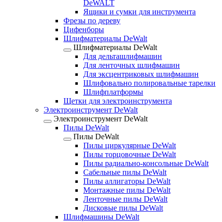
DeWALT
Ящики и сумки для инструмента
Фрезы по дереву
Цифенборы
Шлифматериалы DeWalt
Шлифматериалы DeWalt
Для дельташлифмашин
Для ленточных шлифмашин
Для эксцентриковых шлифмашин
Шлифовально полировальные тарелки
Шлифплатформы
Щетки для электроинструмента
Электроинструмент DeWalt
Электроинструмент DeWalt
Пилы DeWalt
Пилы DeWalt
Пилы циркулярные DeWalt
Пилы торцовочные DeWalt
Пилы радиально-консольные DeWalt
Сабельные пилы DeWalt
Пилы аллигаторы DeWalt
Монтажные пилы DeWalt
Ленточные пилы DeWalt
Дисковые пилы DeWalt
Шлифмашины DeWalt