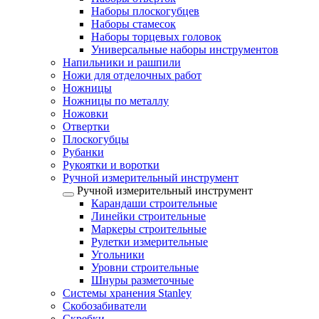
Наборы плоскогубцев
Наборы стамесок
Наборы торцевых головок
Универсальные наборы инструментов
Напильники и рашпили
Ножи для отделочных работ
Ножницы
Ножницы по металлу
Ножовки
Отвертки
Плоскогубцы
Рубанки
Рукоятки и воротки
Ручной измерительный инструмент
Ручной измерительный инструмент
Карандаши строительные
Линейки строительные
Маркеры строительные
Рулетки измерительные
Угольники
Уровни строительные
Шнуры разметочные
Системы хранения Stanley
Скобозабиватели
Скребки