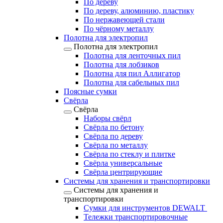
По дереву
По дереву, алюминию, пластику
По нержавеющей стали
По чёрному металлу
Полотна для электропил
Полотна для электропил
Полотна для ленточных пил
Полотна для лобзиков
Полотна для пил Аллигатор
Полотна для сабельных пил
Поясные сумки
Свёрла
Свёрла
Наборы свёрл
Свёрла по бетону
Свёрла по дереву
Свёрла по металлу
Свёрла по стеклу и плитке
Свёрла универсальные
Свёрла центрирующие
Системы для хранения и транспортировки
Системы для хранения и
транспортировки
Сумки для инструментов DEWALT
Тележки транспортировочные