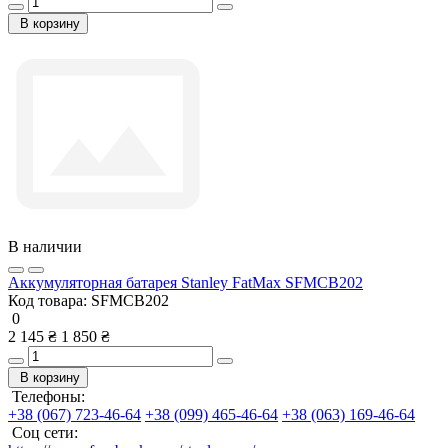
В корзину
В наличии
Аккумуляторная батарея Stanley FatMax SFMCB202
Код товара:
SFMCB202
0
2 145 ₴
1 850 ₴
В корзину
Телефоны:
+38 (067) 723-46-64
+38 (099) 465-46-64
+38 (063) 169-46-64
Соц сети: