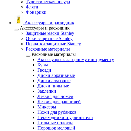
Туристическая посуда
Фляги
Фонарики
Аксессуары и расходник
Аксессуары и расходник
Защитные маски Stanley
Очки защитные Stanley
Перчатки защитные Stanley
Расходные материалы
Расходные материалы
Аксессуары к лазерному инструменту
Буры
Гвозди
Диски абразивные
Диски алмазные
Диски пильные
Заклепки
Лезвия для ножей
Лезвия для рашпилей
Миксеры
Ножи для рубанков
Переходники и удлинители
Пильные полотна
Порошок меловый