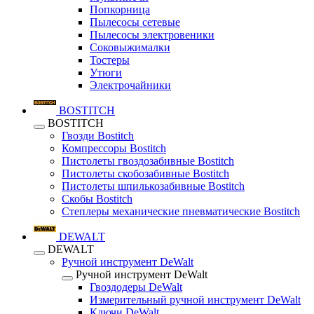
Попкорница
Пылесосы сетевые
Пылесосы электровеники
Соковыжималки
Тостеры
Утюги
Электрочайники
BOSTITCH
BOSTITCH
Гвозди Bostitch
Компрессоры Bostitch
Пистолеты гвоздозабивные Bostitch
Пистолеты скобозабивные Bostitch
Пистолеты шпилькозабивные Bostitch
Скобы Bostitch
Степлеры механические пневматические Bostitch
DEWALT
DEWALT
Ручной инструмент DeWalt
Ручной инструмент DeWalt
Гвоздодеры DeWalt
Измерительный ручной инструмент DeWalt
Ключи DeWalt