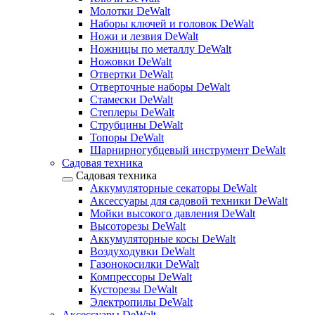
Молотки DeWalt
Наборы ключей и головок DeWalt
Ножи и лезвия DeWalt
Ножницы по металлу DeWalt
Ножовки DeWalt
Отвертки DeWalt
Отверточные наборы DeWalt
Стамески DeWalt
Степлеры DeWalt
Струбцины DeWalt
Топоры DeWalt
Шарнирногубцевый инструмент DeWalt
Садовая техника
Садовая техника
Аккумуляторные секаторы DeWalt
Аксессуары для садовой техники DeWalt
Мойки высокого давления DeWalt
Высоторезы DeWalt
Аккумуляторные косы DeWalt
Воздуходувки DeWalt
Газонокосилки DeWalt
Компрессоры DeWalt
Кусторезы DeWalt
Электропилы DeWalt
Аксессуары DeWalt