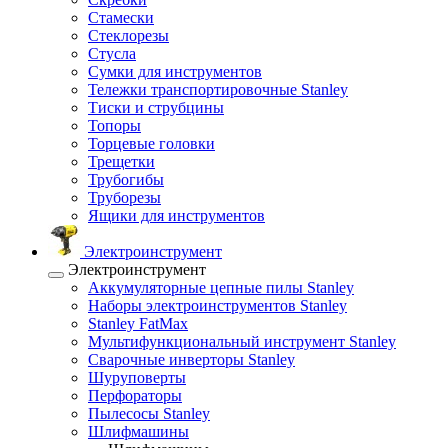
Стамески
Стеклорезы
Стусла
Сумки для инструментов
Тележки транспортировочные Stanley
Тиски и струбцины
Топоры
Торцевые головки
Трещетки
Трубогибы
Труборезы
Ящики для инструментов
Электроинструмент
Электроинструмент
Аккумуляторные цепные пилы Stanley
Наборы электроинструментов Stanley
Stanley FatMax
Мультифункциональный инструмент Stanley
Сварочные инверторы Stanley
Шуруповерты
Перфораторы
Пылесосы Stanley
Шлифмашины