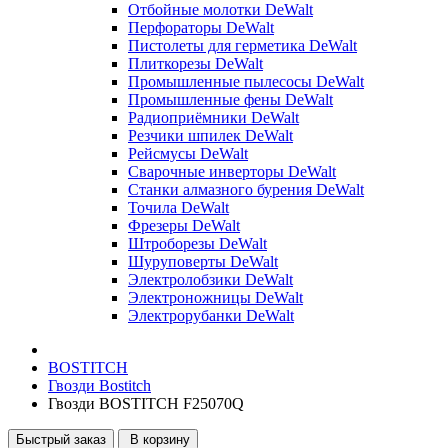
Отбойные молотки DeWalt
Перфораторы DeWalt
Пистолеты для герметика DeWalt
Плиткорезы DeWalt
Промышленные пылесосы DeWalt
Промышленные фены DeWalt
Радиоприёмники DeWalt
Резчики шпилек DeWalt
Рейсмусы DeWalt
Сварочные инверторы DeWalt
Станки алмазного бурения DeWalt
Точила DeWalt
Фрезеры DeWalt
Штроборезы DeWalt
Шуруповерты DeWalt
Электролобзики DeWalt
Электроножницы DeWalt
Электрорубанки DeWalt
BOSTITCH
Гвозди Bostitch
Гвозди BOSTITCH F25070Q
Быстрый заказ
В корзину