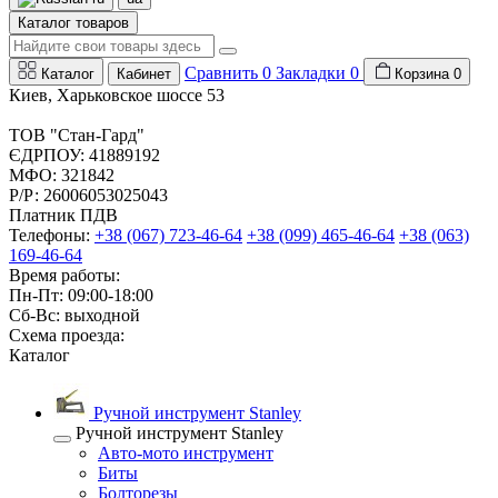
Каталог товаров
Сравнить
0
Закладки
0
Каталог
Кабинет
Корзина
0
Киев, Харьковское шоссе 53
ТОВ "Стан-Гард"
ЄДРПОУ: 41889192
МФО: 321842
Р/Р: 26006053025043
Платник ПДВ
Телефоны:
+38 (067) 723-46-64
+38 (099) 465-46-64
+38 (063)
169-46-64
Время работы:
Пн-Пт: 09:00-18:00
Сб-Вс: выходной
Схема проезда:
Каталог
Ручной инструмент Stanley
Ручной инструмент Stanley
Авто-мото инструмент
Биты
Болторезы