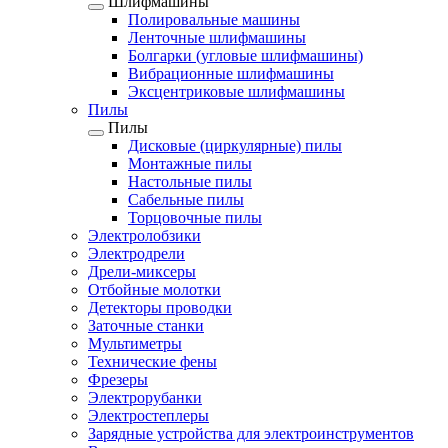
Шлифмашины
Полировальные машины
Ленточные шлифмашины
Болгарки (угловые шлифмашины)
Вибрационные шлифмашины
Эксцентриковые шлифмашины
Пилы
Пилы
Дисковые (циркулярные) пилы
Монтажные пилы
Настольные пилы
Сабельные пилы
Торцовочные пилы
Электролобзики
Электродрели
Дрели-миксеры
Отбойные молотки
Детекторы проводки
Заточные станки
Мультиметры
Технические фены
Фрезеры
Электрорубанки
Электростеплеры
Зарядные устройства для электроинструментов