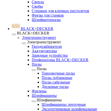
Сверла
Скобы
Стержни для клеевых пистолетов
Фрезы для станков
Шлифматериалы
BLACK+DECKER
BLACK+DECKER
Электроинструмент
Электроинструмент
Гвоздозабиватели
Аккумуляторы
Зарядные устройства
Перфораторы BLACK+DECKER
Пилы
Пилы
Торцовочные пилы
Пилы лобзиковые
Пилы сабельные
Дисковые пилы
Фрезеры
Шлифмашины
Шлифмашины
Шлифмашины ленточные
Эксцентриковые шлифовальные