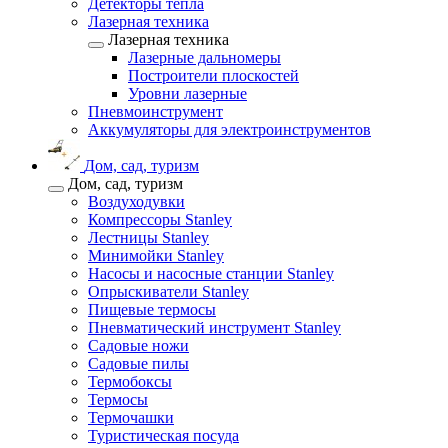
Детекторы тепла
Лазерная техника
Лазерная техника
Лазерные дальномеры
Построители плоскостей
Уровни лазерные
Пневмоинструмент
Аккумуляторы для электроинструментов
Дом, сад, туризм
Дом, сад, туризм
Воздуходувки
Компрессоры Stanley
Лестницы Stanley
Минимойки Stanley
Насосы и насосные станции Stanley
Опрыскиватели Stanley
Пищевые термосы
Пневматический инструмент Stanley
Садовые ножи
Садовые пилы
Термобоксы
Термосы
Термочашки
Туристическая посуда