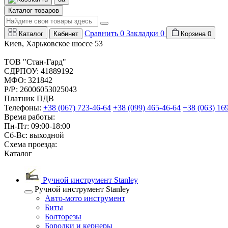
Каталог товаров
Сравнить
0
Закладки
0
Каталог
Кабинет
Корзина
0
Киев, Харьковское шоссе 53
ТОВ "Стан-Гард"
ЄДРПОУ: 41889192
МФО: 321842
Р/Р: 26006053025043
Платник ПДВ
Телефоны:
+38 (067) 723-46-64
+38 (099) 465-46-64
+38 (063) 16
Время работы:
Пн-Пт: 09:00-18:00
Сб-Вс: выходной
Схема проезда:
Каталог
Ручной инструмент Stanley
Ручной инструмент Stanley
Авто-мото инструмент
Биты
Болторезы
Бородки и кернеры