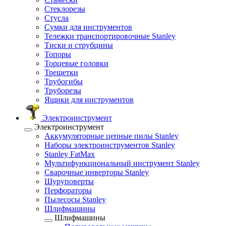
Стеклорезы
Стусла
Сумки для инструментов
Тележки транспортировочные Stanley
Тиски и струбцины
Топоры
Торцевые головки
Трещетки
Трубогибы
Труборезы
Ящики для инструментов
Электроинструмент
Электроинструмент
Аккумуляторные цепные пилы Stanley
Наборы электроинструментов Stanley
Stanley FatMax
Мультифункциональный инструмент Stanley
Сварочные инверторы Stanley
Шуруповерты
Перфораторы
Пылесосы Stanley
Шлифмашины
Шлифмашины