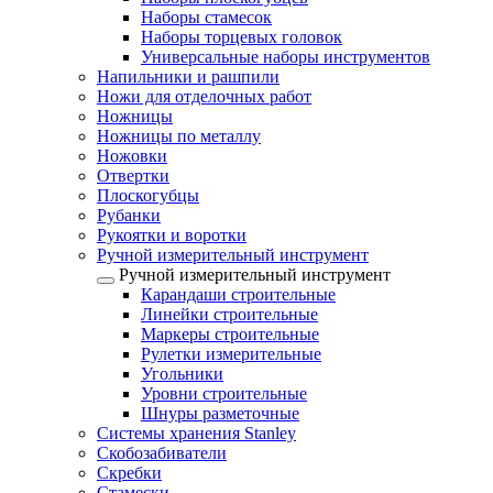
Наборы стамесок
Наборы торцевых головок
Универсальные наборы инструментов
Напильники и рашпили
Ножи для отделочных работ
Ножницы
Ножницы по металлу
Ножовки
Отвертки
Плоскогубцы
Рубанки
Рукоятки и воротки
Ручной измерительный инструмент
Ручной измерительный инструмент
Карандаши строительные
Линейки строительные
Маркеры строительные
Рулетки измерительные
Угольники
Уровни строительные
Шнуры разметочные
Системы хранения Stanley
Скобозабиватели
Скребки
Стамески