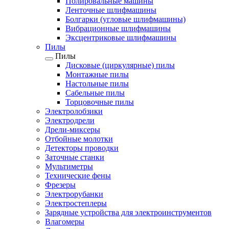
Полировальные машины
Ленточные шлифмашины
Болгарки (угловые шлифмашины)
Вибрационные шлифмашины
Эксцентриковые шлифмашины
Пилы
Пилы
Дисковые (циркулярные) пилы
Монтажные пилы
Настольные пилы
Сабельные пилы
Торцовочные пилы
Электролобзики
Электродрели
Дрели-миксеры
Отбойные молотки
Детекторы проводки
Заточные станки
Мультиметры
Технические фены
Фрезеры
Электрорубанки
Электростеплеры
Зарядные устройства для электроинструментов
Влагомеры