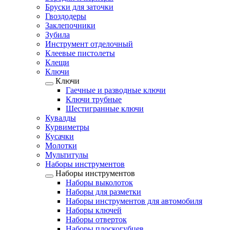
Бруски для заточки
Гвоздодеры
Заклепочники
Зубила
Инструмент отделочный
Клеевые пистолеты
Клещи
Ключи
Ключи
Гаечные и разводные ключи
Ключи трубные
Шестигранные ключи
Кувалды
Курвиметры
Кусачки
Молотки
Мультитулы
Наборы инструментов
Наборы инструментов
Наборы выколоток
Наборы для разметки
Наборы инструментов для автомобиля
Наборы ключей
Наборы отверток
Наборы плоскогубцев