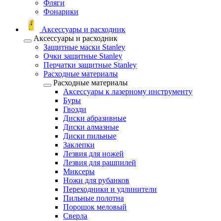
Фляги
Фонарики
Аксессуары и расходник
Аксессуары и расходник
Защитные маски Stanley
Очки защитные Stanley
Перчатки защитные Stanley
Расходные материалы
Расходные материалы
Аксессуары к лазерному инструменту
Буры
Гвозди
Диски абразивные
Диски алмазные
Диски пильные
Заклепки
Лезвия для ножей
Лезвия для рашпилей
Миксеры
Ножи для рубанков
Переходники и удлинители
Пильные полотна
Порошок меловый
Сверла