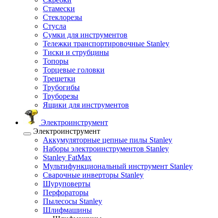
Стамески
Стеклорезы
Стусла
Сумки для инструментов
Тележки транспортировочные Stanley
Тиски и струбцины
Топоры
Торцевые головки
Трещетки
Трубогибы
Труборезы
Ящики для инструментов
Электроинструмент
Электроинструмент
Аккумуляторные цепные пилы Stanley
Наборы электроинструментов Stanley
Stanley FatMax
Мультифункциональный инструмент Stanley
Сварочные инверторы Stanley
Шуруповерты
Перфораторы
Пылесосы Stanley
Шлифмашины