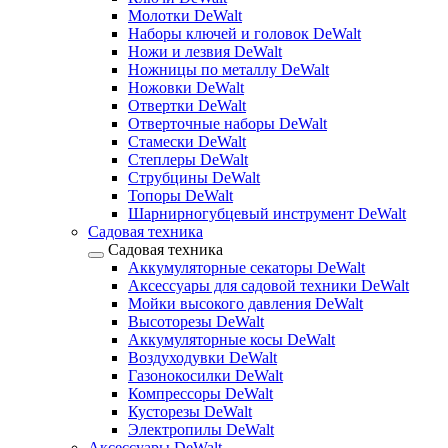
Молотки DeWalt
Наборы ключей и головок DeWalt
Ножи и лезвия DeWalt
Ножницы по металлу DeWalt
Ножовки DeWalt
Отвертки DeWalt
Отверточные наборы DeWalt
Стамески DeWalt
Степлеры DeWalt
Струбцины DeWalt
Топоры DeWalt
Шарнирногубцевый инструмент DeWalt
Садовая техника
Садовая техника
Аккумуляторные секаторы DeWalt
Аксессуары для садовой техники DeWalt
Мойки высокого давления DeWalt
Высоторезы DeWalt
Аккумуляторные косы DeWalt
Воздуходувки DeWalt
Газонокосилки DeWalt
Компрессоры DeWalt
Кусторезы DeWalt
Электропилы DeWalt
Аксессуары DeWalt