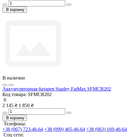
В корзину
В наличии
Аккумуляторная батарея Stanley FatMax SFMCB202
Код товара:
SFMCB202
0
2 145 ₴
1 850 ₴
В корзину
Телефоны:
+38 (067) 723-46-64
+38 (099) 465-46-64
+38 (063) 169-46-64
Соц сети: