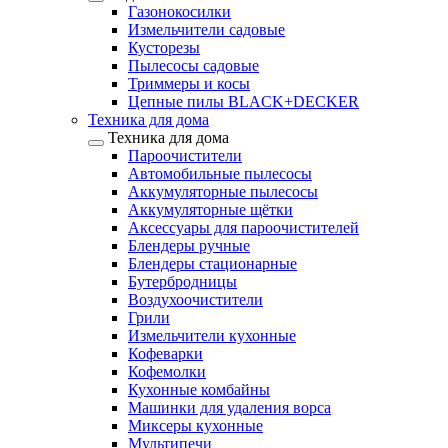
Газонокосилки
Измельчители садовые
Кусторезы
Пылесосы садовые
Триммеры и косы
Цепные пилы BLACK+DECKER
Техника для дома
Техника для дома
Пароочистители
Автомобильные пылесосы
Аккумуляторные пылесосы
Аккумуляторные щётки
Аксессуары для пароочистителей
Блендеры ручные
Блендеры стационарные
Бутербродницы
Воздухоочистители
Грили
Измельчители кухонные
Кофеварки
Кофемолки
Кухонные комбайны
Машинки для удаления ворса
Миксеры кухонные
Мультипечи