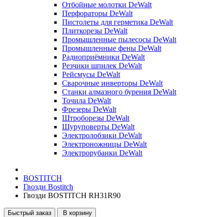
Отбойные молотки DeWalt
Перфораторы DeWalt
Пистолеты для герметика DeWalt
Плиткорезы DeWalt
Промышленные пылесосы DeWalt
Промышленные фены DeWalt
Радиоприёмники DeWalt
Резчики шпилек DeWalt
Рейсмусы DeWalt
Сварочные инверторы DeWalt
Станки алмазного бурения DeWalt
Точила DeWalt
Фрезеры DeWalt
Штроборезы DeWalt
Шуруповерты DeWalt
Электролобзики DeWalt
Электроножницы DeWalt
Электрорубанки DeWalt
BOSTITCH
Гвозди Bostitch
Гвозди BOSTITCH RH31R90
Быстрый заказ
В корзину