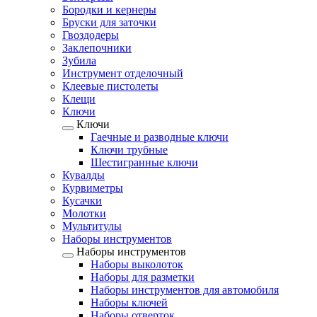
Бородки и кернеры
Бруски для заточки
Гвоздодеры
Заклепочники
Зубила
Инструмент отделочный
Клеевые пистолеты
Клещи
Ключи
Ключи
Гаечные и разводные ключи
Ключи трубные
Шестигранные ключи
Кувалды
Курвиметры
Кусачки
Молотки
Мультитулы
Наборы инструментов
Наборы инструментов
Наборы выколоток
Наборы для разметки
Наборы инструментов для автомобиля
Наборы ключей
Наборы отверток