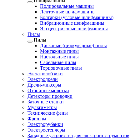
Шлифмашины
Полировальные машины
Ленточные шлифмашины
Болгарки (угловые шлифмашины)
Вибрационные шлифмашины
Эксцентриковые шлифмашины
Пилы
Пилы
Дисковые (циркулярные) пилы
Монтажные пилы
Настольные пилы
Сабельные пилы
Торцовочные пилы
Электролобзики
Электродрели
Дрели-миксеры
Отбойные молотки
Детекторы проводки
Заточные станки
Мультиметры
Технические фены
Фрезеры
Электрорубанки
Электростеплеры
Зарядные устройства для электроинструментов