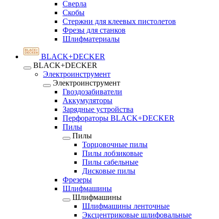
Сверла
Скобы
Стержни для клеевых пистолетов
Фрезы для станков
Шлифматериалы
BLACK+DECKER
BLACK+DECKER
Электроинструмент
Электроинструмент
Гвоздозабиватели
Аккумуляторы
Зарядные устройства
Перфораторы BLACK+DECKER
Пилы
Пилы
Торцовочные пилы
Пилы лобзиковые
Пилы сабельные
Дисковые пилы
Фрезеры
Шлифмашины
Шлифмашины
Шлифмашины ленточные
Эксцентриковые шлифовальные