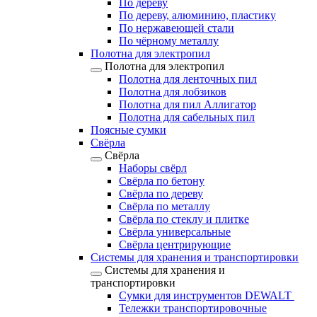
По дереву
По дереву, алюминию, пластику
По нержавеющей стали
По чёрному металлу
Полотна для электропил
Полотна для электропил
Полотна для ленточных пил
Полотна для лобзиков
Полотна для пил Аллигатор
Полотна для сабельных пил
Поясные сумки
Свёрла
Свёрла
Наборы свёрл
Свёрла по бетону
Свёрла по дереву
Свёрла по металлу
Свёрла по стеклу и плитке
Свёрла универсальные
Свёрла центрирующие
Системы для хранения и транспортировки
Системы для хранения и
транспортировки
Сумки для инструментов DEWALT
Тележки транспортировочные