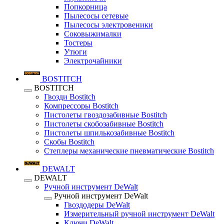
Попкорница
Пылесосы сетевые
Пылесосы электровеники
Соковыжималки
Тостеры
Утюги
Электрочайники
BOSTITCH
BOSTITCH
Гвозди Bostitch
Компрессоры Bostitch
Пистолеты гвоздозабивные Bostitch
Пистолеты скобозабивные Bostitch
Пистолеты шпилькозабивные Bostitch
Скобы Bostitch
Степлеры механические пневматические Bostitch
DEWALT
DEWALT
Ручной инструмент DeWalt
Ручной инструмент DeWalt
Гвоздодеры DeWalt
Измерительный ручной инструмент DeWalt
Ключи DeWalt