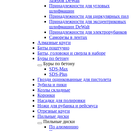
лазеров DeWalt
Принадлежности для угловых
шлифмашин
Принадлежности для циркулярных пил
Принадлежности для эксцентриковых
шлифмашин DeWalt
Принадлежности для электрорубанков
Саморезы в лентах
Алмазные круги
Биты поштучно
Биты, головоки и сверла в наборе
Буры по бетону
Буры по бетону
SDS-Max
SDS-Plus
Гвозди оцинкованные для пистолета
Зубила и пики
Козлы складные
Коронки
Насадки для полировки
Ножи для рубанка и рейсмуса
Отрезные круги
Пильные диски
Пильные диски
По алюминию