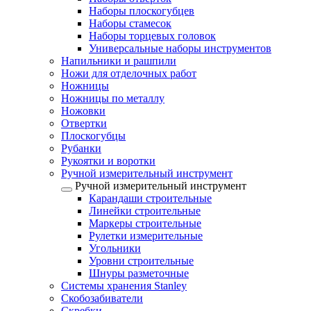
Наборы плоскогубцев
Наборы стамесок
Наборы торцевых головок
Универсальные наборы инструментов
Напильники и рашпили
Ножи для отделочных работ
Ножницы
Ножницы по металлу
Ножовки
Отвертки
Плоскогубцы
Рубанки
Рукоятки и воротки
Ручной измерительный инструмент
Ручной измерительный инструмент
Карандаши строительные
Линейки строительные
Маркеры строительные
Рулетки измерительные
Угольники
Уровни строительные
Шнуры разметочные
Системы хранения Stanley
Скобозабиватели
Скребки