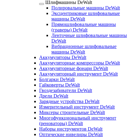
Шлифмашины DeWalt
Полировальные машины DeWalt
Эксцентриковые шлифовальные
машины DeWalt
Прямошлифовальные машины
(граверы) DeWalt
Ленточные шлифовальные машины
DeWalt
Вибрационные шлифовальные
машины DeWalt
Аккумуляторы DeWalt
Аккумуляторные компрессоры DeWalt
Аккумуляторные фонари DeWalt
Аккумуляторный инструмент DeWalt
Болгарки DeWalt
Гайковерты DeWalt
Гвоздезабиватели DeWalt
Дрели DeWalt
Зарядные устройства DeWalt
Измерительный инструмент DeWalt
Миксеры строительные DeWalt
Многофункциональный инструмент
(реноваторы) DeWalt
Наборы инструментов DeWalt
Оптические нивелиры DeWalt