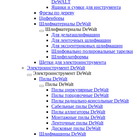
DeWALT
Ящики и сумки для инструмента
Фрезы по дереву
Цифенборы
Шлифматериалы DeWalt
Шлифматериалы DeWalt
Для дельташлифмашин
Для ленточных шлифмашин
Для эксцентриковых шлифмашин
Шлифовально полировальные тарелки
Шлифплатформы
Щетки для электроинструмента
Электроинструмент DeWalt
Электроинструмент DeWalt
Пилы DeWalt
Пилы DeWalt
Пилы циркулярные DeWalt
Пилы торцовочные DeWalt
Пилы радиально-консольные DeWalt
Сабельные пилы DeWalt
Пилы аллигаторы DeWalt
Монтажные пилы DeWalt
Ленточные пилы DeWalt
Дисковые пилы DeWalt
Шлифмашины DeWalt