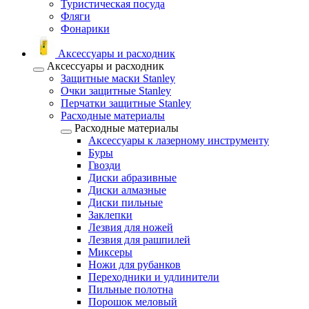
Туристическая посуда
Фляги
Фонарики
Аксессуары и расходник
Аксессуары и расходник
Защитные маски Stanley
Очки защитные Stanley
Перчатки защитные Stanley
Расходные материалы
Расходные материалы
Аксессуары к лазерному инструменту
Буры
Гвозди
Диски абразивные
Диски алмазные
Диски пильные
Заклепки
Лезвия для ножей
Лезвия для рашпилей
Миксеры
Ножи для рубанков
Переходники и удлинители
Пильные полотна
Порошок меловый