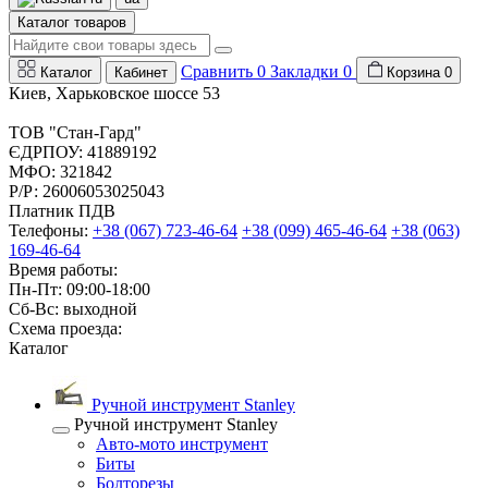
Каталог товаров
Сравнить
0
Закладки
0
Каталог
Кабинет
Корзина
0
Киев, Харьковское шоссе 53
ТОВ "Стан-Гард"
ЄДРПОУ: 41889192
МФО: 321842
Р/Р: 26006053025043
Платник ПДВ
Телефоны:
+38 (067) 723-46-64
+38 (099) 465-46-64
+38 (063)
169-46-64
Время работы:
Пн-Пт: 09:00-18:00
Сб-Вс: выходной
Схема проезда:
Каталог
Ручной инструмент Stanley
Ручной инструмент Stanley
Авто-мото инструмент
Биты
Болторезы