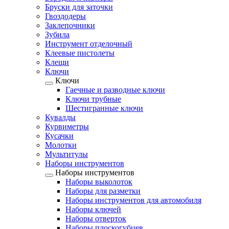
Бруски для заточки
Гвоздодеры
Заклепочники
Зубила
Инструмент отделочный
Клеевые пистолеты
Клещи
Ключи
Ключи
Гаечные и разводные ключи
Ключи трубные
Шестигранные ключи
Кувалды
Курвиметры
Кусачки
Молотки
Мультитулы
Наборы инструментов
Наборы инструментов
Наборы выколоток
Наборы для разметки
Наборы инструментов для автомобиля
Наборы ключей
Наборы отверток
Наборы плоскогубцев