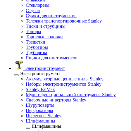
Стеклорезы
Стусла
Сумки для инструментов
Тележки транспортировочные Stanley
Тиски и струбцины
Топоры
Торцевые головки
Трещетки
Трубогибы
Труборезы
Ящики для инструментов
Электроинструмент
Электроинструмент
Аккумуляторные цепные пилы Stanley
Наборы электроинструментов Stanley
Stanley FatMax
Мультифункциональный инструмент Stanley
Сварочные инверторы Stanley
Шуруповерты
Перфораторы
Пылесосы Stanley
Шлифмашины
Шлифмашины