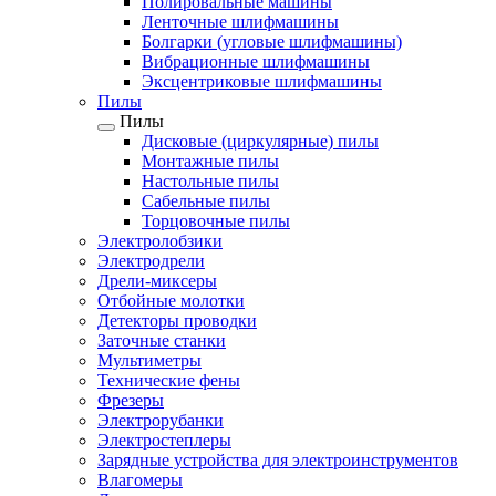
Полировальные машины
Ленточные шлифмашины
Болгарки (угловые шлифмашины)
Вибрационные шлифмашины
Эксцентриковые шлифмашины
Пилы
Пилы
Дисковые (циркулярные) пилы
Монтажные пилы
Настольные пилы
Сабельные пилы
Торцовочные пилы
Электролобзики
Электродрели
Дрели-миксеры
Отбойные молотки
Детекторы проводки
Заточные станки
Мультиметры
Технические фены
Фрезеры
Электрорубанки
Электростеплеры
Зарядные устройства для электроинструментов
Влагомеры