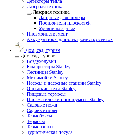
Детекторы тепла
Лазерная техника
Лазерная техника
Лазерные дальномеры
Построители плоскостей
Уровни лазерные
Пневмоинструмент
Аккумуляторы для электроинструментов
Дом, сад, туризм
Дом, сад, туризм
Воздуходувки
Компрессоры Stanley
Лестницы Stanley
Минимойки Stanley
Насосы и насосные станции Stanley
Опрыскиватели Stanley
Пищевые термосы
Пневматический инструмент Stanley
Садовые ножи
Садовые пилы
Термобоксы
Термосы
Термочашки
Туристическая посуда