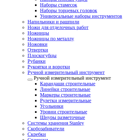
Наборы стамесок
Наборы торцевых головок
Универсальные наборы инструментов
Напильники и рашпили
Ножи для отделочных работ
Ножницы
Ножницы по металлу
Ножовки
Отвертки
Плоскогубцы
Рубанки
Рукоятки и воротки
Ручной измерительный инструмент
Ручной измерительный инструмент
Карандаши строительные
Линейки строительные
Маркеры строительные
Рулетки измерительные
Угольники
Уровни строительные
Шнуры разметочные
Системы хранения Stanley
Скобозабиватели
Скребки
Стамески