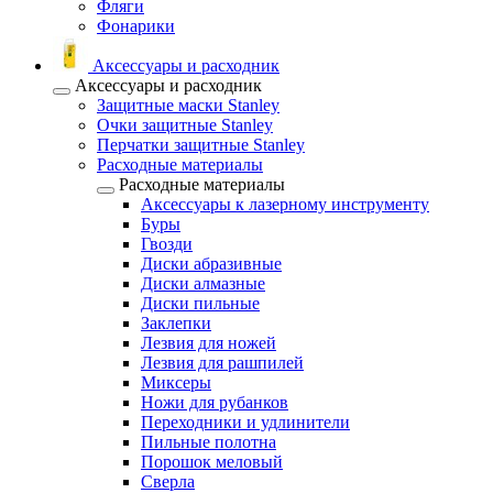
Фляги
Фонарики
Аксессуары и расходник
Аксессуары и расходник
Защитные маски Stanley
Очки защитные Stanley
Перчатки защитные Stanley
Расходные материалы
Расходные материалы
Аксессуары к лазерному инструменту
Буры
Гвозди
Диски абразивные
Диски алмазные
Диски пильные
Заклепки
Лезвия для ножей
Лезвия для рашпилей
Миксеры
Ножи для рубанков
Переходники и удлинители
Пильные полотна
Порошок меловый
Сверла