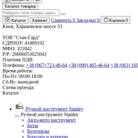
Каталог товаров
Сравнить
0
Закладки
0
Каталог
Кабинет
Корзина
0
Киев, Харьковское шоссе 53
ТОВ "Стан-Гард"
ЄДРПОУ: 41889192
МФО: 321842
Р/Р: 26006053025043
Платник ПДВ
Телефоны:
+38 (067) 723-46-64
+38 (099) 465-46-64
+38 (063) 16
Время работы:
Пн-Пт: 09:00-18:00
Сб-Вс: выходной
Схема проезда:
Каталог
Ручной инструмент Stanley
Ручной инструмент Stanley
Авто-мото инструмент
Биты
Болторезы
Бородки и кернеры