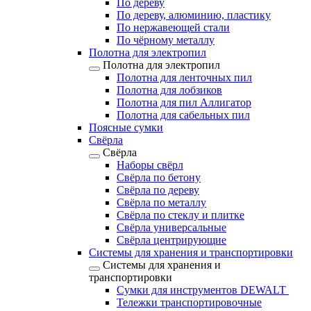
По дереву
По дереву, алюминию, пластику
По нержавеющей стали
По чёрному металлу
Полотна для электропил
Полотна для электропил
Полотна для ленточных пил
Полотна для лобзиков
Полотна для пил Аллигатор
Полотна для сабельных пил
Поясные сумки
Свёрла
Свёрла
Наборы свёрл
Свёрла по бетону
Свёрла по дереву
Свёрла по металлу
Свёрла по стеклу и плитке
Свёрла универсальные
Свёрла центрирующие
Системы для хранения и транспортировки
Системы для хранения и
транспортировки
Сумки для инструментов DEWALT
Тележки транспортировочные