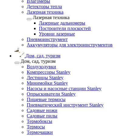
Влагомеры
Детекторы тепла
Лазерная техника
Лазерная техника
Лазерные дальномеры
Построители плоскостей
Уровни лазерные
Пневмоинструмент
Аккумуляторы для электроинструментов
Дом, сад, туризм
Дом, сад, туризм
Воздуходувки
Компрессоры Stanley
Лестницы Stanley
Минимойки Stanley
Насосы и насосные станции Stanley
Опрыскиватели Stanley
Пищевые термосы
Пневматический инструмент Stanley
Садовые ножи
Садовые пилы
Термобоксы
Термосы
Термочашки