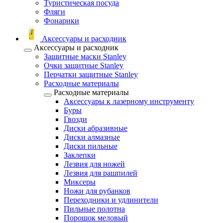
Туристическая посуда
Фляги
Фонарики
Аксессуары и расходник
Аксессуары и расходник
Защитные маски Stanley
Очки защитные Stanley
Перчатки защитные Stanley
Расходные материалы
Расходные материалы
Аксессуары к лазерному инструменту
Буры
Гвозди
Диски абразивные
Диски алмазные
Диски пильные
Заклепки
Лезвия для ножей
Лезвия для рашпилей
Миксеры
Ножи для рубанков
Переходники и удлинители
Пильные полотна
Порошок меловый