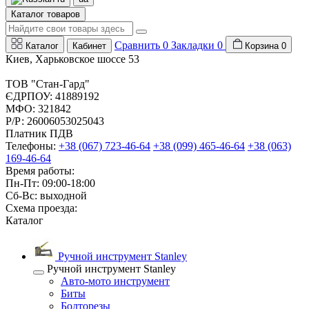
Каталог товаров
Сравнить
0
Закладки
0
Каталог
Кабинет
Корзина
0
Киев, Харьковское шоссе 53
ТОВ "Стан-Гард"
ЄДРПОУ: 41889192
МФО: 321842
Р/Р: 26006053025043
Платник ПДВ
Телефоны:
+38 (067) 723-46-64
+38 (099) 465-46-64
+38 (063)
169-46-64
Время работы:
Пн-Пт: 09:00-18:00
Сб-Вс: выходной
Схема проезда:
Каталог
Ручной инструмент Stanley
Ручной инструмент Stanley
Авто-мото инструмент
Биты
Болторезы