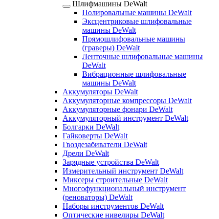
Шлифмашины DeWalt
Полировальные машины DeWalt
Эксцентриковые шлифовальные
машины DeWalt
Прямошлифовальные машины
(граверы) DeWalt
Ленточные шлифовальные машины
DeWalt
Вибрационные шлифовальные
машины DeWalt
Аккумуляторы DeWalt
Аккумуляторные компрессоры DeWalt
Аккумуляторные фонари DeWalt
Аккумуляторный инструмент DeWalt
Болгарки DeWalt
Гайковерты DeWalt
Гвоздезабиватели DeWalt
Дрели DeWalt
Зарядные устройства DeWalt
Измерительный инструмент DeWalt
Миксеры строительные DeWalt
Многофункциональный инструмент
(реноваторы) DeWalt
Наборы инструментов DeWalt
Оптические нивелиры DeWalt