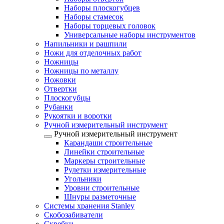
Наборы плоскогубцев
Наборы стамесок
Наборы торцевых головок
Универсальные наборы инструментов
Напильники и рашпили
Ножи для отделочных работ
Ножницы
Ножницы по металлу
Ножовки
Отвертки
Плоскогубцы
Рубанки
Рукоятки и воротки
Ручной измерительный инструмент
Ручной измерительный инструмент
Карандаши строительные
Линейки строительные
Маркеры строительные
Рулетки измерительные
Угольники
Уровни строительные
Шнуры разметочные
Системы хранения Stanley
Скобозабиватели
Скребки