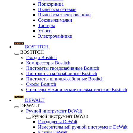
Попкорница
Пылесосы сетевые
Пылесосы электровеники
Соковыжималки
Тостеры
Утюги
Электрочайники
BOSTITCH
BOSTITCH
Гвозди Bostitch
Компрессоры Bostitch
Пистолеты гвоздозабивные Bostitch
Пистолеты скобозабивные Bostitch
Пистолеты шпилькозабивные Bostitch
Скобы Bostitch
Степлеры механические пневматические Bostitch
DEWALT
DEWALT
Ручной инструмент DeWalt
Ручной инструмент DeWalt
Гвоздодеры DeWalt
Измерительный ручной инструмент DeWalt
Ключи DeWalt