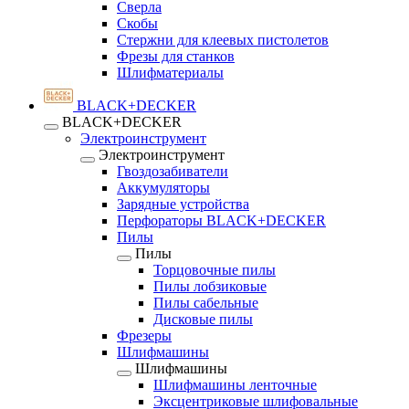
Сверла
Скобы
Стержни для клеевых пистолетов
Фрезы для станков
Шлифматериалы
BLACK+DECKER
BLACK+DECKER
Электроинструмент
Электроинструмент
Гвоздозабиватели
Аккумуляторы
Зарядные устройства
Перфораторы BLACK+DECKER
Пилы
Пилы
Торцовочные пилы
Пилы лобзиковые
Пилы сабельные
Дисковые пилы
Фрезеры
Шлифмашины
Шлифмашины
Шлифмашины ленточные
Эксцентриковые шлифовальные