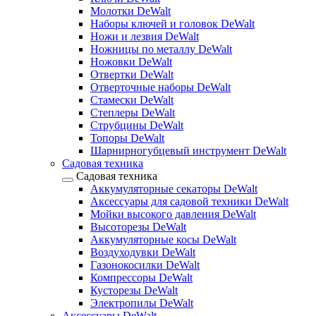
Молотки DeWalt
Наборы ключей и головок DeWalt
Ножи и лезвия DeWalt
Ножницы по металлу DeWalt
Ножовки DeWalt
Отвертки DeWalt
Отверточные наборы DeWalt
Стамески DeWalt
Степлеры DeWalt
Струбцины DeWalt
Топоры DeWalt
Шарнирногубцевый инструмент DeWalt
Садовая техника
Садовая техника
Аккумуляторные секаторы DeWalt
Аксессуары для садовой техники DeWalt
Мойки высокого давления DeWalt
Высоторезы DeWalt
Аккумуляторные косы DeWalt
Воздуходувки DeWalt
Газонокосилки DeWalt
Компрессоры DeWalt
Кусторезы DeWalt
Электропилы DeWalt
Аксессуары DeWalt