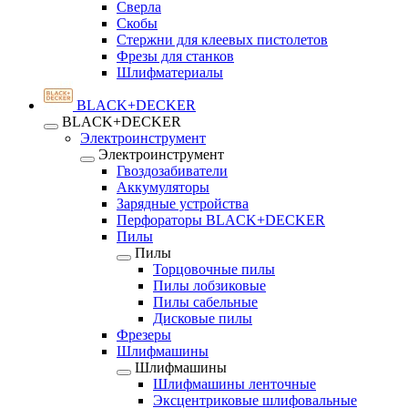
Сверла
Скобы
Стержни для клеевых пистолетов
Фрезы для станков
Шлифматериалы
BLACK+DECKER
BLACK+DECKER
Электроинструмент
Электроинструмент
Гвоздозабиватели
Аккумуляторы
Зарядные устройства
Перфораторы BLACK+DECKER
Пилы
Пилы
Торцовочные пилы
Пилы лобзиковые
Пилы сабельные
Дисковые пилы
Фрезеры
Шлифмашины
Шлифмашины
Шлифмашины ленточные
Эксцентриковые шлифовальные