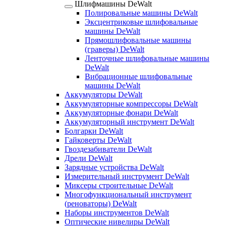
Шлифмашины DeWalt
Полировальные машины DeWalt
Эксцентриковые шлифовальные
машины DeWalt
Прямошлифовальные машины
(граверы) DeWalt
Ленточные шлифовальные машины
DeWalt
Вибрационные шлифовальные
машины DeWalt
Аккумуляторы DeWalt
Аккумуляторные компрессоры DeWalt
Аккумуляторные фонари DeWalt
Аккумуляторный инструмент DeWalt
Болгарки DeWalt
Гайковерты DeWalt
Гвоздезабиватели DeWalt
Дрели DeWalt
Зарядные устройства DeWalt
Измерительный инструмент DeWalt
Миксеры строительные DeWalt
Многофункциональный инструмент
(реноваторы) DeWalt
Наборы инструментов DeWalt
Оптические нивелиры DeWalt