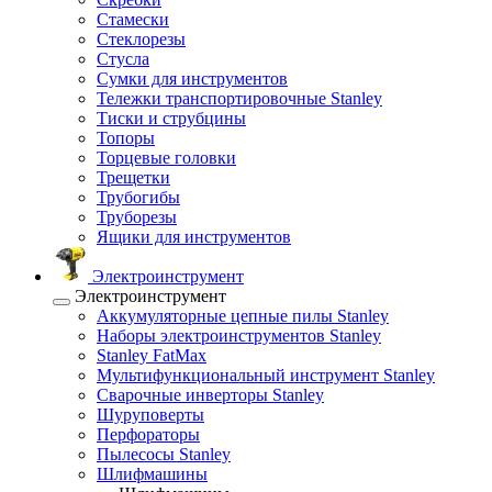
Стамески
Стеклорезы
Стусла
Сумки для инструментов
Тележки транспортировочные Stanley
Тиски и струбцины
Топоры
Торцевые головки
Трещетки
Трубогибы
Труборезы
Ящики для инструментов
Электроинструмент
Электроинструмент
Аккумуляторные цепные пилы Stanley
Наборы электроинструментов Stanley
Stanley FatMax
Мультифункциональный инструмент Stanley
Сварочные инверторы Stanley
Шуруповерты
Перфораторы
Пылесосы Stanley
Шлифмашины