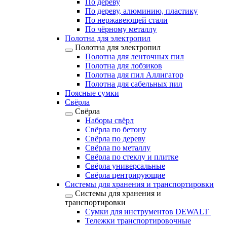
По дереву
По дереву, алюминию, пластику
По нержавеющей стали
По чёрному металлу
Полотна для электропил
Полотна для электропил
Полотна для ленточных пил
Полотна для лобзиков
Полотна для пил Аллигатор
Полотна для сабельных пил
Поясные сумки
Свёрла
Свёрла
Наборы свёрл
Свёрла по бетону
Свёрла по дереву
Свёрла по металлу
Свёрла по стеклу и плитке
Свёрла универсальные
Свёрла центрирующие
Системы для хранения и транспортировки
Системы для хранения и
транспортировки
Сумки для инструментов DEWALT
Тележки транспортировочные