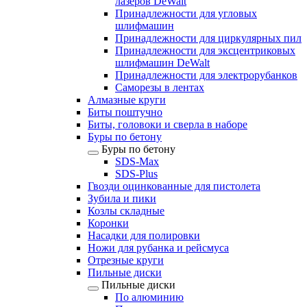
лазеров DeWalt
Принадлежности для угловых
шлифмашин
Принадлежности для циркулярных пил
Принадлежности для эксцентриковых
шлифмашин DeWalt
Принадлежности для электрорубанков
Саморезы в лентах
Алмазные круги
Биты поштучно
Биты, головоки и сверла в наборе
Буры по бетону
Буры по бетону
SDS-Max
SDS-Plus
Гвозди оцинкованные для пистолета
Зубила и пики
Козлы складные
Коронки
Насадки для полировки
Ножи для рубанка и рейсмуса
Отрезные круги
Пильные диски
Пильные диски
По алюминию