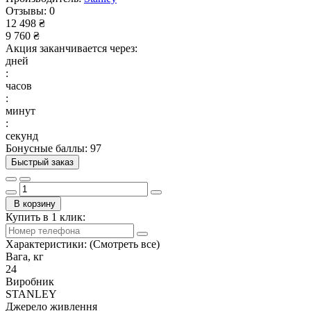
Отзывы:
0
12 498 ₴
9 760 ₴
Акция заканчивается через:
дней
:
часов
:
минут
:
секунд
Бонусные баллы: 97
Быстрый заказ
В корзину
Купить в 1 клик:
Характеристики:
(Смотреть все)
Вага, кг
24
Виробник
STANLEY
Джерело живлення