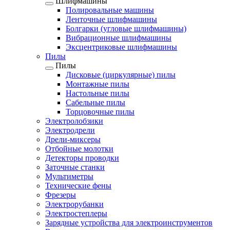
Шлифмашины
Полировальные машины
Ленточные шлифмашины
Болгарки (угловые шлифмашины)
Вибрационные шлифмашины
Эксцентриковые шлифмашины
Пилы
Пилы
Дисковые (циркулярные) пилы
Монтажные пилы
Настольные пилы
Сабельные пилы
Торцовочные пилы
Электролобзики
Электродрели
Дрели-миксеры
Отбойные молотки
Детекторы проводки
Заточные станки
Мультиметры
Технические фены
Фрезеры
Электрорубанки
Электростеплеры
Зарядные устройства для электроинструментов