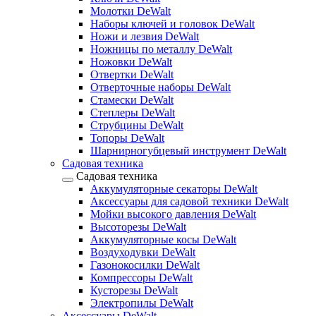
Молотки DeWalt
Наборы ключей и головок DeWalt
Ножи и лезвия DeWalt
Ножницы по металлу DeWalt
Ножовки DeWalt
Отвертки DeWalt
Отверточные наборы DeWalt
Стамески DeWalt
Степлеры DeWalt
Струбцины DeWalt
Топоры DeWalt
Шарнирногубцевый инструмент DeWalt
Садовая техника
Садовая техника
Аккумуляторные секаторы DeWalt
Аксессуары для садовой техники DeWalt
Мойки высокого давления DeWalt
Высоторезы DeWalt
Аккумуляторные косы DeWalt
Воздуходувки DeWalt
Газонокосилки DeWalt
Компрессоры DeWalt
Кусторезы DeWalt
Электропилы DeWalt
Аксессуары DeWalt