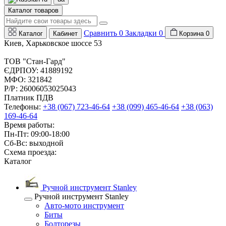
Каталог товаров
Сравнить
0
Закладки
0
Каталог
Кабинет
Корзина
0
Киев, Харьковское шоссе 53
ТОВ "Стан-Гард"
ЄДРПОУ: 41889192
МФО: 321842
Р/Р: 26006053025043
Платник ПДВ
Телефоны:
+38 (067) 723-46-64
+38 (099) 465-46-64
+38 (063)
169-46-64
Время работы:
Пн-Пт: 09:00-18:00
Сб-Вс: выходной
Схема проезда:
Каталог
Ручной инструмент Stanley
Ручной инструмент Stanley
Авто-мото инструмент
Биты
Болторезы