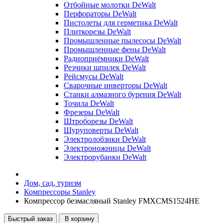
Отбойные молотки DeWalt
Перфораторы DeWalt
Пистолеты для герметика DeWalt
Плиткорезы DeWalt
Промышленные пылесосы DeWalt
Промышленные фены DeWalt
Радиоприёмники DeWalt
Резчики шпилек DeWalt
Рейсмусы DeWalt
Сварочные инверторы DeWalt
Станки алмазного бурения DeWalt
Точила DeWalt
Фрезеры DeWalt
Штроборезы DeWalt
Шуруповерты DeWalt
Электролобзики DeWalt
Электроножницы DeWalt
Электрорубанки DeWalt
Дом, сад, туризм
Компрессоры Stanley
Компрессор безмасляный Stanley FMXCMS1524HE
Быстрый заказ
В корзину