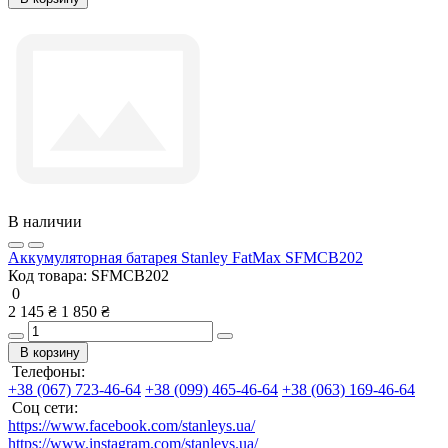
В наличии
Аккумуляторная батарея Stanley FatMax SFMCB202
Код товара:
SFMCB202
0
2 145 ₴
1 850 ₴
В корзину
Телефоны:
+38 (067) 723-46-64
+38 (099) 465-46-64
+38 (063) 169-46-64
Соц сети:
https://www.facebook.com/stanleys.ua/
https://www.instagram.com/stanleys.ua/