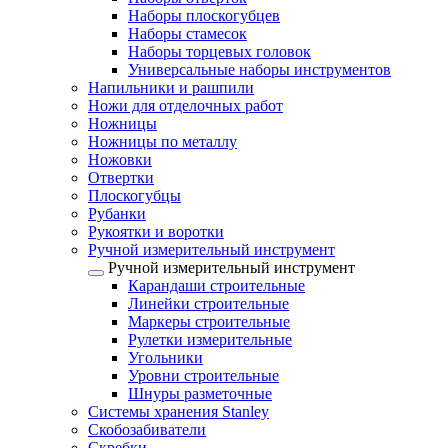
Наборы плоскогубцев
Наборы стамесок
Наборы торцевых головок
Универсальные наборы инструментов
Напильники и рашпили
Ножи для отделочных работ
Ножницы
Ножницы по металлу
Ножовки
Отвертки
Плоскогубцы
Рубанки
Рукоятки и воротки
Ручной измерительный инструмент
Ручной измерительный инструмент
Карандаши строительные
Линейки строительные
Маркеры строительные
Рулетки измерительные
Угольники
Уровни строительные
Шнуры разметочные
Системы хранения Stanley
Скобозабиватели
Скребки