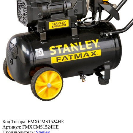
Код Товара:
FMXCMS1524HE
Артикул:
FMXCMS1524HE
Производитель:
Stanley