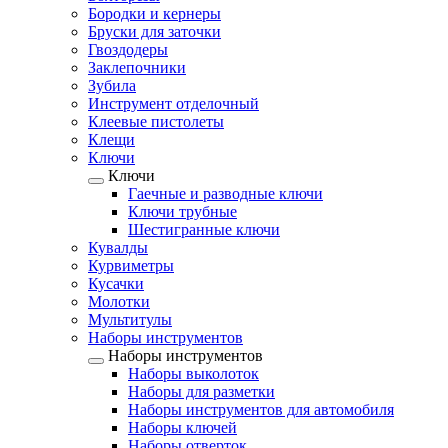
Бородки и кернеры
Бруски для заточки
Гвоздодеры
Заклепочники
Зубила
Инструмент отделочный
Клеевые пистолеты
Клещи
Ключи
Ключи
Гаечные и разводные ключи
Ключи трубные
Шестигранные ключи
Кувалды
Курвиметры
Кусачки
Молотки
Мультитулы
Наборы инструментов
Наборы инструментов
Наборы выколоток
Наборы для разметки
Наборы инструментов для автомобиля
Наборы ключей
Наборы отверток