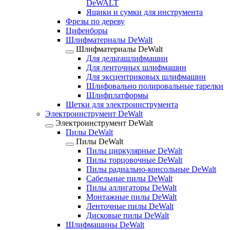
DeWALT
Ящики и сумки для инструмента
Фрезы по дереву
Цифенборы
Шлифматериалы DeWalt
Шлифматериалы DeWalt
Для дельташлифмашин
Для ленточных шлифмашин
Для эксцентриковых шлифмашин
Шлифовально полировальные тарелки
Шлифплатформы
Щетки для электроинструмента
Электроинструмент DeWalt
Электроинструмент DeWalt
Пилы DeWalt
Пилы DeWalt
Пилы циркулярные DeWalt
Пилы торцовочные DeWalt
Пилы радиально-консольные DeWalt
Сабельные пилы DeWalt
Пилы аллигаторы DeWalt
Монтажные пилы DeWalt
Ленточные пилы DeWalt
Дисковые пилы DeWalt
Шлифмашины DeWalt