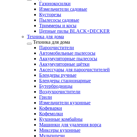
Газонокосилки
Измельчители садовые
Кусторезы
Пылесосы садовые
Триммеры и косы
Цепные пилы BLACK+DECKER
Техника для дома
Техника для дома
Пароочистители
Автомобильные пылесосы
Аккумуляторные пылесосы
Аккумуляторные щётки
Аксессуары для пароочистителей
Блендеры ручные
Блендеры стационарные
Бутербродницы
Воздухоочистители
Грили
Измельчители кухонные
Кофеварки
Кофемолки
Кухонные комбайны
Машинки для удаления ворса
Миксеры кухонные
Мультипечи