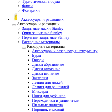
Туристическая посуда
Фляги
Фонарики
Аксессуары и расходник
Аксессуары и расходник
Защитные маски Stanley
Очки защитные Stanley
Перчатки защитные Stanley
Расходные материалы
Расходные материалы
Аксессуары к лазерному инструменту
Буры
Гвозди
Диски абразивные
Диски алмазные
Диски пильные
Заклепки
Лезвия для ножей
Лезвия для рашпилей
Миксеры
Ножи для рубанков
Переходники и удлинители
Пильные полотна
Порошок меловый