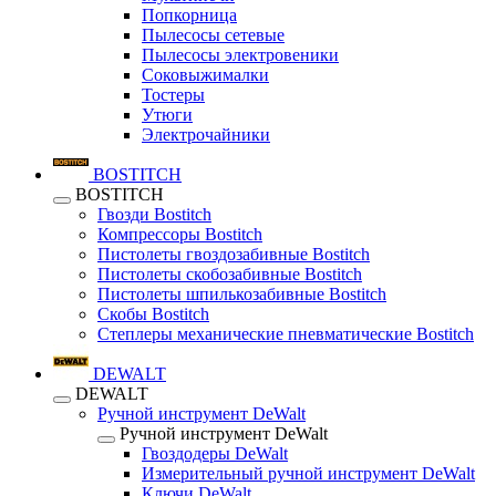
Попкорница
Пылесосы сетевые
Пылесосы электровеники
Соковыжималки
Тостеры
Утюги
Электрочайники
BOSTITCH
BOSTITCH
Гвозди Bostitch
Компрессоры Bostitch
Пистолеты гвоздозабивные Bostitch
Пистолеты скобозабивные Bostitch
Пистолеты шпилькозабивные Bostitch
Скобы Bostitch
Степлеры механические пневматические Bostitch
DEWALT
DEWALT
Ручной инструмент DeWalt
Ручной инструмент DeWalt
Гвоздодеры DeWalt
Измерительный ручной инструмент DeWalt
Ключи DeWalt