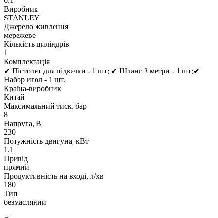
6.1
Виробник
STANLEY
Джерело живлення
мережеве
Кількість циліндрів
1
Комплектація
✔ Пістолет для підкачки - 1 шт; ✔ Шланг 3 метри - 1 шт;✔
Набор игол - 1 шт.
Країна-виробник
Китай
Максимальний тиск, бар
8
Напруга, В
230
Потужність двигуна, кВт
1.1
Привід
прямий
Продуктивність на вході, л/хв
180
Тип
безмасляний