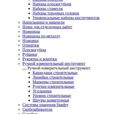
Наборы плоскогубцев
Наборы стамесок
Наборы торцевых головок
Универсальные наборы инструментов
Напильники и рашпили
Ножи для отделочных работ
Ножницы
Ножницы по металлу
Ножовки
Отвертки
Плоскогубцы
Рубанки
Рукоятки и воротки
Ручной измерительный инструмент
Ручной измерительный инструмент
Карандаши строительные
Линейки строительные
Маркеры строительные
Рулетки измерительные
Угольники
Уровни строительные
Шнуры разметочные
Системы хранения Stanley
Скобозабиватели
Скребки