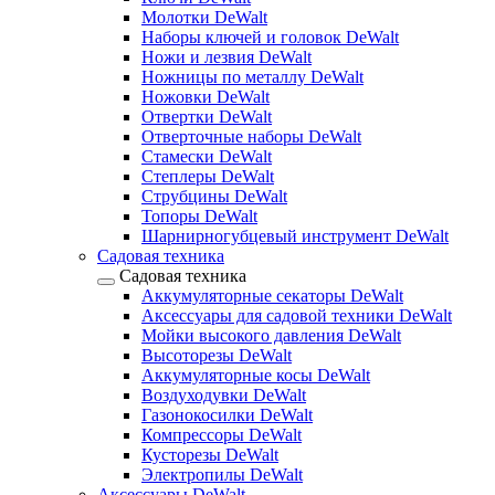
Молотки DeWalt
Наборы ключей и головок DeWalt
Ножи и лезвия DeWalt
Ножницы по металлу DeWalt
Ножовки DeWalt
Отвертки DeWalt
Отверточные наборы DeWalt
Стамески DeWalt
Степлеры DeWalt
Струбцины DeWalt
Топоры DeWalt
Шарнирногубцевый инструмент DeWalt
Садовая техника
Садовая техника
Аккумуляторные секаторы DeWalt
Аксессуары для садовой техники DeWalt
Мойки высокого давления DeWalt
Высоторезы DeWalt
Аккумуляторные косы DeWalt
Воздуходувки DeWalt
Газонокосилки DeWalt
Компрессоры DeWalt
Кусторезы DeWalt
Электропилы DeWalt
Аксессуары DeWalt