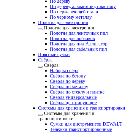
По дереву
По дереву, алюминию, пластику
По нержавеющей стали
По чёрному металлу
Полотна для электропил
Полотна для электропил
Полотна для ленточных пил
Полотна для лобзиков
Полотна для пил Аллигатор
Полотна для сабельных пил
Поясные сумки
Свёрла
Свёрла
Наборы свёрл
Свёрла по бетону
Свёрла по дереву
Свёрла по металлу
Свёрла по стеклу и плитке
Свёрла универсальные
Свёрла центрирующие
Системы для хранения и транспортировки
Системы для хранения и
транспортировки
Сумки для инструментов DEWALT
Тележки транспортировочные