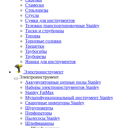
Стамески
Стеклорезы
Стусла
Сумки для инструментов
Тележки транспортировочные Stanley
Тиски и струбцины
Топоры
Торцевые головки
Трещетки
Трубогибы
Труборезы
Ящики для инструментов
Электроинструмент
Электроинструмент
Аккумуляторные цепные пилы Stanley
Наборы электроинструментов Stanley
Stanley FatMax
Мультифункциональный инструмент Stanley
Сварочные инверторы Stanley
Шуруповерты
Перфораторы
Пылесосы Stanley
Шлифмашины