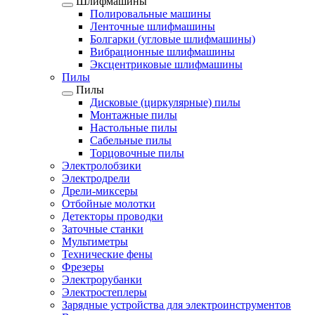
Шлифмашины
Полировальные машины
Ленточные шлифмашины
Болгарки (угловые шлифмашины)
Вибрационные шлифмашины
Эксцентриковые шлифмашины
Пилы
Пилы
Дисковые (циркулярные) пилы
Монтажные пилы
Настольные пилы
Сабельные пилы
Торцовочные пилы
Электролобзики
Электродрели
Дрели-миксеры
Отбойные молотки
Детекторы проводки
Заточные станки
Мультиметры
Технические фены
Фрезеры
Электрорубанки
Электростеплеры
Зарядные устройства для электроинструментов