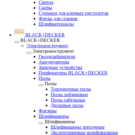
Сверла
Скобы
Стержни для клеевых пистолетов
Фрезы для станков
Шлифматериалы
BLACK+DECKER
BLACK+DECKER
Электроинструмент
Электроинструмент
Гвоздозабиватели
Аккумуляторы
Зарядные устройства
Перфораторы BLACK+DECKER
Пилы
Пилы
Торцовочные пилы
Пилы лобзиковые
Пилы сабельные
Дисковые пилы
Фрезеры
Шлифмашины
Шлифмашины
Шлифмашины ленточные
Эксцентриковые шлифовальные