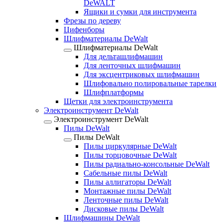
DeWALT
Ящики и сумки для инструмента
Фрезы по дереву
Цифенборы
Шлифматериалы DeWalt
Шлифматериалы DeWalt
Для дельташлифмашин
Для ленточных шлифмашин
Для эксцентриковых шлифмашин
Шлифовально полировальные тарелки
Шлифплатформы
Щетки для электроинструмента
Электроинструмент DeWalt
Электроинструмент DeWalt
Пилы DeWalt
Пилы DeWalt
Пилы циркулярные DeWalt
Пилы торцовочные DeWalt
Пилы радиально-консольные DeWalt
Сабельные пилы DeWalt
Пилы аллигаторы DeWalt
Монтажные пилы DeWalt
Ленточные пилы DeWalt
Дисковые пилы DeWalt
Шлифмашины DeWalt