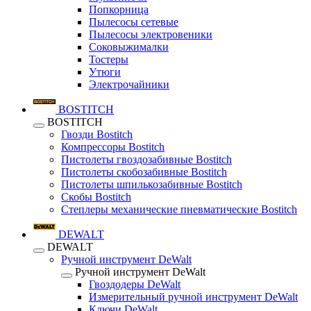
Попкорница
Пылесосы сетевые
Пылесосы электровеники
Соковыжималки
Тостеры
Утюги
Электрочайники
BOSTITCH
BOSTITCH
Гвозди Bostitch
Компрессоры Bostitch
Пистолеты гвоздозабивные Bostitch
Пистолеты скобозабивные Bostitch
Пистолеты шпилькозабивные Bostitch
Скобы Bostitch
Степлеры механические пневматические Bostitch
DEWALT
DEWALT
Ручной инструмент DeWalt
Ручной инструмент DeWalt
Гвоздодеры DeWalt
Измерительный ручной инструмент DeWalt
Ключи DeWalt