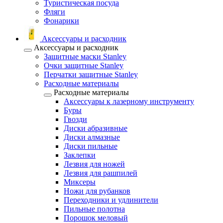
Туристическая посуда
Фляги
Фонарики
Аксессуары и расходник
Аксессуары и расходник
Защитные маски Stanley
Очки защитные Stanley
Перчатки защитные Stanley
Расходные материалы
Расходные материалы
Аксессуары к лазерному инструменту
Буры
Гвозди
Диски абразивные
Диски алмазные
Диски пильные
Заклепки
Лезвия для ножей
Лезвия для рашпилей
Миксеры
Ножи для рубанков
Переходники и удлинители
Пильные полотна
Порошок меловый