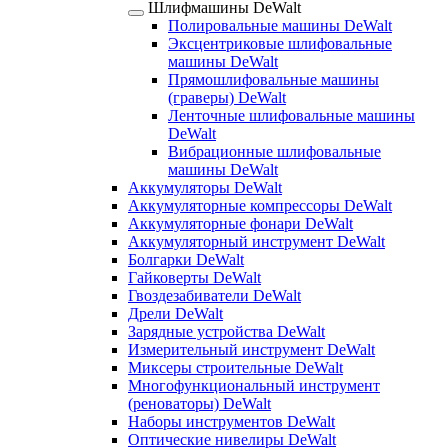
Шлифмашины DeWalt
Полировальные машины DeWalt
Эксцентриковые шлифовальные
машины DeWalt
Прямошлифовальные машины
(граверы) DeWalt
Ленточные шлифовальные машины
DeWalt
Вибрационные шлифовальные
машины DeWalt
Аккумуляторы DeWalt
Аккумуляторные компрессоры DeWalt
Аккумуляторные фонари DeWalt
Аккумуляторный инструмент DeWalt
Болгарки DeWalt
Гайковерты DeWalt
Гвоздезабиватели DeWalt
Дрели DeWalt
Зарядные устройства DeWalt
Измерительный инструмент DeWalt
Миксеры строительные DeWalt
Многофункциональный инструмент
(реноваторы) DeWalt
Наборы инструментов DeWalt
Оптические нивелиры DeWalt