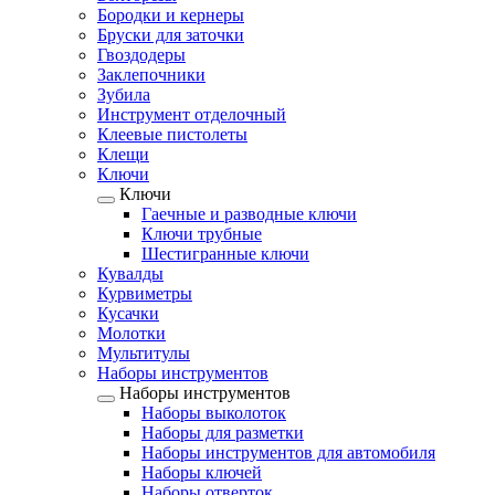
Бородки и кернеры
Бруски для заточки
Гвоздодеры
Заклепочники
Зубила
Инструмент отделочный
Клеевые пистолеты
Клещи
Ключи
Ключи
Гаечные и разводные ключи
Ключи трубные
Шестигранные ключи
Кувалды
Курвиметры
Кусачки
Молотки
Мультитулы
Наборы инструментов
Наборы инструментов
Наборы выколоток
Наборы для разметки
Наборы инструментов для автомобиля
Наборы ключей
Наборы отверток