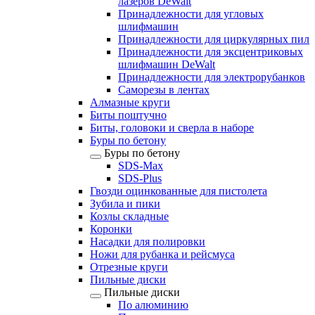
лазеров DeWalt
Принадлежности для угловых
шлифмашин
Принадлежности для циркулярных пил
Принадлежности для эксцентриковых
шлифмашин DeWalt
Принадлежности для электрорубанков
Саморезы в лентах
Алмазные круги
Биты поштучно
Биты, головоки и сверла в наборе
Буры по бетону
Буры по бетону
SDS-Max
SDS-Plus
Гвозди оцинкованные для пистолета
Зубила и пики
Козлы складные
Коронки
Насадки для полировки
Ножи для рубанка и рейсмуса
Отрезные круги
Пильные диски
Пильные диски
По алюминию