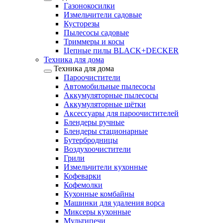
Газонокосилки
Измельчители садовые
Кусторезы
Пылесосы садовые
Триммеры и косы
Цепные пилы BLACK+DECKER
Техника для дома
Техника для дома
Пароочистители
Автомобильные пылесосы
Аккумуляторные пылесосы
Аккумуляторные щётки
Аксессуары для пароочистителей
Блендеры ручные
Блендеры стационарные
Бутербродницы
Воздухоочистители
Грили
Измельчители кухонные
Кофеварки
Кофемолки
Кухонные комбайны
Машинки для удаления ворса
Миксеры кухонные
Мультипечи