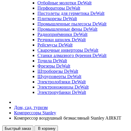
Отбойные молотки DeWalt
Перфораторы DeWalt
Пистолеты для герметика DeWalt
Плиткорезы DeWalt
Промышленные пылесосы DeWalt
Промышленные фены DeWalt
Радиоприёмники DeWalt
Резчики шпилек DeWalt
Рейсмусы DeWalt
Сварочные инверторы DeWalt
Станки алмазного бурения DeWalt
Точила DeWalt
Фрезеры DeWalt
Штроборезы DeWalt
Шуруповерты DeWalt
Электролобзики DeWalt
Электроножницы DeWalt
Электрорубанки DeWalt
Дом, сад, туризм
Компрессоры Stanley
Компрессор воздушный безмасляный Stanley AIRKIT
Быстрый заказ
В корзину