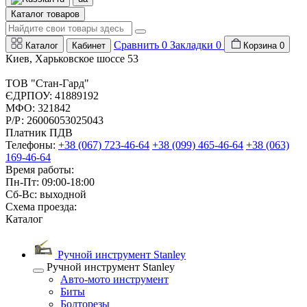
Каталог товаров
Сравнить
0
Закладки
0
Каталог
Кабинет
Корзина
0
Киев, Харьковское шоссе 53
ТОВ "Стан-Гард"
ЄДРПОУ: 41889192
МФО: 321842
Р/Р: 26006053025043
Платник ПДВ
Телефоны:
+38 (067) 723-46-64
+38 (099) 465-46-64
+38 (063)
169-46-64
Время работы:
Пн-Пт: 09:00-18:00
Сб-Вс: выходной
Схема проезда:
Каталог
Ручной инструмент Stanley
Ручной инструмент Stanley
Авто-мото инструмент
Биты
Болторезы