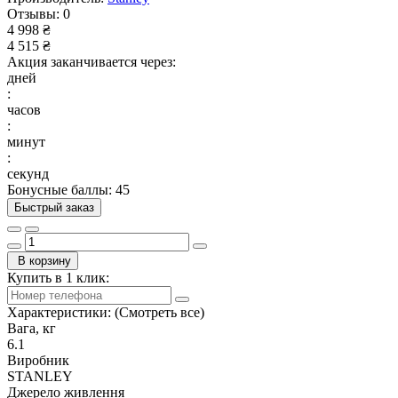
Отзывы:
0
4 998 ₴
4 515 ₴
Акция заканчивается через:
дней
:
часов
:
минут
:
секунд
Бонусные баллы: 45
Быстрый заказ
В корзину
Купить в 1 клик:
Характеристики:
(Смотреть все)
Вага, кг
6.1
Виробник
STANLEY
Джерело живлення