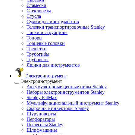
Стамески
Стеклорезы
Стусла
Сумки для инструментов
Тележки транспортировочные Stanley
Тиски и струбцины
Топоры
Торцевые головки
Трещетки
Трубогибы
Труборезы
Ящики для инструментов
Электроинструмент
Электроинструмент
Аккумуляторные цепные пилы Stanley
Наборы электроинструментов Stanley
Stanley FatMax
Мультифункциональный инструмент Stanley
Сварочные инверторы Stanley
Шуруповерты
Перфораторы
Пылесосы Stanley
Шлифмашины