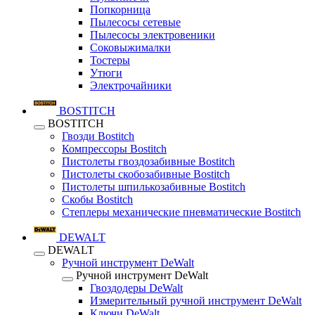
Попкорница
Пылесосы сетевые
Пылесосы электровеники
Соковыжималки
Тостеры
Утюги
Электрочайники
BOSTITCH
BOSTITCH
Гвозди Bostitch
Компрессоры Bostitch
Пистолеты гвоздозабивные Bostitch
Пистолеты скобозабивные Bostitch
Пистолеты шпилькозабивные Bostitch
Скобы Bostitch
Степлеры механические пневматические Bostitch
DEWALT
DEWALT
Ручной инструмент DeWalt
Ручной инструмент DeWalt
Гвоздодеры DeWalt
Измерительный ручной инструмент DeWalt
Ключи DeWalt