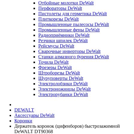
Отбойные молотки DeWalt
Перфораторы DeWalt
Пистолеты для герметика DeWalt
Плиткорезы DeWalt
Промышленные пылесосы DeWalt
Промышленные фены DeWalt
Радиоприёмники DeWalt
Резчики шпилек DeWalt
Рейсмусы DeWalt
Сварочные инверторы DeWalt
Станки алмазного бурения DeWalt
Точила DeWalt
Фрезеры DeWalt
Штроборезы DeWalt
Шуруповерты DeWalt
Электролобзики DeWalt
Электроножницы DeWalt
Электрорубанки DeWalt
DEWALT
Аксессуары DeWalt
Коронки
Держатель коронок (цифенборов) быстрозажимной
DeWALT DT90368