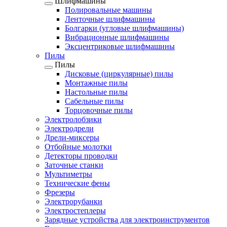
Шлифмашины
Полировальные машины
Ленточные шлифмашины
Болгарки (угловые шлифмашины)
Вибрационные шлифмашины
Эксцентриковые шлифмашины
Пилы
Пилы
Дисковые (циркулярные) пилы
Монтажные пилы
Настольные пилы
Сабельные пилы
Торцовочные пилы
Электролобзики
Электродрели
Дрели-миксеры
Отбойные молотки
Детекторы проводки
Заточные станки
Мультиметры
Технические фены
Фрезеры
Электрорубанки
Электростеплеры
Зарядные устройства для электроинструментов