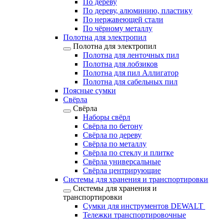
По дереву
По дереву, алюминию, пластику
По нержавеющей стали
По чёрному металлу
Полотна для электропил
Полотна для электропил
Полотна для ленточных пил
Полотна для лобзиков
Полотна для пил Аллигатор
Полотна для сабельных пил
Поясные сумки
Свёрла
Свёрла
Наборы свёрл
Свёрла по бетону
Свёрла по дереву
Свёрла по металлу
Свёрла по стеклу и плитке
Свёрла универсальные
Свёрла центрирующие
Системы для хранения и транспортировки
Системы для хранения и
транспортировки
Сумки для инструментов DEWALT
Тележки транспортировочные