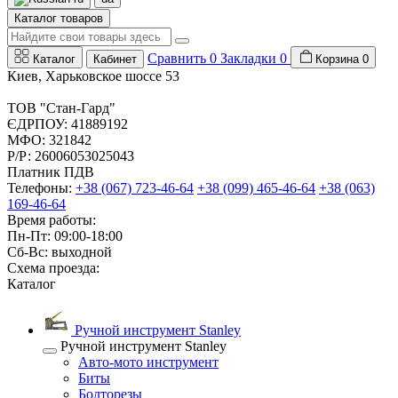
Каталог товаров
Сравнить
0
Закладки
0
Каталог
Кабинет
Корзина
0
Киев, Харьковское шоссе 53
ТОВ "Стан-Гард"
ЄДРПОУ: 41889192
МФО: 321842
Р/Р: 26006053025043
Платник ПДВ
Телефоны:
+38 (067) 723-46-64
+38 (099) 465-46-64
+38 (063)
169-46-64
Время работы:
Пн-Пт: 09:00-18:00
Сб-Вс: выходной
Схема проезда:
Каталог
Ручной инструмент Stanley
Ручной инструмент Stanley
Авто-мото инструмент
Биты
Болторезы