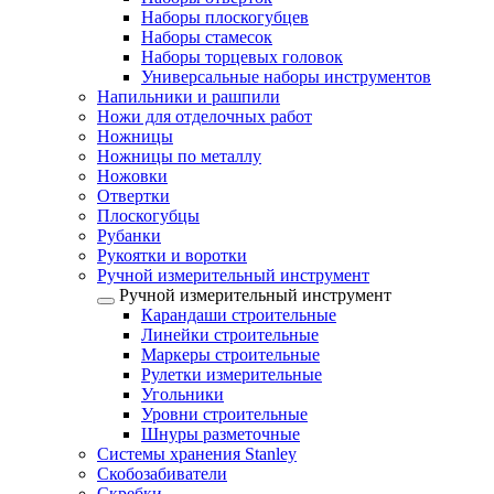
Наборы плоскогубцев
Наборы стамесок
Наборы торцевых головок
Универсальные наборы инструментов
Напильники и рашпили
Ножи для отделочных работ
Ножницы
Ножницы по металлу
Ножовки
Отвертки
Плоскогубцы
Рубанки
Рукоятки и воротки
Ручной измерительный инструмент
Ручной измерительный инструмент
Карандаши строительные
Линейки строительные
Маркеры строительные
Рулетки измерительные
Угольники
Уровни строительные
Шнуры разметочные
Системы хранения Stanley
Скобозабиватели
Скребки