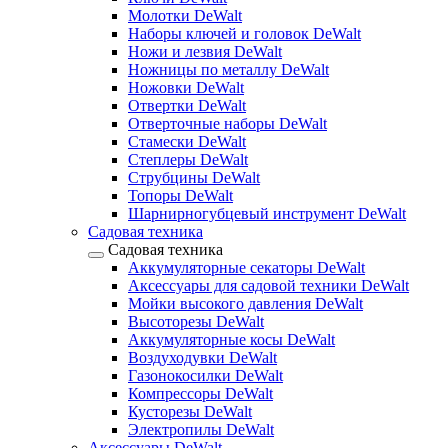
Молотки DeWalt
Наборы ключей и головок DeWalt
Ножи и лезвия DeWalt
Ножницы по металлу DeWalt
Ножовки DeWalt
Отвертки DeWalt
Отверточные наборы DeWalt
Стамески DeWalt
Степлеры DeWalt
Струбцины DeWalt
Топоры DeWalt
Шарнирногубцевый инструмент DeWalt
Садовая техника
Садовая техника
Аккумуляторные секаторы DeWalt
Аксессуары для садовой техники DeWalt
Мойки высокого давления DeWalt
Высоторезы DeWalt
Аккумуляторные косы DeWalt
Воздуходувки DeWalt
Газонокосилки DeWalt
Компрессоры DeWalt
Кусторезы DeWalt
Электропилы DeWalt
Аксессуары DeWalt