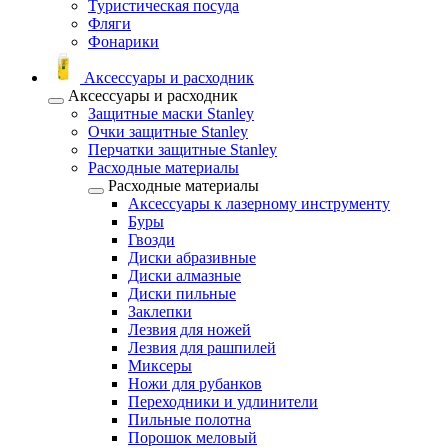
Туристическая посуда
Фляги
Фонарики
Аксессуары и расходник
Аксессуары и расходник
Защитные маски Stanley
Очки защитные Stanley
Перчатки защитные Stanley
Расходные материалы
Расходные материалы
Аксессуары к лазерному инструменту
Буры
Гвозди
Диски абразивные
Диски алмазные
Диски пильные
Заклепки
Лезвия для ножей
Лезвия для рашпилей
Миксеры
Ножи для рубанков
Переходники и удлинители
Пильные полотна
Порошок меловый