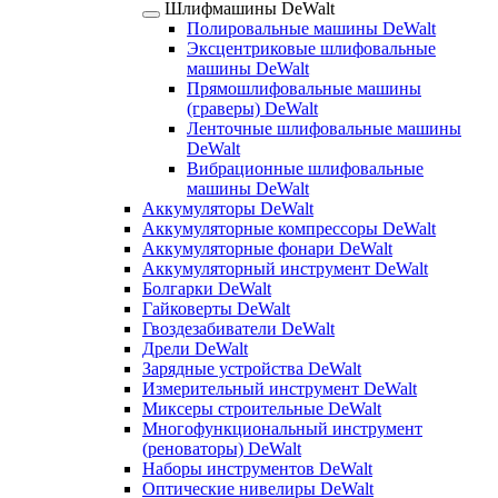
Шлифмашины DeWalt
Полировальные машины DeWalt
Эксцентриковые шлифовальные
машины DeWalt
Прямошлифовальные машины
(граверы) DeWalt
Ленточные шлифовальные машины
DeWalt
Вибрационные шлифовальные
машины DeWalt
Аккумуляторы DeWalt
Аккумуляторные компрессоры DeWalt
Аккумуляторные фонари DeWalt
Аккумуляторный инструмент DeWalt
Болгарки DeWalt
Гайковерты DeWalt
Гвоздезабиватели DeWalt
Дрели DeWalt
Зарядные устройства DeWalt
Измерительный инструмент DeWalt
Миксеры строительные DeWalt
Многофункциональный инструмент
(реноваторы) DeWalt
Наборы инструментов DeWalt
Оптические нивелиры DeWalt