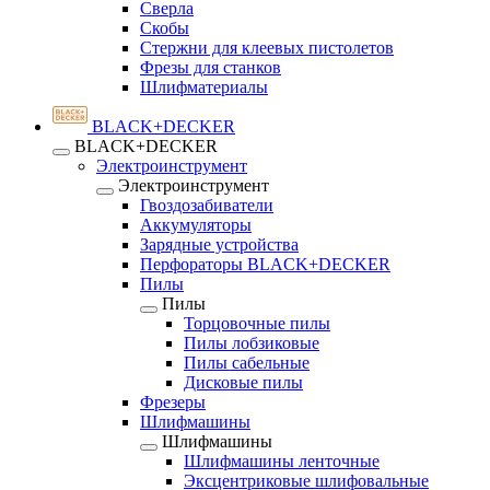
Сверла
Скобы
Стержни для клеевых пистолетов
Фрезы для станков
Шлифматериалы
BLACK+DECKER
BLACK+DECKER
Электроинструмент
Электроинструмент
Гвоздозабиватели
Аккумуляторы
Зарядные устройства
Перфораторы BLACK+DECKER
Пилы
Пилы
Торцовочные пилы
Пилы лобзиковые
Пилы сабельные
Дисковые пилы
Фрезеры
Шлифмашины
Шлифмашины
Шлифмашины ленточные
Эксцентриковые шлифовальные