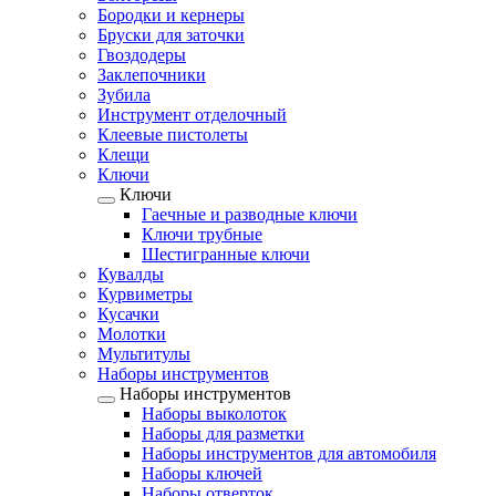
Бородки и кернеры
Бруски для заточки
Гвоздодеры
Заклепочники
Зубила
Инструмент отделочный
Клеевые пистолеты
Клещи
Ключи
Ключи
Гаечные и разводные ключи
Ключи трубные
Шестигранные ключи
Кувалды
Курвиметры
Кусачки
Молотки
Мультитулы
Наборы инструментов
Наборы инструментов
Наборы выколоток
Наборы для разметки
Наборы инструментов для автомобиля
Наборы ключей
Наборы отверток