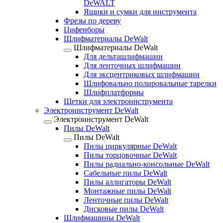
DeWALT
Ящики и сумки для инструмента
Фрезы по дереву
Цифенборы
Шлифматериалы DeWalt
Шлифматериалы DeWalt
Для дельташлифмашин
Для ленточных шлифмашин
Для эксцентриковых шлифмашин
Шлифовально полировальные тарелки
Шлифплатформы
Щетки для электроинструмента
Электроинструмент DeWalt
Электроинструмент DeWalt
Пилы DeWalt
Пилы DeWalt
Пилы циркулярные DeWalt
Пилы торцовочные DeWalt
Пилы радиально-консольные DeWalt
Сабельные пилы DeWalt
Пилы аллигаторы DeWalt
Монтажные пилы DeWalt
Ленточные пилы DeWalt
Дисковые пилы DeWalt
Шлифмашины DeWalt