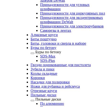
лазеров DeWalt
Принадлежности для угловых
шлифмашин
Принадлежности для циркулярных пил
Принадлежности для эксцентриковых
шлифмашин DeWalt
Принадлежности для электрорубанков
Саморезы в лентах
Алмазные круги
Биты поштучно
Биты, головоки и сверла в наборе
Буры по бетону
Буры по бетону
SDS-Max
SDS-Plus
Гвозди оцинкованные для пистолета
Зубила и пики
Козлы складные
Коронки
Насадки для полировки
Ножи для рубанка и рейсмуса
Отрезные круги
Пильные диски
Пильные диски
По алюминию