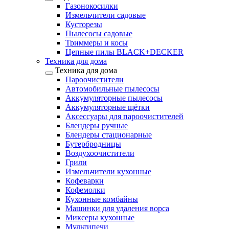
Газонокосилки
Измельчители садовые
Кусторезы
Пылесосы садовые
Триммеры и косы
Цепные пилы BLACK+DECKER
Техника для дома
Техника для дома
Пароочистители
Автомобильные пылесосы
Аккумуляторные пылесосы
Аккумуляторные щётки
Аксессуары для пароочистителей
Блендеры ручные
Блендеры стационарные
Бутербродницы
Воздухоочистители
Грили
Измельчители кухонные
Кофеварки
Кофемолки
Кухонные комбайны
Машинки для удаления ворса
Миксеры кухонные
Мультипечи