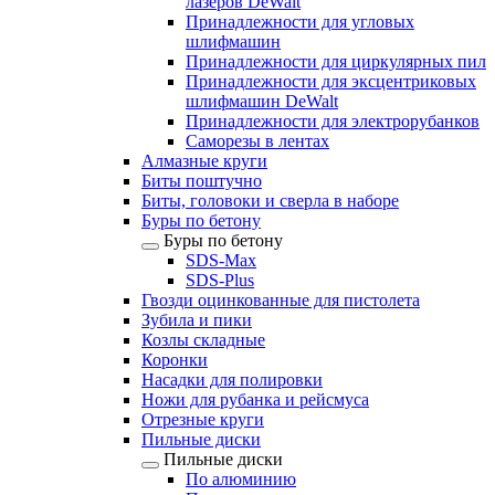
лазеров DeWalt
Принадлежности для угловых
шлифмашин
Принадлежности для циркулярных пил
Принадлежности для эксцентриковых
шлифмашин DeWalt
Принадлежности для электрорубанков
Саморезы в лентах
Алмазные круги
Биты поштучно
Биты, головоки и сверла в наборе
Буры по бетону
Буры по бетону
SDS-Max
SDS-Plus
Гвозди оцинкованные для пистолета
Зубила и пики
Козлы складные
Коронки
Насадки для полировки
Ножи для рубанка и рейсмуса
Отрезные круги
Пильные диски
Пильные диски
По алюминию