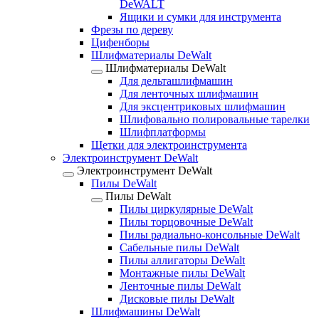
DeWALT
Ящики и сумки для инструмента
Фрезы по дереву
Цифенборы
Шлифматериалы DeWalt
Шлифматериалы DeWalt
Для дельташлифмашин
Для ленточных шлифмашин
Для эксцентриковых шлифмашин
Шлифовально полировальные тарелки
Шлифплатформы
Щетки для электроинструмента
Электроинструмент DeWalt
Электроинструмент DeWalt
Пилы DeWalt
Пилы DeWalt
Пилы циркулярные DeWalt
Пилы торцовочные DeWalt
Пилы радиально-консольные DeWalt
Сабельные пилы DeWalt
Пилы аллигаторы DeWalt
Монтажные пилы DeWalt
Ленточные пилы DeWalt
Дисковые пилы DeWalt
Шлифмашины DeWalt