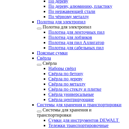
По дереву
По дереву, алюминию, пластику
По нержавеющей стали
По чёрному металлу
Полотна для электропил
Полотна для электропил
Полотна для ленточных пил
Полотна для лобзиков
Полотна для пил Аллигатор
Полотна для сабельных пил
Поясные сумки
Свёрла
Свёрла
Наборы свёрл
Свёрла по бетону
Свёрла по дереву
Свёрла по металлу
Свёрла по стеклу и плитке
Свёрла универсальные
Свёрла центрирующие
Системы для хранения и транспортировки
Системы для хранения и
транспортировки
Сумки для инструментов DEWALT
Тележки транспортировочные