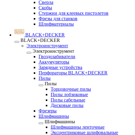
Сверла
Скобы
Стержни для клеевых пистолетов
Фрезы для станков
Шлифматериалы
BLACK+DECKER
BLACK+DECKER
Электроинструмент
Электроинструмент
Гвоздозабиватели
Аккумуляторы
Зарядные устройства
Перфораторы BLACK+DECKER
Пилы
Пилы
Торцовочные пилы
Пилы лобзиковые
Пилы сабельные
Дисковые пилы
Фрезеры
Шлифмашины
Шлифмашины
Шлифмашины ленточные
Эксцентриковые шлифовальные