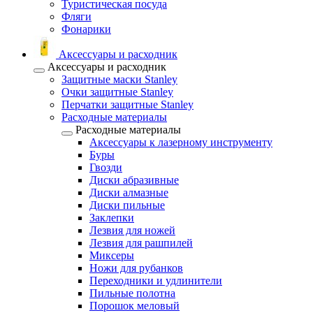
Туристическая посуда
Фляги
Фонарики
Аксессуары и расходник
Аксессуары и расходник
Защитные маски Stanley
Очки защитные Stanley
Перчатки защитные Stanley
Расходные материалы
Расходные материалы
Аксессуары к лазерному инструменту
Буры
Гвозди
Диски абразивные
Диски алмазные
Диски пильные
Заклепки
Лезвия для ножей
Лезвия для рашпилей
Миксеры
Ножи для рубанков
Переходники и удлинители
Пильные полотна
Порошок меловый