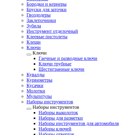
Бородки и кернеры
Бруски для заточки
Гвоздодеры
Заклепочники
Зубила
Инструмент отделочный
Клеевые пистолеты
Клещи
Ключи
Ключи
Гаечные и разводные ключи
Ключи трубные
Шестигранные ключи
Кувалды
Курвиметры
Кусачки
Молотки
Мультитулы
Наборы инструментов
Наборы инструментов
Наборы выколоток
Наборы для разметки
Наборы инструментов для автомобиля
Наборы ключей
Наборы отверток