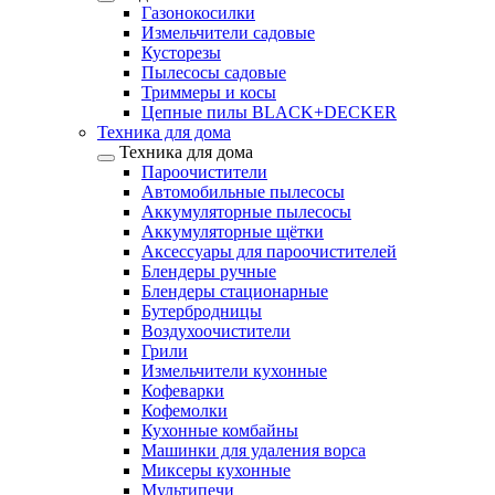
Газонокосилки
Измельчители садовые
Кусторезы
Пылесосы садовые
Триммеры и косы
Цепные пилы BLACK+DECKER
Техника для дома
Техника для дома
Пароочистители
Автомобильные пылесосы
Аккумуляторные пылесосы
Аккумуляторные щётки
Аксессуары для пароочистителей
Блендеры ручные
Блендеры стационарные
Бутербродницы
Воздухоочистители
Грили
Измельчители кухонные
Кофеварки
Кофемолки
Кухонные комбайны
Машинки для удаления ворса
Миксеры кухонные
Мультипечи