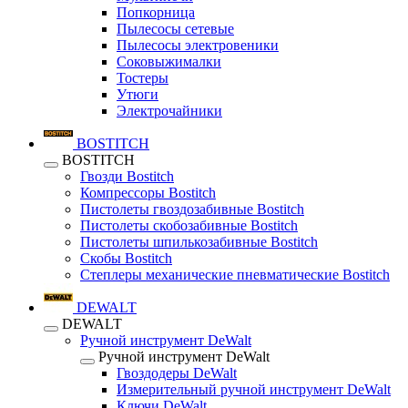
Попкорница
Пылесосы сетевые
Пылесосы электровеники
Соковыжималки
Тостеры
Утюги
Электрочайники
BOSTITCH
BOSTITCH
Гвозди Bostitch
Компрессоры Bostitch
Пистолеты гвоздозабивные Bostitch
Пистолеты скобозабивные Bostitch
Пистолеты шпилькозабивные Bostitch
Скобы Bostitch
Степлеры механические пневматические Bostitch
DEWALT
DEWALT
Ручной инструмент DeWalt
Ручной инструмент DeWalt
Гвоздодеры DeWalt
Измерительный ручной инструмент DeWalt
Ключи DeWalt