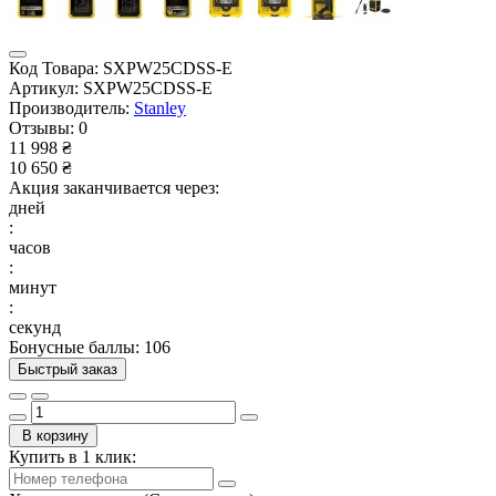
Код Товара:
SXPW25CDSS-E
Артикул:
SXPW25CDSS-E
Производитель:
Stanley
Отзывы:
0
11 998 ₴
10 650 ₴
Акция заканчивается через:
дней
:
часов
:
минут
:
секунд
Бонусные баллы: 106
Быстрый заказ
В корзину
Купить в 1 клик: