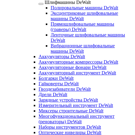
Шлифмашины DeWalt
Полировальные машины DeWalt
Эксцентриковые шлифовальные
машины DeWalt
Прямошлифовальные машины
(граверы) DeWalt
Ленточные шлифовальные машины
DeWalt
Вибрационные шлифовальные
машины DeWalt
Аккумуляторы DeWalt
Аккумуляторные компрессоры DeWalt
Аккумуляторные фонари DeWalt
Аккумуляторный инструмент DeWalt
Болгарки DeWalt
Гайковерты DeWalt
Гвоздезабиватели DeWalt
Дрели DeWalt
Зарядные устройства DeWalt
Измерительный инструмент DeWalt
Миксеры строительные DeWalt
Многофункциональный инструмент
(реноваторы) DeWalt
Наборы инструментов DeWalt
Оптические нивелиры DeWalt