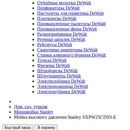
Отбойные молотки DeWalt
Перфораторы DeWalt
Пистолеты для герметика DeWalt
Плиткорезы DeWalt
Промышленные пылесосы DeWalt
Промышленные фены DeWalt
Радиоприёмники DeWalt
Резчики шпилек DeWalt
Рейсмусы DeWalt
Сварочные инверторы DeWalt
Станки алмазного бурения DeWalt
Точила DeWalt
Фрезеры DeWalt
Штроборезы DeWalt
Шуруповерты DeWalt
Электролобзики DeWalt
Электроножницы DeWalt
Электрорубанки DeWalt
Дом, сад, туризм
Минимойки Stanley
Мойка высокого давления Stanley SXPW25CDSS-E
Быстрый заказ
В корзину