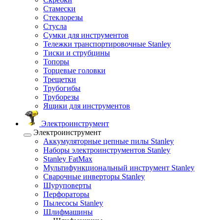
Стамески
Стеклорезы
Стусла
Сумки для инструментов
Тележки транспортировочные Stanley
Тиски и струбцины
Топоры
Торцевые головки
Трещетки
Трубогибы
Труборезы
Ящики для инструментов
Электроинструмент
Электроинструмент
Аккумуляторные цепные пилы Stanley
Наборы электроинструментов Stanley
Stanley FatMax
Мультифункциональный инструмент Stanley
Сварочные инверторы Stanley
Шуруповерты
Перфораторы
Пылесосы Stanley
Шлифмашины