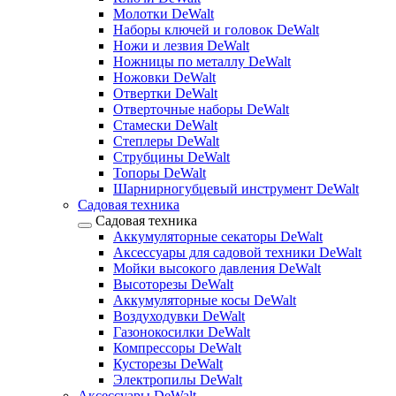
Молотки DeWalt
Наборы ключей и головок DeWalt
Ножи и лезвия DeWalt
Ножницы по металлу DeWalt
Ножовки DeWalt
Отвертки DeWalt
Отверточные наборы DeWalt
Стамески DeWalt
Степлеры DeWalt
Струбцины DeWalt
Топоры DeWalt
Шарнирногубцевый инструмент DeWalt
Садовая техника
Садовая техника
Аккумуляторные секаторы DeWalt
Аксессуары для садовой техники DeWalt
Мойки высокого давления DeWalt
Высоторезы DeWalt
Аккумуляторные косы DeWalt
Воздуходувки DeWalt
Газонокосилки DeWalt
Компрессоры DeWalt
Кусторезы DeWalt
Электропилы DeWalt
Аксессуары DeWalt