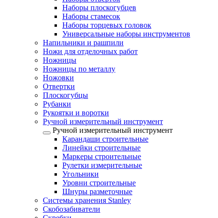
Наборы плоскогубцев
Наборы стамесок
Наборы торцевых головок
Универсальные наборы инструментов
Напильники и рашпили
Ножи для отделочных работ
Ножницы
Ножницы по металлу
Ножовки
Отвертки
Плоскогубцы
Рубанки
Рукоятки и воротки
Ручной измерительный инструмент
Ручной измерительный инструмент
Карандаши строительные
Линейки строительные
Маркеры строительные
Рулетки измерительные
Угольники
Уровни строительные
Шнуры разметочные
Системы хранения Stanley
Скобозабиватели
Скребки