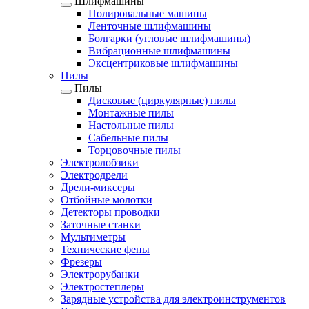
Шлифмашины
Полировальные машины
Ленточные шлифмашины
Болгарки (угловые шлифмашины)
Вибрационные шлифмашины
Эксцентриковые шлифмашины
Пилы
Пилы
Дисковые (циркулярные) пилы
Монтажные пилы
Настольные пилы
Сабельные пилы
Торцовочные пилы
Электролобзики
Электродрели
Дрели-миксеры
Отбойные молотки
Детекторы проводки
Заточные станки
Мультиметры
Технические фены
Фрезеры
Электрорубанки
Электростеплеры
Зарядные устройства для электроинструментов