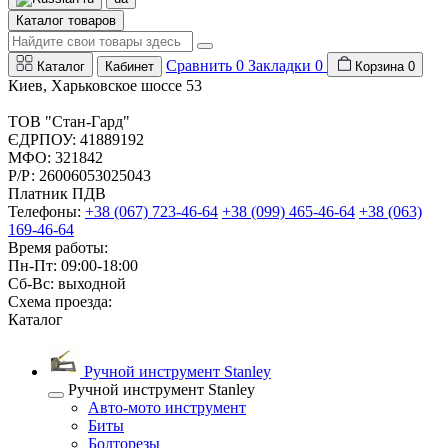
Каталог товаров
Сравнить
0
Закладки
0
Каталог
Кабинет
Корзина
0
Киев, Харьковское шоссе 53
ТОВ "Стан-Гард"
ЄДРПОУ: 41889192
МФО: 321842
Р/Р: 26006053025043
Платник ПДВ
Телефоны:
+38 (067) 723-46-64
+38 (099) 465-46-64
+38 (063)
169-46-64
Время работы:
Пн-Пт: 09:00-18:00
Сб-Вс: выходной
Схема проезда:
Каталог
Ручной инструмент Stanley
Ручной инструмент Stanley
Авто-мото инструмент
Биты
Болторезы