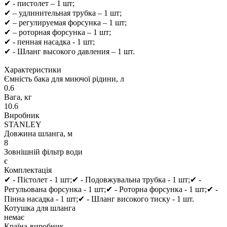
✔ - пистолет – 1 шт;
✔ – удлинительная трубка – 1 шт;
✔ – регулируемая форсунка – 1 шт;
✔ – роторная форсунка – 1 шт;
✔ - пенная насадка - 1 шт;
✔ - Шланг высокого давления – 1 шт.
Характеристики
Ємність бака для миючої рідини, л
0.6
Вага, кг
10.6
Виробник
STANLEY
Довжина шланга, м
8
Зовнішній фільтр води
є
Комплектація
✔ - Пістолет - 1 шт;✔ - Подовжувальна трубка - 1 шт;✔ -
Регульована форсунка - 1 шт;✔ - Роторна форсунка - 1 шт;✔ -
Пінна насадка - 1 шт;✔ - Шланг високого тиску - 1 шт.
Котушка для шланга
немає
Країна-виробник