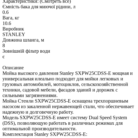
Характеристики:
(Смотреть все)
Ємність бака для миючої рідини, л
0.6
Вага, кг
10.6
Виробник
STANLEY
Довжина шланга, м
8
Зовнішній фільтр води
є
Описание
Мойка высокого давления Stanley SXPW25CDSS-E мощная и
универсальная илеально подходит для мойки легковых и
грузовых автомобилей, мотоциклов, сельскохозяйственной
техники, садовой мебели, фасадов зданий и дорожек с
сильными загрязнениями.
Мойка Стенли SXPW25CDSS-E оснащена трехпоршневым
насосом из закаленной нержавеющей стали, что обеспечивает
надежную и долговечную работу.
Модель SXPW25CDSS-E имеет систему Dual Speed ​​System
(DSS), позволяющую работать в различных режимах для
оптимальной производительности.
Комплектация Stanley SXPW25CDSS-E: