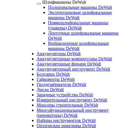
Шлифмашины DeWalt
Полировальные машины DeWalt
Эксцентриковые шлифовальные
машины DeWalt
Прямошлифовальные машины
(граверы) DeWalt
Ленточные шлифовальные машины
DeWalt
Вибрационные шлифовальные
машины DeWalt
Аккумуляторы DeWalt
Аккумуляторные компрессоры DeWalt
Аккумуляторные фонари DeWalt
Аккумуляторный инструмент DeWalt
Болгарки DeWalt
Гайковерты DeWalt
Гвоздезабиватели DeWalt
Дрели DeWalt
Зарядные устройства DeWalt
Измерительный инструмент DeWalt
Миксеры строительные DeWalt
Многофункциональный инструмент
(реноваторы) DeWalt
Наборы инструментов DeWalt
Оптические нивелиры DeWalt