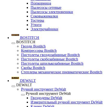
Попкорница
Пылесосы сетевые
Пылесосы электровеники
Соковыжималки
Тостеры
Утюги
Электрочайники
BOSTITCH
BOSTITCH
Гвозди Bostitch
Компрессоры Bostitch
Пистолеты гвоздозабивные Bostitch
Пистолеты скобозабивные Bostitch
Пистолеты шпилькозабивные Bostitch
Скобы Bostitch
Степлеры механические пневматические Bostitch
DEWALT
DEWALT
Ручной инструмент DeWalt
Ручной инструмент DeWalt
Гвоздодеры DeWalt
Измерительный ручной инструмент DeWalt
Ключи DeWalt