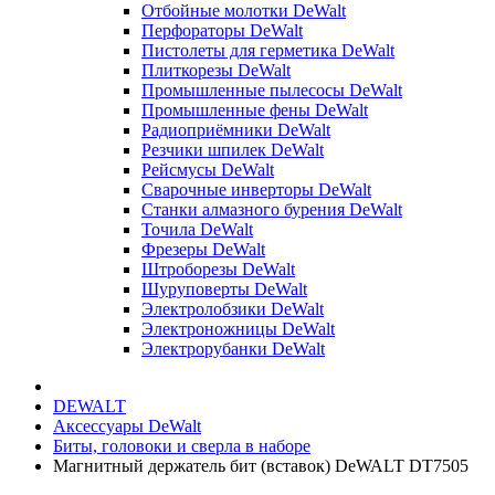
Отбойные молотки DeWalt
Перфораторы DeWalt
Пистолеты для герметика DeWalt
Плиткорезы DeWalt
Промышленные пылесосы DeWalt
Промышленные фены DeWalt
Радиоприёмники DeWalt
Резчики шпилек DeWalt
Рейсмусы DeWalt
Сварочные инверторы DeWalt
Станки алмазного бурения DeWalt
Точила DeWalt
Фрезеры DeWalt
Штроборезы DeWalt
Шуруповерты DeWalt
Электролобзики DeWalt
Электроножницы DeWalt
Электрорубанки DeWalt
DEWALT
Аксессуары DeWalt
Биты, головоки и сверла в наборе
Магнитный держатель бит (вставок) DeWALT DT7505