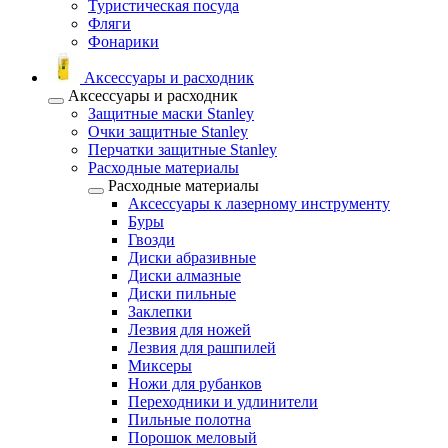
Туристическая посуда
Фляги
Фонарики
Аксессуары и расходник
Аксессуары и расходник
Защитные маски Stanley
Очки защитные Stanley
Перчатки защитные Stanley
Расходные материалы
Расходные материалы
Аксессуары к лазерному инструменту
Буры
Гвозди
Диски абразивные
Диски алмазные
Диски пильные
Заклепки
Лезвия для ножей
Лезвия для рашпилей
Миксеры
Ножи для рубанков
Переходники и удлинители
Пильные полотна
Порошок меловый