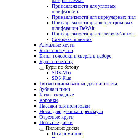
лазеров DeWalt
Принадлежности для угловых
шлифмашин
Принадлежности для циркулярных пил
Принадлежности для эксцентриковых
шлифмашин DeWalt
Принадлежности для электрорубанков
Саморезы в лентах
Алмазные круги
Биты поштучно
Биты, головоки и сверла в наборе
Буры по бетону
Буры по бетону
SDS-Max
SDS-Plus
Гвозди оцинкованные для пистолета
Зубила и пики
Козлы складные
Коронки
Насадки для полировки
Ножи для рубанка и рейсмуса
Отрезные круги
Пильные диски
Пильные диски
По алюминию