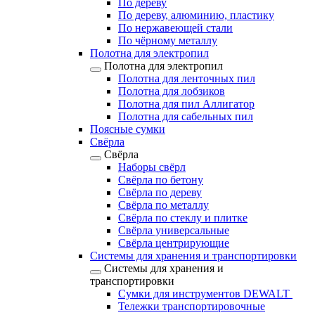
По дереву
По дереву, алюминию, пластику
По нержавеющей стали
По чёрному металлу
Полотна для электропил
Полотна для электропил
Полотна для ленточных пил
Полотна для лобзиков
Полотна для пил Аллигатор
Полотна для сабельных пил
Поясные сумки
Свёрла
Свёрла
Наборы свёрл
Свёрла по бетону
Свёрла по дереву
Свёрла по металлу
Свёрла по стеклу и плитке
Свёрла универсальные
Свёрла центрирующие
Системы для хранения и транспортировки
Системы для хранения и
транспортировки
Сумки для инструментов DEWALT
Тележки транспортировочные