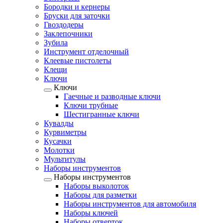
Бородки и кернеры
Бруски для заточки
Гвоздодеры
Заклепочники
Зубила
Инструмент отделочный
Клеевые пистолеты
Клещи
Ключи
Ключи
Гаечные и разводные ключи
Ключи трубные
Шестигранные ключи
Кувалды
Курвиметры
Кусачки
Молотки
Мультитулы
Наборы инструментов
Наборы инструментов
Наборы выколоток
Наборы для разметки
Наборы инструментов для автомобиля
Наборы ключей
Наборы отверток