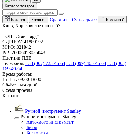
Каталог товаров
Сравнить
0
Закладки
0
Каталог
Кабинет
Корзина
0
Киев, Харьковское шоссе 53
ТОВ "Стан-Гард"
ЄДРПОУ: 41889192
МФО: 321842
Р/Р: 26006053025043
Платник ПДВ
Телефоны:
+38 (067) 723-46-64
+38 (099) 465-46-64
+38 (063)
169-46-64
Время работы:
Пн-Пт: 09:00-18:00
Сб-Вс: выходной
Схема проезда:
Каталог
Ручной инструмент Stanley
Ручной инструмент Stanley
Авто-мото инструмент
Биты
Болторезы