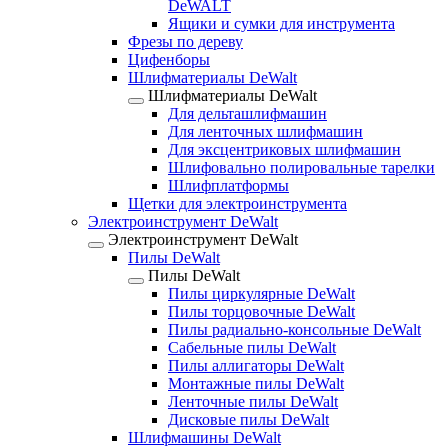
DeWALT
Ящики и сумки для инструмента
Фрезы по дереву
Цифенборы
Шлифматериалы DeWalt
Шлифматериалы DeWalt
Для дельташлифмашин
Для ленточных шлифмашин
Для эксцентриковых шлифмашин
Шлифовально полировальные тарелки
Шлифплатформы
Щетки для электроинструмента
Электроинструмент DeWalt
Электроинструмент DeWalt
Пилы DeWalt
Пилы DeWalt
Пилы циркулярные DeWalt
Пилы торцовочные DeWalt
Пилы радиально-консольные DeWalt
Сабельные пилы DeWalt
Пилы аллигаторы DeWalt
Монтажные пилы DeWalt
Ленточные пилы DeWalt
Дисковые пилы DeWalt
Шлифмашины DeWalt