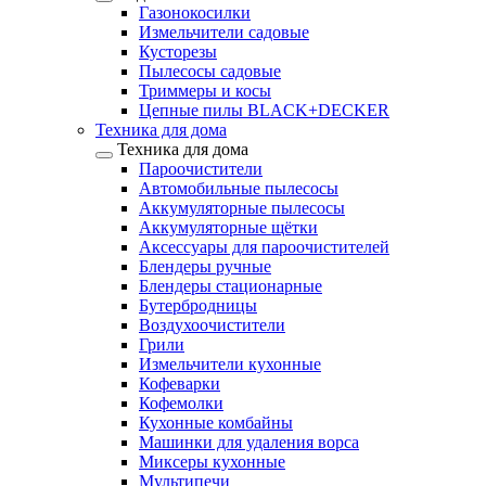
Газонокосилки
Измельчители садовые
Кусторезы
Пылесосы садовые
Триммеры и косы
Цепные пилы BLACK+DECKER
Техника для дома
Техника для дома
Пароочистители
Автомобильные пылесосы
Аккумуляторные пылесосы
Аккумуляторные щётки
Аксессуары для пароочистителей
Блендеры ручные
Блендеры стационарные
Бутербродницы
Воздухоочистители
Грили
Измельчители кухонные
Кофеварки
Кофемолки
Кухонные комбайны
Машинки для удаления ворса
Миксеры кухонные
Мультипечи