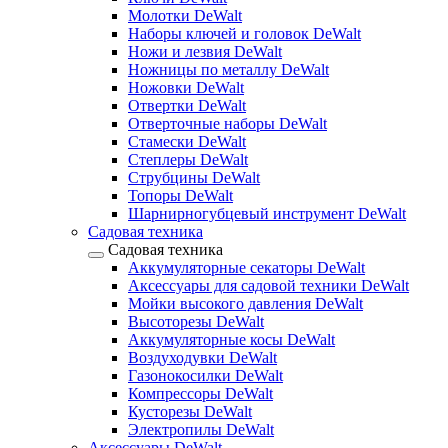
Молотки DeWalt
Наборы ключей и головок DeWalt
Ножи и лезвия DeWalt
Ножницы по металлу DeWalt
Ножовки DeWalt
Отвертки DeWalt
Отверточные наборы DeWalt
Стамески DeWalt
Степлеры DeWalt
Струбцины DeWalt
Топоры DeWalt
Шарнирногубцевый инструмент DeWalt
Садовая техника
Садовая техника
Аккумуляторные секаторы DeWalt
Аксессуары для садовой техники DeWalt
Мойки высокого давления DeWalt
Высоторезы DeWalt
Аккумуляторные косы DeWalt
Воздуходувки DeWalt
Газонокосилки DeWalt
Компрессоры DeWalt
Кусторезы DeWalt
Электропилы DeWalt
Аксессуары DeWalt