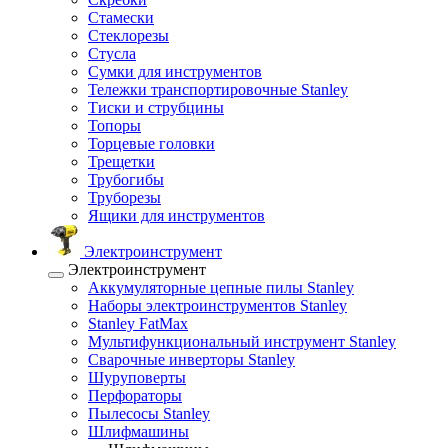
Стамески
Стеклорезы
Стусла
Сумки для инструментов
Тележки транспортировочные Stanley
Тиски и струбцины
Топоры
Торцевые головки
Трещетки
Трубогибы
Труборезы
Ящики для инструментов
Электроинструмент
Электроинструмент
Аккумуляторные цепные пилы Stanley
Наборы электроинструментов Stanley
Stanley FatMax
Мультифункциональный инструмент Stanley
Сварочные инверторы Stanley
Шуруповерты
Перфораторы
Пылесосы Stanley
Шлифмашины