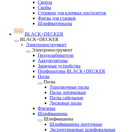
Сверла
Скобы
Стержни для клеевых пистолетов
Фрезы для станков
Шлифматериалы
BLACK+DECKER
BLACK+DECKER
Электроинструмент
Электроинструмент
Гвоздозабиватели
Аккумуляторы
Зарядные устройства
Перфораторы BLACK+DECKER
Пилы
Пилы
Торцовочные пилы
Пилы лобзиковые
Пилы сабельные
Дисковые пилы
Фрезеры
Шлифмашины
Шлифмашины
Шлифмашины ленточные
Эксцентриковые шлифовальные