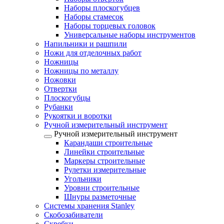
Наборы плоскогубцев
Наборы стамесок
Наборы торцевых головок
Универсальные наборы инструментов
Напильники и рашпили
Ножи для отделочных работ
Ножницы
Ножницы по металлу
Ножовки
Отвертки
Плоскогубцы
Рубанки
Рукоятки и воротки
Ручной измерительный инструмент
Ручной измерительный инструмент
Карандаши строительные
Линейки строительные
Маркеры строительные
Рулетки измерительные
Угольники
Уровни строительные
Шнуры разметочные
Системы хранения Stanley
Скобозабиватели
Скребки