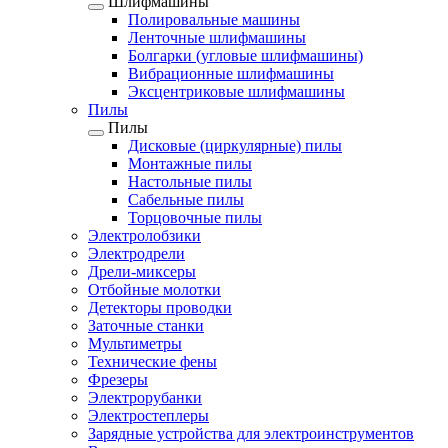
Шлифмашины
Полировальные машины
Ленточные шлифмашины
Болгарки (угловые шлифмашины)
Вибрационные шлифмашины
Эксцентриковые шлифмашины
Пилы
Пилы
Дисковые (циркулярные) пилы
Монтажные пилы
Настольные пилы
Сабельные пилы
Торцовочные пилы
Электролобзики
Электродрели
Дрели-миксеры
Отбойные молотки
Детекторы проводки
Заточные станки
Мультиметры
Технические фены
Фрезеры
Электрорубанки
Электростеплеры
Зарядные устройства для электроинструментов