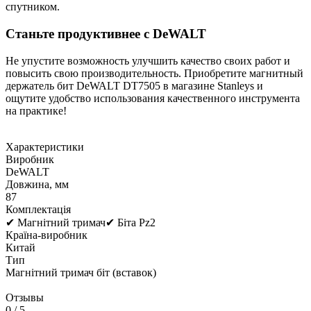
спутником.
Станьте продуктивнее с DeWALT
Не упустите возможность улучшить качество своих работ и
повысить свою производительность. Приобретите магнитный
держатель бит DeWALT DT7505 в магазине Stanleys и
ощутите удобство использования качественного инструмента
на практике!
Характеристики
Виробник
DeWALT
Довжина, мм
87
Комплектація
✔ Магнітний тримач✔ Біта Pz2
Країна-виробник
Китай
Тип
Магнітний тримач біт (вставок)
Отзывы
0
/ 5