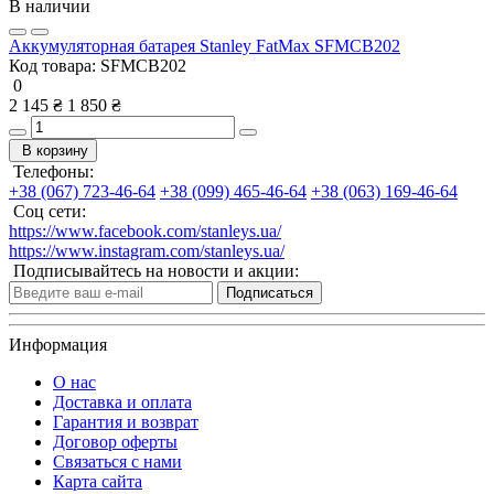
В наличии
Аккумуляторная батарея Stanley FatMax SFMCB202
Код товара:
SFMCB202
0
2 145 ₴
1 850 ₴
В корзину
Телефоны:
+38 (067) 723-46-64
+38 (099) 465-46-64
+38 (063) 169-46-64
Соц сети:
https://www.facebook.com/stanleys.ua/
https://www.instagram.com/stanleys.ua/
Подписывайтесь на новости и акции:
Подписаться
Информация
О нас
Доставка и оплата
Гарантия и возврат
Договор оферты
Связаться с нами
Карта сайта