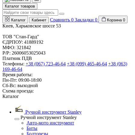
Каталог товаров
Сравнить
0
Закладки
0
Каталог
Кабинет
Корзина
0
Киев, Харьковское шоссе 53
ТОВ "Стан-Гард"
ЄДРПОУ: 41889192
МФО: 321842
Р/Р: 26006053025043
Платник ПДВ
Телефоны:
+38 (067) 723-46-64
+38 (099) 465-46-64
+38 (063)
169-46-64
Время работы:
Пн-Пт: 09:00-18:00
Сб-Вс: выходной
Схема проезда:
Каталог
Ручной инструмент Stanley
Ручной инструмент Stanley
Авто-мото инструмент
Биты
Болторезы