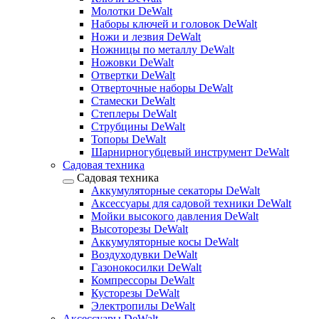
Молотки DeWalt
Наборы ключей и головок DeWalt
Ножи и лезвия DeWalt
Ножницы по металлу DeWalt
Ножовки DeWalt
Отвертки DeWalt
Отверточные наборы DeWalt
Стамески DeWalt
Степлеры DeWalt
Струбцины DeWalt
Топоры DeWalt
Шарнирногубцевый инструмент DeWalt
Садовая техника
Садовая техника
Аккумуляторные секаторы DeWalt
Аксессуары для садовой техники DeWalt
Мойки высокого давления DeWalt
Высоторезы DeWalt
Аккумуляторные косы DeWalt
Воздуходувки DeWalt
Газонокосилки DeWalt
Компрессоры DeWalt
Кусторезы DeWalt
Электропилы DeWalt
Аксессуары DeWalt