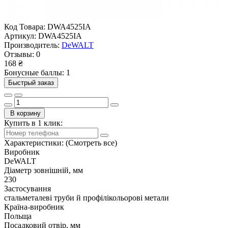
Код Товара:
DWA4525IA
Артикул:
DWA4525IA
Производитель:
DeWALT
Отзывы:
0
168 ₴
Бонусные баллы: 1
Быстрый заказ
В корзину
Купить в 1 клик:
Характеристики:
(Смотреть все)
Виробник
DeWALT
Діаметр зовнішній, мм
230
Застосування
стальметалеві труби й профілікольорові метали
Країна-виробник
Польща
Посадковий отвір, мм