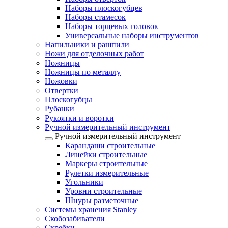
Наборы плоскогубцев
Наборы стамесок
Наборы торцевых головок
Универсальные наборы инструментов
Напильники и рашпили
Ножи для отделочных работ
Ножницы
Ножницы по металлу
Ножовки
Отвертки
Плоскогубцы
Рубанки
Рукоятки и воротки
Ручной измерительный инструмент
Ручной измерительный инструмент
Карандаши строительные
Линейки строительные
Маркеры строительные
Рулетки измерительные
Угольники
Уровни строительные
Шнуры разметочные
Системы хранения Stanley
Скобозабиватели
Скребки