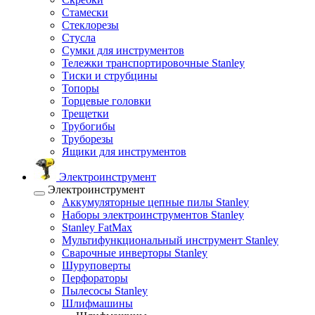
Стамески
Стеклорезы
Стусла
Сумки для инструментов
Тележки транспортировочные Stanley
Тиски и струбцины
Топоры
Торцевые головки
Трещетки
Трубогибы
Труборезы
Ящики для инструментов
Электроинструмент
Электроинструмент
Аккумуляторные цепные пилы Stanley
Наборы электроинструментов Stanley
Stanley FatMax
Мультифункциональный инструмент Stanley
Сварочные инверторы Stanley
Шуруповерты
Перфораторы
Пылесосы Stanley
Шлифмашины