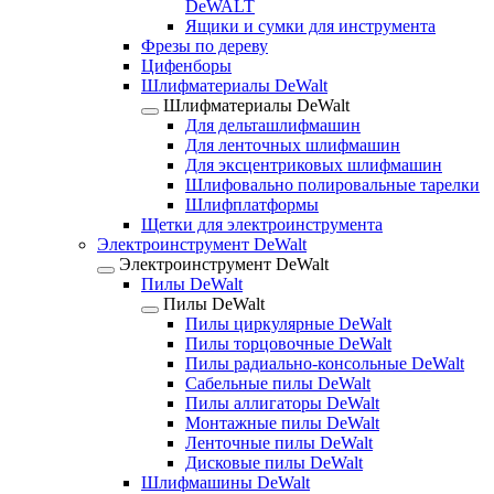
DeWALT
Ящики и сумки для инструмента
Фрезы по дереву
Цифенборы
Шлифматериалы DeWalt
Шлифматериалы DeWalt
Для дельташлифмашин
Для ленточных шлифмашин
Для эксцентриковых шлифмашин
Шлифовально полировальные тарелки
Шлифплатформы
Щетки для электроинструмента
Электроинструмент DeWalt
Электроинструмент DeWalt
Пилы DeWalt
Пилы DeWalt
Пилы циркулярные DeWalt
Пилы торцовочные DeWalt
Пилы радиально-консольные DeWalt
Сабельные пилы DeWalt
Пилы аллигаторы DeWalt
Монтажные пилы DeWalt
Ленточные пилы DeWalt
Дисковые пилы DeWalt
Шлифмашины DeWalt