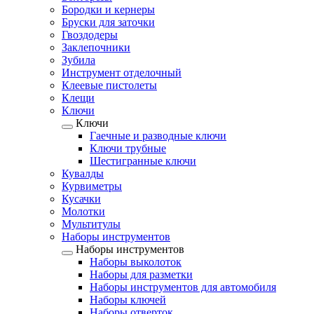
Бородки и кернеры
Бруски для заточки
Гвоздодеры
Заклепочники
Зубила
Инструмент отделочный
Клеевые пистолеты
Клещи
Ключи
Ключи
Гаечные и разводные ключи
Ключи трубные
Шестигранные ключи
Кувалды
Курвиметры
Кусачки
Молотки
Мультитулы
Наборы инструментов
Наборы инструментов
Наборы выколоток
Наборы для разметки
Наборы инструментов для автомобиля
Наборы ключей
Наборы отверток