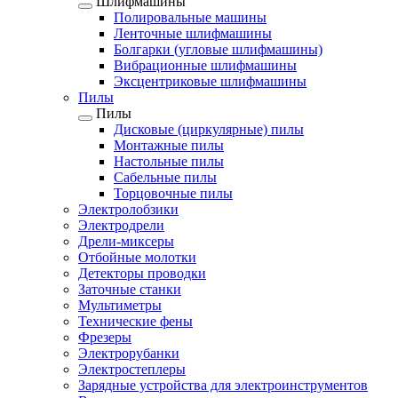
Шлифмашины
Полировальные машины
Ленточные шлифмашины
Болгарки (угловые шлифмашины)
Вибрационные шлифмашины
Эксцентриковые шлифмашины
Пилы
Пилы
Дисковые (циркулярные) пилы
Монтажные пилы
Настольные пилы
Сабельные пилы
Торцовочные пилы
Электролобзики
Электродрели
Дрели-миксеры
Отбойные молотки
Детекторы проводки
Заточные станки
Мультиметры
Технические фены
Фрезеры
Электрорубанки
Электростеплеры
Зарядные устройства для электроинструментов