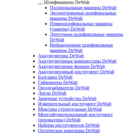
Шлифмашины DeWalt
Полировальные машины DeWalt
Эксцентриковые шлифовальные
машины DeWalt
Прямошлифовальные машины
(граверы) DeWalt
Ленточные шлифовальные машины
DeWalt
Вибрационные шлифовальные
машины DeWalt
Аккумуляторы DeWalt
Аккумуляторные компрессоры DeWalt
Аккумуляторные фонари DeWalt
Аккумуляторный инструмент DeWalt
Болгарки DeWalt
Гайковерты DeWalt
Гвоздезабиватели DeWalt
Дрели DeWalt
Зарядные устройства DeWalt
Измерительный инструмент DeWalt
Миксеры строительные DeWalt
Многофункциональный инструмент
(реноваторы) DeWalt
Наборы инструментов DeWalt
Оптические нивелиры DeWalt