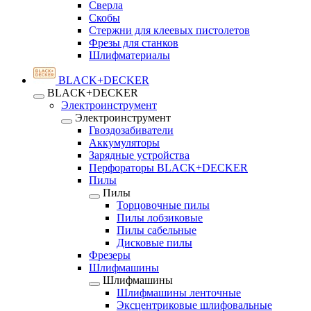
Сверла
Скобы
Стержни для клеевых пистолетов
Фрезы для станков
Шлифматериалы
BLACK+DECKER
BLACK+DECKER
Электроинструмент
Электроинструмент
Гвоздозабиватели
Аккумуляторы
Зарядные устройства
Перфораторы BLACK+DECKER
Пилы
Пилы
Торцовочные пилы
Пилы лобзиковые
Пилы сабельные
Дисковые пилы
Фрезеры
Шлифмашины
Шлифмашины
Шлифмашины ленточные
Эксцентриковые шлифовальные