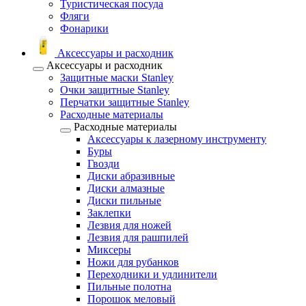
Туристическая посуда
Фляги
Фонарики
Аксессуары и расходник
Аксессуары и расходник
Защитные маски Stanley
Очки защитные Stanley
Перчатки защитные Stanley
Расходные материалы
Расходные материалы
Аксессуары к лазерному инструменту
Буры
Гвозди
Диски абразивные
Диски алмазные
Диски пильные
Заклепки
Лезвия для ножей
Лезвия для рашпилей
Миксеры
Ножи для рубанков
Переходники и удлинители
Пильные полотна
Порошок меловый