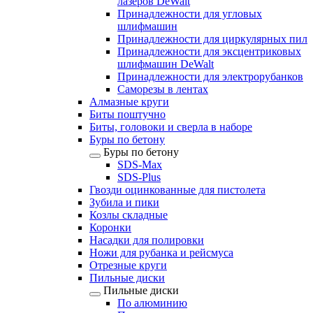
лазеров DeWalt
Принадлежности для угловых
шлифмашин
Принадлежности для циркулярных пил
Принадлежности для эксцентриковых
шлифмашин DeWalt
Принадлежности для электрорубанков
Саморезы в лентах
Алмазные круги
Биты поштучно
Биты, головоки и сверла в наборе
Буры по бетону
Буры по бетону
SDS-Max
SDS-Plus
Гвозди оцинкованные для пистолета
Зубила и пики
Козлы складные
Коронки
Насадки для полировки
Ножи для рубанка и рейсмуса
Отрезные круги
Пильные диски
Пильные диски
По алюминию