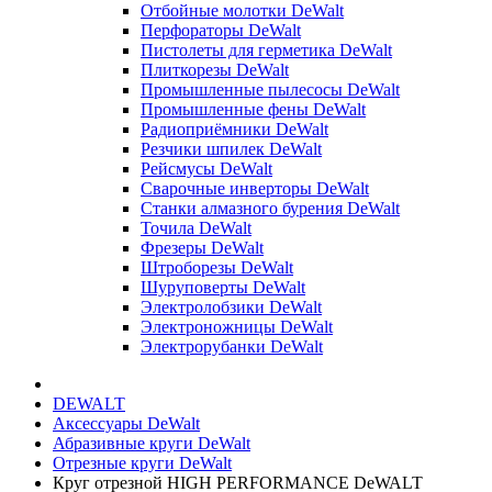
Отбойные молотки DeWalt
Перфораторы DeWalt
Пистолеты для герметика DeWalt
Плиткорезы DeWalt
Промышленные пылесосы DeWalt
Промышленные фены DeWalt
Радиоприёмники DeWalt
Резчики шпилек DeWalt
Рейсмусы DeWalt
Сварочные инверторы DeWalt
Станки алмазного бурения DeWalt
Точила DeWalt
Фрезеры DeWalt
Штроборезы DeWalt
Шуруповерты DeWalt
Электролобзики DeWalt
Электроножницы DeWalt
Электрорубанки DeWalt
DEWALT
Аксессуары DeWalt
Абразивные круги DeWalt
Отрезные круги DeWalt
Круг отрезной HIGH PERFORMANCE DeWALT