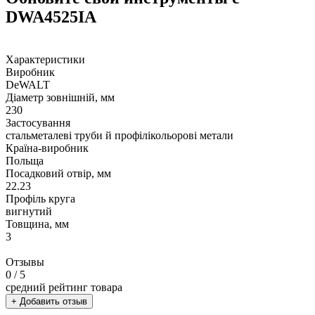
DWA4525IA
Характеристики
Виробник
DeWALT
Діаметр зовнішній, мм
230
Застосування
стальметалеві труби й профілікольорові метали
Країна-виробник
Польща
Посадковий отвір, мм
22.23
Профіль круга
вигнутий
Товщина, мм
3
Отзывы
0
/ 5
средний рейтинг товара
+ Добавить отзыв