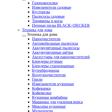
Газонокосилки
Измельчители садовые
Кусторезы
Пылесосы садовые
Триммеры и косы
Цепные пилы BLACK+DECKER
Техника для дома
Техника для дома
Пароочистители
Автомобильные пылесосы
Аккумуляторные пылесосы
Аккумуляторные щётки
Аксессуары для пароочистителей
Блендеры ручные
Блендеры стационарные
Бутербродницы
Воздухоочистители
Грили
Измельчители кухонные
Кофеварки
Кофемолки
Кухонные комбайны
Машинки для удаления ворса
Миксеры кухонные
Мультипечи