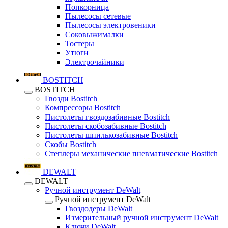
Попкорница
Пылесосы сетевые
Пылесосы электровеники
Соковыжималки
Тостеры
Утюги
Электрочайники
BOSTITCH
BOSTITCH
Гвозди Bostitch
Компрессоры Bostitch
Пистолеты гвоздозабивные Bostitch
Пистолеты скобозабивные Bostitch
Пистолеты шпилькозабивные Bostitch
Скобы Bostitch
Степлеры механические пневматические Bostitch
DEWALT
DEWALT
Ручной инструмент DeWalt
Ручной инструмент DeWalt
Гвоздодеры DeWalt
Измерительный ручной инструмент DeWalt
Ключи DeWalt