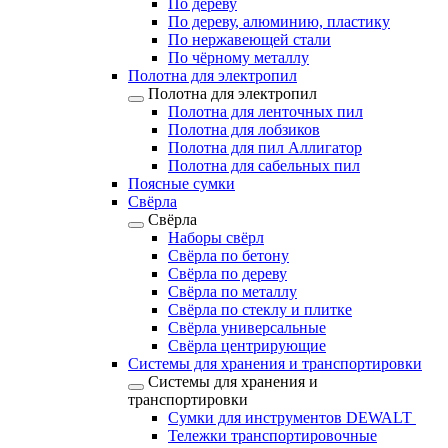
По дереву
По дереву, алюминию, пластику
По нержавеющей стали
По чёрному металлу
Полотна для электропил
Полотна для электропил
Полотна для ленточных пил
Полотна для лобзиков
Полотна для пил Аллигатор
Полотна для сабельных пил
Поясные сумки
Свёрла
Свёрла
Наборы свёрл
Свёрла по бетону
Свёрла по дереву
Свёрла по металлу
Свёрла по стеклу и плитке
Свёрла универсальные
Свёрла центрирующие
Системы для хранения и транспортировки
Системы для хранения и
транспортировки
Сумки для инструментов DEWALT
Тележки транспортировочные