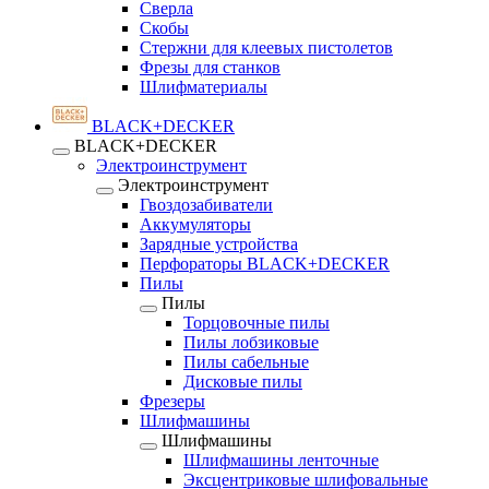
Сверла
Скобы
Стержни для клеевых пистолетов
Фрезы для станков
Шлифматериалы
BLACK+DECKER
BLACK+DECKER
Электроинструмент
Электроинструмент
Гвоздозабиватели
Аккумуляторы
Зарядные устройства
Перфораторы BLACK+DECKER
Пилы
Пилы
Торцовочные пилы
Пилы лобзиковые
Пилы сабельные
Дисковые пилы
Фрезеры
Шлифмашины
Шлифмашины
Шлифмашины ленточные
Эксцентриковые шлифовальные