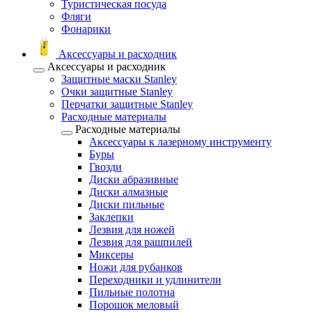
Туристическая посуда
Фляги
Фонарики
Аксессуары и расходник
Аксессуары и расходник
Защитные маски Stanley
Очки защитные Stanley
Перчатки защитные Stanley
Расходные материалы
Расходные материалы
Аксессуары к лазерному инструменту
Буры
Гвозди
Диски абразивные
Диски алмазные
Диски пильные
Заклепки
Лезвия для ножей
Лезвия для рашпилей
Миксеры
Ножи для рубанков
Переходники и удлинители
Пильные полотна
Порошок меловый