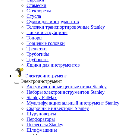
Стамески
Стеклорезы
Стусла
Сумки для инструментов
Тележки транспортировочные Stanley
Тиски и струбцины
Топоры
Торцевые головки
Трещетки
Трубогибы
Труборезы
Ящики для инструментов
Электроинструмент
Электроинструмент
Аккумуляторные цепные пилы Stanley
Наборы электроинструментов Stanley
Stanley FatMax
Мультифункциональный инструмент Stanley
Сварочные инверторы Stanley
Шуруповерты
Перфораторы
Пылесосы Stanley
Шлифмашины