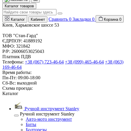
Каталог товаров
Сравнить
0
Закладки
0
Каталог
Кабинет
Корзина
0
Киев, Харьковское шоссе 53
ТОВ "Стан-Гард"
ЄДРПОУ: 41889192
МФО: 321842
Р/Р: 26006053025043
Платник ПДВ
Телефоны:
+38 (067) 723-46-64
+38 (099) 465-46-64
+38 (063)
169-46-64
Время работы:
Пн-Пт: 09:00-18:00
Сб-Вс: выходной
Схема проезда:
Каталог
Ручной инструмент Stanley
Ручной инструмент Stanley
Авто-мото инструмент
Биты
Болторезы