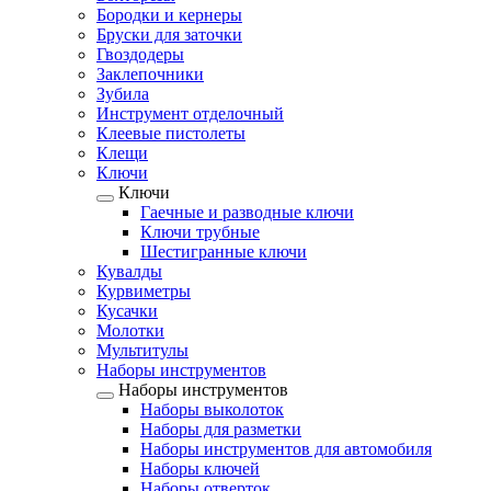
Бородки и кернеры
Бруски для заточки
Гвоздодеры
Заклепочники
Зубила
Инструмент отделочный
Клеевые пистолеты
Клещи
Ключи
Ключи
Гаечные и разводные ключи
Ключи трубные
Шестигранные ключи
Кувалды
Курвиметры
Кусачки
Молотки
Мультитулы
Наборы инструментов
Наборы инструментов
Наборы выколоток
Наборы для разметки
Наборы инструментов для автомобиля
Наборы ключей
Наборы отверток