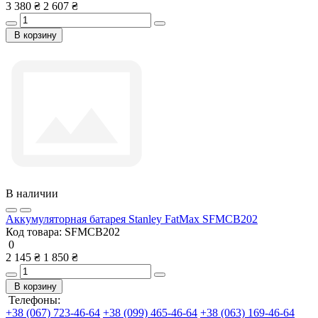
3 380 ₴
2 607 ₴
В корзину
В наличии
Аккумуляторная батарея Stanley FatMax SFMCB202
Код товара:
SFMCB202
0
2 145 ₴
1 850 ₴
В корзину
Телефоны:
+38 (067) 723-46-64
+38 (099) 465-46-64
+38 (063) 169-46-64