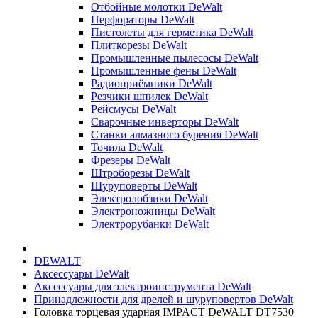
Отбойные молотки DeWalt
Перфораторы DeWalt
Пистолеты для герметика DeWalt
Плиткорезы DeWalt
Промышленные пылесосы DeWalt
Промышленные фены DeWalt
Радиоприёмники DeWalt
Резчики шпилек DeWalt
Рейсмусы DeWalt
Сварочные инверторы DeWalt
Станки алмазного бурения DeWalt
Точила DeWalt
Фрезеры DeWalt
Штроборезы DeWalt
Шуруповерты DeWalt
Электролобзики DeWalt
Электроножницы DeWalt
Электрорубанки DeWalt
DEWALT
Аксессуары DeWalt
Аксессуары для электроинструмента DeWalt
Принадлежности для дрелей и шуруповертов DeWalt
Головка торцевая ударная IMPACT DeWALT DT7530