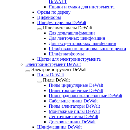
DeWALT
Ящики и сумки для инструмента
Фрезы по дереву
Цифенборы
Шлифматериалы DeWalt
Шлифматериалы DeWalt
Для дельташлифмашин
Для ленточных шлифмашин
Для эксцентриковых шлифмашин
Шлифовально полировальные тарелки
Шлифплатформы
Щетки для электроинструмента
Электроинструмент DeWalt
Электроинструмент DeWalt
Пилы DeWalt
Пилы DeWalt
Пилы циркулярные DeWalt
Пилы торцовочные DeWalt
Пилы радиально-консольные DeWalt
Сабельные пилы DeWalt
Пилы аллигаторы DeWalt
Монтажные пилы DeWalt
Ленточные пилы DeWalt
Дисковые пилы DeWalt
Шлифмашины DeWalt