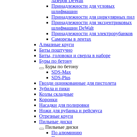
лазеров DeWalt
Принадлежности для угловых
шлифмашин
Принадлежности для циркулярных пил
Принадлежности для эксцентриковых
шлифмашин DeWalt
Принадлежности для электрорубанков
Саморезы в лентах
Алмазные круги
Биты поштучно
Биты, головоки и сверла в наборе
Буры по бетону
Буры по бетону
SDS-Max
SDS-Plus
Гвозди оцинкованные для пистолета
Зубила и пики
Козлы складные
Коронки
Насадки для полировки
Ножи для рубанка и рейсмуса
Отрезные круги
Пильные диски
Пильные диски
По алюминию