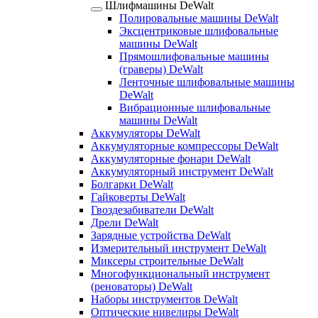
Шлифмашины DeWalt
Полировальные машины DeWalt
Эксцентриковые шлифовальные
машины DeWalt
Прямошлифовальные машины
(граверы) DeWalt
Ленточные шлифовальные машины
DeWalt
Вибрационные шлифовальные
машины DeWalt
Аккумуляторы DeWalt
Аккумуляторные компрессоры DeWalt
Аккумуляторные фонари DeWalt
Аккумуляторный инструмент DeWalt
Болгарки DeWalt
Гайковерты DeWalt
Гвоздезабиватели DeWalt
Дрели DeWalt
Зарядные устройства DeWalt
Измерительный инструмент DeWalt
Миксеры строительные DeWalt
Многофункциональный инструмент
(реноваторы) DeWalt
Наборы инструментов DeWalt
Оптические нивелиры DeWalt