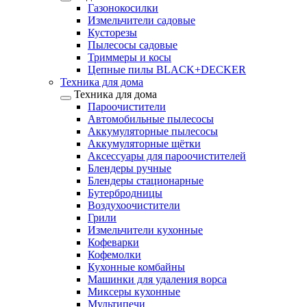
Газонокосилки
Измельчители садовые
Кусторезы
Пылесосы садовые
Триммеры и косы
Цепные пилы BLACK+DECKER
Техника для дома
Техника для дома
Пароочистители
Автомобильные пылесосы
Аккумуляторные пылесосы
Аккумуляторные щётки
Аксессуары для пароочистителей
Блендеры ручные
Блендеры стационарные
Бутербродницы
Воздухоочистители
Грили
Измельчители кухонные
Кофеварки
Кофемолки
Кухонные комбайны
Машинки для удаления ворса
Миксеры кухонные
Мультипечи