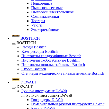
Попкорница
Пылесосы сетевые
Пылесосы электровеники
Соковыжималки
Тостеры
Утюги
Электрочайники
BOSTITCH
BOSTITCH
Гвозди Bostitch
Компрессоры Bostitch
Пистолеты гвоздозабивные Bostitch
Пистолеты скобозабивные Bostitch
Пистолеты шпилькозабивные Bostitch
Скобы Bostitch
Степлеры механические пневматические Bostitch
DEWALT
DEWALT
Ручной инструмент DeWalt
Ручной инструмент DeWalt
Гвоздодеры DeWalt
Измерительный ручной инструмент DeWalt
Ключи DeWalt