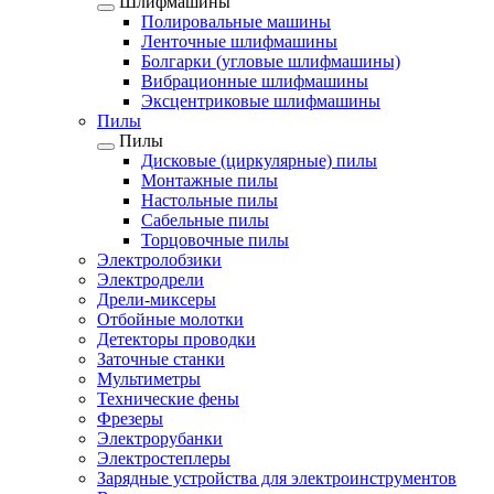
Шлифмашины
Полировальные машины
Ленточные шлифмашины
Болгарки (угловые шлифмашины)
Вибрационные шлифмашины
Эксцентриковые шлифмашины
Пилы
Пилы
Дисковые (циркулярные) пилы
Монтажные пилы
Настольные пилы
Сабельные пилы
Торцовочные пилы
Электролобзики
Электродрели
Дрели-миксеры
Отбойные молотки
Детекторы проводки
Заточные станки
Мультиметры
Технические фены
Фрезеры
Электрорубанки
Электростеплеры
Зарядные устройства для электроинструментов