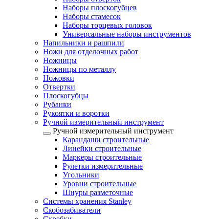
Наборы плоскогубцев
Наборы стамесок
Наборы торцевых головок
Универсальные наборы инструментов
Напильники и рашпили
Ножи для отделочных работ
Ножницы
Ножницы по металлу
Ножовки
Отвертки
Плоскогубцы
Рубанки
Рукоятки и воротки
Ручной измерительный инструмент
Ручной измерительный инструмент
Карандаши строительные
Линейки строительные
Маркеры строительные
Рулетки измерительные
Угольники
Уровни строительные
Шнуры разметочные
Системы хранения Stanley
Скобозабиватели
Скребки