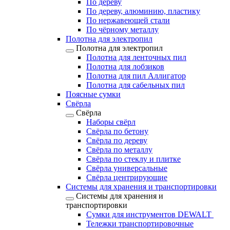
По дереву
По дереву, алюминию, пластику
По нержавеющей стали
По чёрному металлу
Полотна для электропил
Полотна для электропил
Полотна для ленточных пил
Полотна для лобзиков
Полотна для пил Аллигатор
Полотна для сабельных пил
Поясные сумки
Свёрла
Свёрла
Наборы свёрл
Свёрла по бетону
Свёрла по дереву
Свёрла по металлу
Свёрла по стеклу и плитке
Свёрла универсальные
Свёрла центрирующие
Системы для хранения и транспортировки
Системы для хранения и
транспортировки
Сумки для инструментов DEWALT
Тележки транспортировочные