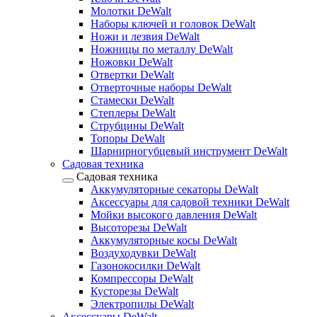
Молотки DeWalt
Наборы ключей и головок DeWalt
Ножи и лезвия DeWalt
Ножницы по металлу DeWalt
Ножовки DeWalt
Отвертки DeWalt
Отверточные наборы DeWalt
Стамески DeWalt
Степлеры DeWalt
Струбцины DeWalt
Топоры DeWalt
Шарнирногубцевый инструмент DeWalt
Садовая техника
Садовая техника
Аккумуляторные секаторы DeWalt
Аксессуары для садовой техники DeWalt
Мойки высокого давления DeWalt
Высоторезы DeWalt
Аккумуляторные косы DeWalt
Воздуходувки DeWalt
Газонокосилки DeWalt
Компрессоры DeWalt
Кусторезы DeWalt
Электропилы DeWalt
Аксессуары DeWalt