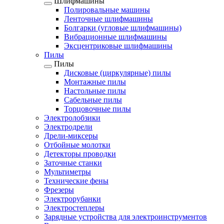
Шлифмашины
Полировальные машины
Ленточные шлифмашины
Болгарки (угловые шлифмашины)
Вибрационные шлифмашины
Эксцентриковые шлифмашины
Пилы
Пилы
Дисковые (циркулярные) пилы
Монтажные пилы
Настольные пилы
Сабельные пилы
Торцовочные пилы
Электролобзики
Электродрели
Дрели-миксеры
Отбойные молотки
Детекторы проводки
Заточные станки
Мультиметры
Технические фены
Фрезеры
Электрорубанки
Электростеплеры
Зарядные устройства для электроинструментов