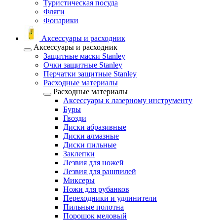
Туристическая посуда
Фляги
Фонарики
Аксессуары и расходник
Аксессуары и расходник
Защитные маски Stanley
Очки защитные Stanley
Перчатки защитные Stanley
Расходные материалы
Расходные материалы
Аксессуары к лазерному инструменту
Буры
Гвозди
Диски абразивные
Диски алмазные
Диски пильные
Заклепки
Лезвия для ножей
Лезвия для рашпилей
Миксеры
Ножи для рубанков
Переходники и удлинители
Пильные полотна
Порошок меловый