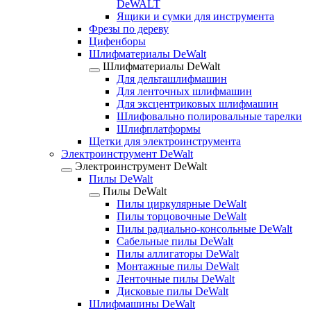
DeWALT
Ящики и сумки для инструмента
Фрезы по дереву
Цифенборы
Шлифматериалы DeWalt
Шлифматериалы DeWalt
Для дельташлифмашин
Для ленточных шлифмашин
Для эксцентриковых шлифмашин
Шлифовально полировальные тарелки
Шлифплатформы
Щетки для электроинструмента
Электроинструмент DeWalt
Электроинструмент DeWalt
Пилы DeWalt
Пилы DeWalt
Пилы циркулярные DeWalt
Пилы торцовочные DeWalt
Пилы радиально-консольные DeWalt
Сабельные пилы DeWalt
Пилы аллигаторы DeWalt
Монтажные пилы DeWalt
Ленточные пилы DeWalt
Дисковые пилы DeWalt
Шлифмашины DeWalt