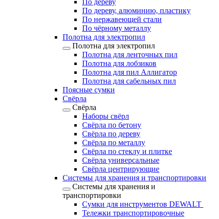
По дереву
По дереву, алюминию, пластику
По нержавеющей стали
По чёрному металлу
Полотна для электропил
Полотна для электропил
Полотна для ленточных пил
Полотна для лобзиков
Полотна для пил Аллигатор
Полотна для сабельных пил
Поясные сумки
Свёрла
Свёрла
Наборы свёрл
Свёрла по бетону
Свёрла по дереву
Свёрла по металлу
Свёрла по стеклу и плитке
Свёрла универсальные
Свёрла центрирующие
Системы для хранения и транспортировки
Системы для хранения и
транспортировки
Сумки для инструментов DEWALT
Тележки транспортировочные