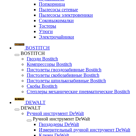
Попкорница
Пылесосы сетевые
Пылесосы электровеники
Соковыжималки
Тостеры
Утюги
Электрочайники
BOSTITCH
BOSTITCH
Гвозди Bostitch
Компрессоры Bostitch
Пистолеты гвоздозабивные Bostitch
Пистолеты скобозабивные Bostitch
Пистолеты шпилькозабивные Bostitch
Скобы Bostitch
Степлеры механические пневматические Bostitch
DEWALT
DEWALT
Ручной инструмент DeWalt
Ручной инструмент DeWalt
Гвоздодеры DeWalt
Измерительный ручной инструмент DeWalt
Ключи DeWalt