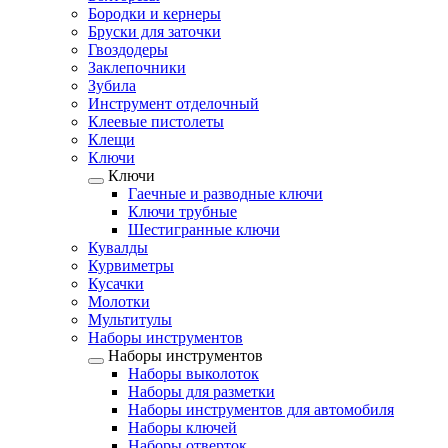
Бородки и кернеры
Бруски для заточки
Гвоздодеры
Заклепочники
Зубила
Инструмент отделочный
Клеевые пистолеты
Клещи
Ключи
Ключи
Гаечные и разводные ключи
Ключи трубные
Шестигранные ключи
Кувалды
Курвиметры
Кусачки
Молотки
Мультитулы
Наборы инструментов
Наборы инструментов
Наборы выколоток
Наборы для разметки
Наборы инструментов для автомобиля
Наборы ключей
Наборы отверток