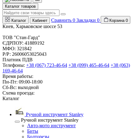
Каталог товаров
Сравнить
0
Закладки
0
Каталог
Кабинет
Корзина
0
Киев, Харьковское шоссе 53
ТОВ "Стан-Гард"
ЄДРПОУ: 41889192
МФО: 321842
Р/Р: 26006053025043
Платник ПДВ
Телефоны:
+38 (067) 723-46-64
+38 (099) 465-46-64
+38 (063)
169-46-64
Время работы:
Пн-Пт: 09:00-18:00
Сб-Вс: выходной
Схема проезда:
Каталог
Ручной инструмент Stanley
Ручной инструмент Stanley
Авто-мото инструмент
Биты
Болторезы