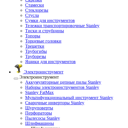
Стамески
Стеклорезы
Стусла
Сумки для инструментов
Тележки транспортировочные Stanley
Тиски и струбцины
Топоры
Торцевые головки
Трещетки
Трубогибы
Труборезы
Ящики для инструментов
Электроинструмент
Электроинструмент
Аккумуляторные цепные пилы Stanley
Наборы электроинструментов Stanley
Stanley FatMax
Мультифункциональный инструмент Stanley
Сварочные инверторы Stanley
Шуруповерты
Перфораторы
Пылесосы Stanley
Шлифмашины