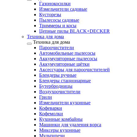
Газонокосилки
Измельчители садовые
Кусторезы
Пылесосы садовые
Триммеры и косы
Цепные пилы BLACK+DECKER
Техника для дома
Техника для дома
Пароочистители
Автомобильные пылесосы
Аккумуляторные пылесосы
Аккумуляторные щётки
Аксессуары для пароочистителей
Блендеры ручные
Блендеры стационарные
Бутербродницы
Воздухоочистители
Грили
Измельчители кухонные
Кофеварки
Кофемолки
Кухонные комбайны
Машинки для удаления ворса
Миксеры кухонные
Мультипечи