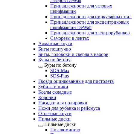
лазеров DeWalt
Принадлежности для угловых
шлифмашин
Принадлежности для циркулярных пил
Принадлежности для эксцентриковых
шлифмашин DeWalt
Принадлежности для электрорубанков
Саморезы в лентах
Алмазные круги
Биты поштучно
Биты, головоки и сверла в наборе
Буры по бетону
Буры по бетону
SDS-Max
SDS-Plus
Гвозди оцинкованные для пистолета
Зубила и пики
Козлы складные
Коронки
Насадки для полировки
Ножи для рубанка и рейсмуса
Отрезные круги
Пильные диски
Пильные диски
По алюминию