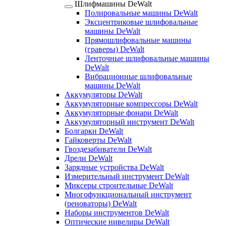
Шлифмашины DeWalt
Полировальные машины DeWalt
Эксцентриковые шлифовальные
машины DeWalt
Прямошлифовальные машины
(граверы) DeWalt
Ленточные шлифовальные машины
DeWalt
Вибрационные шлифовальные
машины DeWalt
Аккумуляторы DeWalt
Аккумуляторные компрессоры DeWalt
Аккумуляторные фонари DeWalt
Аккумуляторный инструмент DeWalt
Болгарки DeWalt
Гайковерты DeWalt
Гвоздезабиватели DeWalt
Дрели DeWalt
Зарядные устройства DeWalt
Измерительный инструмент DeWalt
Миксеры строительные DeWalt
Многофункциональный инструмент
(реноваторы) DeWalt
Наборы инструментов DeWalt
Оптические нивелиры DeWalt