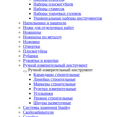
Наборы плоскогубцев
Наборы стамесок
Наборы торцевых головок
Универсальные наборы инструментов
Напильники и рашпили
Ножи для отделочных работ
Ножницы
Ножницы по металлу
Ножовки
Отвертки
Плоскогубцы
Рубанки
Рукоятки и воротки
Ручной измерительный инструмент
Ручной измерительный инструмент
Карандаши строительные
Линейки строительные
Маркеры строительные
Рулетки измерительные
Угольники
Уровни строительные
Шнуры разметочные
Системы хранения Stanley
Скобозабиватели
Скребки