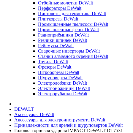
Отбойные молотки DeWalt
Перфораторы DeWalt
Пистолеты для герметика DeWalt
Плиткорезы DeWalt
Промышленные пылесосы DeWalt
Промышленные фены DeWalt
Радиоприёмники DeWalt
Резчики шпилек DeWalt
Рейсмусы DeWalt
Сварочные инверторы DeWalt
Станки алмазного бурения DeWalt
Точила DeWalt
Фрезеры DeWalt
Штроборезы DeWalt
Шуруповерты DeWalt
Электролобзики DeWalt
Электроножницы DeWalt
Электрорубанки DeWalt
DEWALT
Аксессуары DeWalt
Аксессуары для электроинструмента DeWalt
Принадлежности для дрелей и шуруповертов DeWalt
Головка торцевая ударная IMPACT DeWALT DT7531