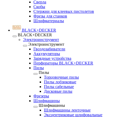
Сверла
Скобы
Стержни для клеевых пистолетов
Фрезы для станков
Шлифматериалы
BLACK+DECKER
BLACK+DECKER
Электроинструмент
Электроинструмент
Гвоздозабиватели
Аккумуляторы
Зарядные устройства
Перфораторы BLACK+DECKER
Пилы
Пилы
Торцовочные пилы
Пилы лобзиковые
Пилы сабельные
Дисковые пилы
Фрезеры
Шлифмашины
Шлифмашины
Шлифмашины ленточные
Эксцентриковые шлифовальные