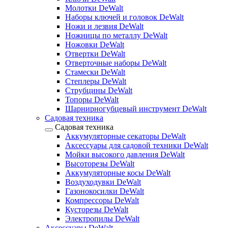
Молотки DeWalt
Наборы ключей и головок DeWalt
Ножи и лезвия DeWalt
Ножницы по металлу DeWalt
Ножовки DeWalt
Отвертки DeWalt
Отверточные наборы DeWalt
Стамески DeWalt
Степлеры DeWalt
Струбцины DeWalt
Топоры DeWalt
Шарнирногубцевый инструмент DeWalt
Садовая техника
Садовая техника
Аккумуляторные секаторы DeWalt
Аксессуары для садовой техники DeWalt
Мойки высокого давления DeWalt
Высоторезы DeWalt
Аккумуляторные косы DeWalt
Воздуходувки DeWalt
Газонокосилки DeWalt
Компрессоры DeWalt
Кусторезы DeWalt
Электропилы DeWalt
Аксессуары DeWalt