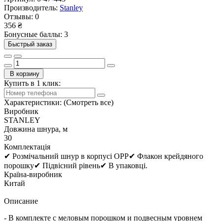
Производитель:
Stanley
Отзывы:
0
356 ₴
Бонусные баллы: 3
Быстрый заказ
В корзину
Купить в 1 клик:
Характеристики:
(Смотреть все)
Виробник
STANLEY
Довжина шнура, м
30
Комплектація
✔ Розмічальний шнур в корпусі OPP✔ Флакон крейдяного
порошку✔ Підвісний рівень✔ В упаковці.
Країна-виробник
Китай
Описание
- В комплекте с меловым порошком и подвесным уровнем