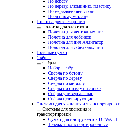
По дереву
По дереву, алюминию, пластику
По нержавеющей стали
По чёрному металлу
Полотна для электропил
Полотна для электропил
Полотна для ленточных пил
Полотна для лобзиков
Полотна для пил Аллигатор
Полотна для сабельных пил
Поясные сумки
Свёрла
Свёрла
Наборы свёрл
Свёрла по бетону
Свёрла по дереву
Свёрла по металлу
Свёрла по стеклу и плитке
Свёрла универсальные
Свёрла центрирующие
Системы для хранения и транспортировки
Системы для хранения и
транспортировки
Сумки для инструментов DEWALT
Тележки транспортировочные