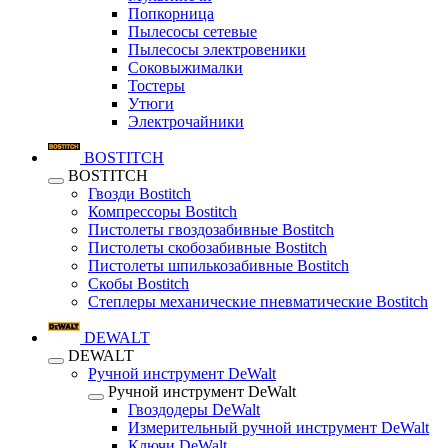
Попкорница
Пылесосы сетевые
Пылесосы электровеники
Соковыжималки
Тостеры
Утюги
Электрочайники
BOSTITCH
BOSTITCH
Гвозди Bostitch
Компрессоры Bostitch
Пистолеты гвоздозабивные Bostitch
Пистолеты скобозабивные Bostitch
Пистолеты шпилькозабивные Bostitch
Скобы Bostitch
Степлеры механические пневматические Bostitch
DEWALT
DEWALT
Ручной инструмент DeWalt
Ручной инструмент DeWalt
Гвоздодеры DeWalt
Измерительный ручной инструмент DeWalt
Ключи DeWalt