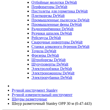
Отбойные молотки DeWalt
Перфораторы DeWalt
Пистолеты для герметика DeWalt
Плиткорезы DeWalt
Промышленные пылесосы DeWalt
Промышленные фены DeWalt
Радиоприёмники DeWalt
Резчики шпилек DeWalt
Рейсмусы DeWalt
Сварочные инверторы DeWalt
Станки алмазного бурения DeWalt
Точила DeWalt
Фрезеры DeWalt
Штроборезы DeWalt
Шуруповерты DeWalt
Электролобзики DeWalt
Электроножницы DeWalt
Электрорубанки DeWalt
Ручной инструмент Stanley
Ручной измерительный инструмент
Шнуры разметочные
Шнур разметочный Stanley OPP 30 м (0-47-443)