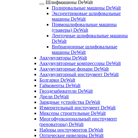
Шлифмашины DeWalt
Полировальные машины DeWalt
Эксцентриковые шлифовальные
машины DeWalt
Прямошлифовальные машины
(граверы) DeWalt
Ленточные шлифовальные машины
DeWalt
Вибрационные шлифовальные
машины DeWalt
Аккумуляторы DeWalt
Аккумуляторные компрессоры DeWalt
Аккумуляторные фонари DeWalt
Аккумуляторный инструмент DeWalt
Болгарки DeWalt
Гайковерты DeWalt
Гвоздезабиватели DeWalt
Дрели DeWalt
Зарядные устройства DeWalt
Измерительный инструмент DeWalt
Миксеры строительные DeWalt
Многофункциональный инструмент
(реноваторы) DeWalt
Наборы инструментов DeWalt
Оптические нивелиры DeWalt