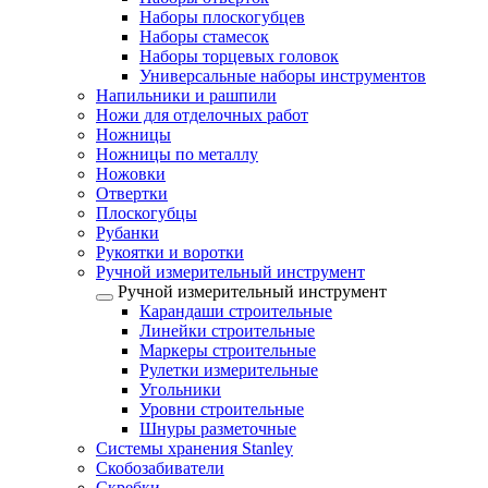
Наборы плоскогубцев
Наборы стамесок
Наборы торцевых головок
Универсальные наборы инструментов
Напильники и рашпили
Ножи для отделочных работ
Ножницы
Ножницы по металлу
Ножовки
Отвертки
Плоскогубцы
Рубанки
Рукоятки и воротки
Ручной измерительный инструмент
Ручной измерительный инструмент
Карандаши строительные
Линейки строительные
Маркеры строительные
Рулетки измерительные
Угольники
Уровни строительные
Шнуры разметочные
Системы хранения Stanley
Скобозабиватели
Скребки