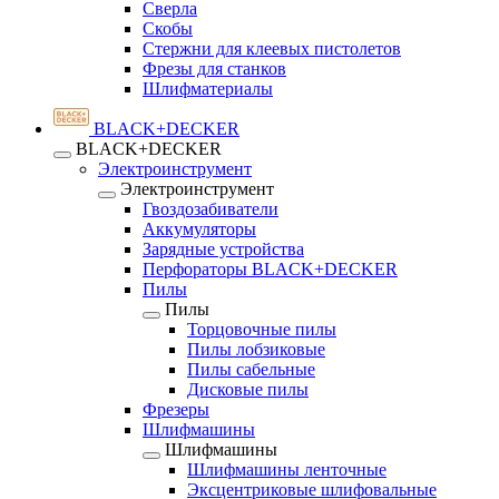
Сверла
Скобы
Стержни для клеевых пистолетов
Фрезы для станков
Шлифматериалы
BLACK+DECKER
BLACK+DECKER
Электроинструмент
Электроинструмент
Гвоздозабиватели
Аккумуляторы
Зарядные устройства
Перфораторы BLACK+DECKER
Пилы
Пилы
Торцовочные пилы
Пилы лобзиковые
Пилы сабельные
Дисковые пилы
Фрезеры
Шлифмашины
Шлифмашины
Шлифмашины ленточные
Эксцентриковые шлифовальные