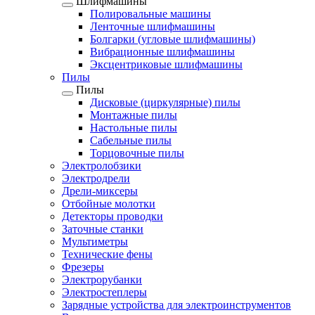
Шлифмашины
Полировальные машины
Ленточные шлифмашины
Болгарки (угловые шлифмашины)
Вибрационные шлифмашины
Эксцентриковые шлифмашины
Пилы
Пилы
Дисковые (циркулярные) пилы
Монтажные пилы
Настольные пилы
Сабельные пилы
Торцовочные пилы
Электролобзики
Электродрели
Дрели-миксеры
Отбойные молотки
Детекторы проводки
Заточные станки
Мультиметры
Технические фены
Фрезеры
Электрорубанки
Электростеплеры
Зарядные устройства для электроинструментов