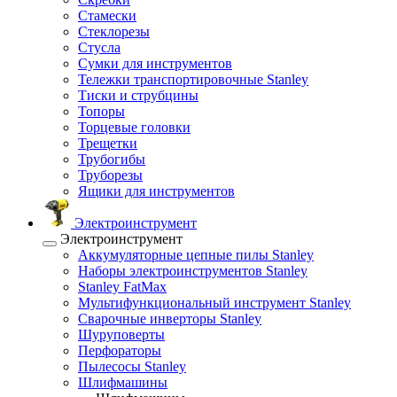
Стамески
Стеклорезы
Стусла
Сумки для инструментов
Тележки транспортировочные Stanley
Тиски и струбцины
Топоры
Торцевые головки
Трещетки
Трубогибы
Труборезы
Ящики для инструментов
Электроинструмент
Электроинструмент
Аккумуляторные цепные пилы Stanley
Наборы электроинструментов Stanley
Stanley FatMax
Мультифункциональный инструмент Stanley
Сварочные инверторы Stanley
Шуруповерты
Перфораторы
Пылесосы Stanley
Шлифмашины