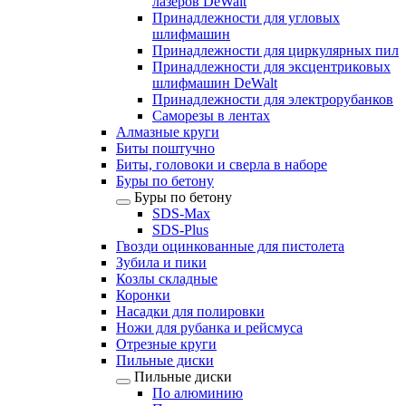
лазеров DeWalt
Принадлежности для угловых
шлифмашин
Принадлежности для циркулярных пил
Принадлежности для эксцентриковых
шлифмашин DeWalt
Принадлежности для электрорубанков
Саморезы в лентах
Алмазные круги
Биты поштучно
Биты, головоки и сверла в наборе
Буры по бетону
Буры по бетону
SDS-Max
SDS-Plus
Гвозди оцинкованные для пистолета
Зубила и пики
Козлы складные
Коронки
Насадки для полировки
Ножи для рубанка и рейсмуса
Отрезные круги
Пильные диски
Пильные диски
По алюминию