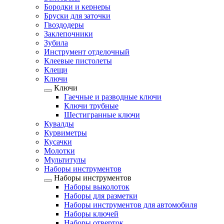
Бородки и кернеры
Бруски для заточки
Гвоздодеры
Заклепочники
Зубила
Инструмент отделочный
Клеевые пистолеты
Клещи
Ключи
Ключи
Гаечные и разводные ключи
Ключи трубные
Шестигранные ключи
Кувалды
Курвиметры
Кусачки
Молотки
Мультитулы
Наборы инструментов
Наборы инструментов
Наборы выколоток
Наборы для разметки
Наборы инструментов для автомобиля
Наборы ключей
Наборы отверток