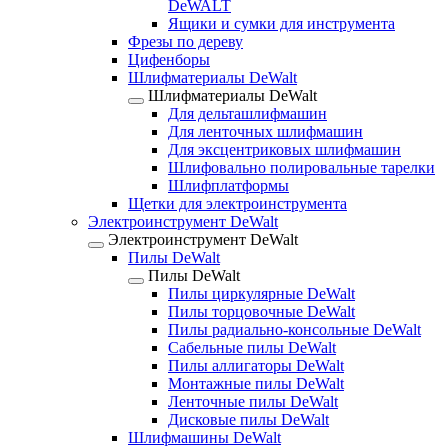
DeWALT
Ящики и сумки для инструмента
Фрезы по дереву
Цифенборы
Шлифматериалы DeWalt
Шлифматериалы DeWalt
Для дельташлифмашин
Для ленточных шлифмашин
Для эксцентриковых шлифмашин
Шлифовально полировальные тарелки
Шлифплатформы
Щетки для электроинструмента
Электроинструмент DeWalt
Электроинструмент DeWalt
Пилы DeWalt
Пилы DeWalt
Пилы циркулярные DeWalt
Пилы торцовочные DeWalt
Пилы радиально-консольные DeWalt
Сабельные пилы DeWalt
Пилы аллигаторы DeWalt
Монтажные пилы DeWalt
Ленточные пилы DeWalt
Дисковые пилы DeWalt
Шлифмашины DeWalt