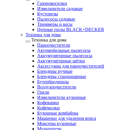
Газонокосилки
Измельчители садовые
Кусторезы
Пылесосы садовые
Триммеры и косы
Цепные пилы BLACK+DECKER
Техника для дома
Техника для дома
Пароочистители
Автомобильные пылесосы
Аккумуляторные пылесосы
Аккумуляторные щётки
Аксессуары для пароочистителей
Блендеры ручные
Блендеры стационарные
Бутербродницы
Воздухоочистители
Грили
Измельчители кухонные
Кофеварки
Кофемолки
Кухонные комбайны
Машинки для удаления ворса
Миксеры кухонные
Мультипечи