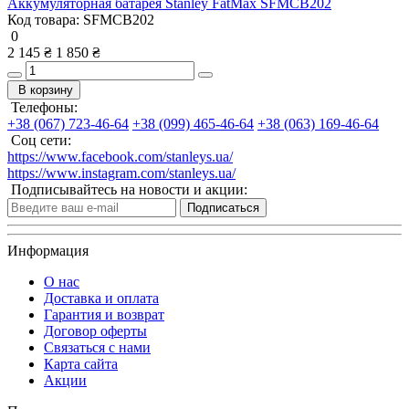
Аккумуляторная батарея Stanley FatMax SFMCB202
Код товара:
SFMCB202
0
2 145 ₴
1 850 ₴
В корзину
Телефоны:
+38 (067) 723-46-64
+38 (099) 465-46-64
+38 (063) 169-46-64
Соц сети:
https://www.facebook.com/stanleys.ua/
https://www.instagram.com/stanleys.ua/
Подписывайтесь на новости и акции:
Подписаться
Информация
О нас
Доставка и оплата
Гарантия и возврат
Договор оферты
Связаться с нами
Карта сайта
Акции