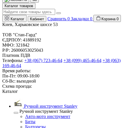
Каталог товаров
Сравнить
0
Закладки
0
Каталог
Кабинет
Корзина
0
Киев, Харьковское шоссе 53
ТОВ "Стан-Гард"
ЄДРПОУ: 41889192
МФО: 321842
Р/Р: 26006053025043
Платник ПДВ
Телефоны:
+38 (067) 723-46-64
+38 (099) 465-46-64
+38 (063)
169-46-64
Время работы:
Пн-Пт: 09:00-18:00
Сб-Вс: выходной
Схема проезда:
Каталог
Ручной инструмент Stanley
Ручной инструмент Stanley
Авто-мото инструмент
Биты
Болторезы