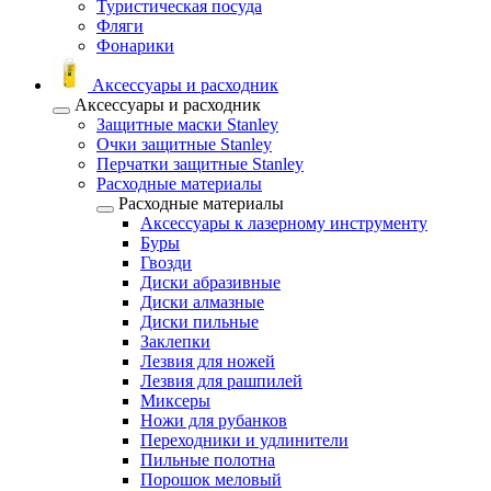
Туристическая посуда
Фляги
Фонарики
Аксессуары и расходник
Аксессуары и расходник
Защитные маски Stanley
Очки защитные Stanley
Перчатки защитные Stanley
Расходные материалы
Расходные материалы
Аксессуары к лазерному инструменту
Буры
Гвозди
Диски абразивные
Диски алмазные
Диски пильные
Заклепки
Лезвия для ножей
Лезвия для рашпилей
Миксеры
Ножи для рубанков
Переходники и удлинители
Пильные полотна
Порошок меловый