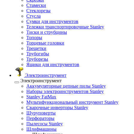
Стамески
Стеклорезы
Стусла
Сумки для инструментов
Тележки транспортировочные Stanley
Тиски и струбцины
Топоры
Торцевые головки
Трещетки
Трубогибы
Труборезы
Ящики для инструментов
Электроинструмент
Электроинструмент
Аккумуляторные цепные пилы Stanley
Наборы электроинструментов Stanley
Stanley FatMax
Мультифункциональный инструмент Stanley
Сварочные инверторы Stanley
Шуруповерты
Перфораторы
Пылесосы Stanley
Шлифмашины