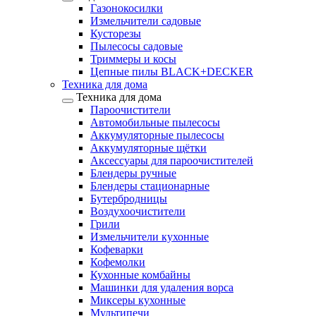
Газонокосилки
Измельчители садовые
Кусторезы
Пылесосы садовые
Триммеры и косы
Цепные пилы BLACK+DECKER
Техника для дома
Техника для дома
Пароочистители
Автомобильные пылесосы
Аккумуляторные пылесосы
Аккумуляторные щётки
Аксессуары для пароочистителей
Блендеры ручные
Блендеры стационарные
Бутербродницы
Воздухоочистители
Грили
Измельчители кухонные
Кофеварки
Кофемолки
Кухонные комбайны
Машинки для удаления ворса
Миксеры кухонные
Мультипечи