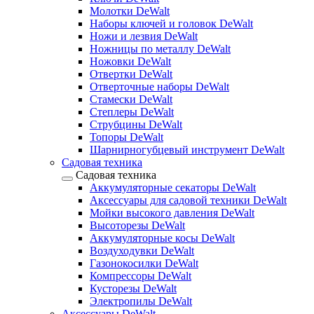
Молотки DeWalt
Наборы ключей и головок DeWalt
Ножи и лезвия DeWalt
Ножницы по металлу DeWalt
Ножовки DeWalt
Отвертки DeWalt
Отверточные наборы DeWalt
Стамески DeWalt
Степлеры DeWalt
Струбцины DeWalt
Топоры DeWalt
Шарнирногубцевый инструмент DeWalt
Садовая техника
Садовая техника
Аккумуляторные секаторы DeWalt
Аксессуары для садовой техники DeWalt
Мойки высокого давления DeWalt
Высоторезы DeWalt
Аккумуляторные косы DeWalt
Воздуходувки DeWalt
Газонокосилки DeWalt
Компрессоры DeWalt
Кусторезы DeWalt
Электропилы DeWalt
Аксессуары DeWalt