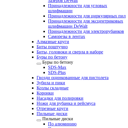
лазеров DeWalt
Принадлежности для угловых
шлифмашин
Принадлежности для циркулярных пил
Принадлежности для эксцентриковых
шлифмашин DeWalt
Принадлежности для электрорубанков
Саморезы в лентах
Алмазные круги
Биты поштучно
Биты, головоки и сверла в наборе
Буры по бетону
Буры по бетону
SDS-Max
SDS-Plus
Гвозди оцинкованные для пистолета
Зубила и пики
Козлы складные
Коронки
Насадки для полировки
Ножи для рубанка и рейсмуса
Отрезные круги
Пильные диски
Пильные диски
По алюминию