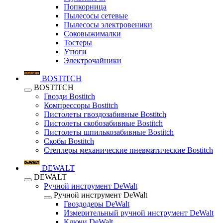
Попкорница
Пылесосы сетевые
Пылесосы электровеники
Соковыжималки
Тостеры
Утюги
Электрочайники
BOSTITCH
BOSTITCH
Гвозди Bostitch
Компрессоры Bostitch
Пистолеты гвоздозабивные Bostitch
Пистолеты скобозабивные Bostitch
Пистолеты шпилькозабивные Bostitch
Скобы Bostitch
Степлеры механические пневматические Bostitch
DEWALT
DEWALT
Ручной инструмент DeWalt
Ручной инструмент DeWalt
Гвоздодеры DeWalt
Измерительный ручной инструмент DeWalt
Ключи DeWalt