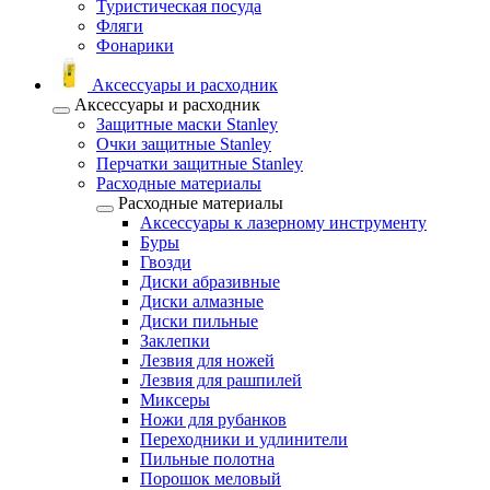
Туристическая посуда
Фляги
Фонарики
Аксессуары и расходник
Аксессуары и расходник
Защитные маски Stanley
Очки защитные Stanley
Перчатки защитные Stanley
Расходные материалы
Расходные материалы
Аксессуары к лазерному инструменту
Буры
Гвозди
Диски абразивные
Диски алмазные
Диски пильные
Заклепки
Лезвия для ножей
Лезвия для рашпилей
Миксеры
Ножи для рубанков
Переходники и удлинители
Пильные полотна
Порошок меловый