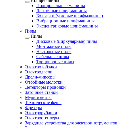
Шлифмашины
Полировальные машины
Ленточные шлифмашины
Болгарки (угловые шлифмашины)
Вибрационные шлифмашины
Эксцентриковые шлифмашины
Пилы
Пилы
Дисковые (циркулярные) пилы
Монтажные пилы
Настольные пилы
Сабельные пилы
Торцовочные пилы
Электролобзики
Электродрели
Дрели-миксеры
Отбойные молотки
Детекторы проводки
Заточные станки
Мультиметры
Технические фены
Фрезеры
Электрорубанки
Электростеплеры
Зарядные устройства для электроинструментов