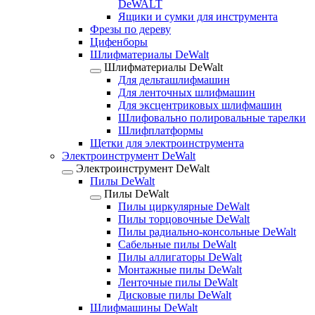
DeWALT
Ящики и сумки для инструмента
Фрезы по дереву
Цифенборы
Шлифматериалы DeWalt
Шлифматериалы DeWalt
Для дельташлифмашин
Для ленточных шлифмашин
Для эксцентриковых шлифмашин
Шлифовально полировальные тарелки
Шлифплатформы
Щетки для электроинструмента
Электроинструмент DeWalt
Электроинструмент DeWalt
Пилы DeWalt
Пилы DeWalt
Пилы циркулярные DeWalt
Пилы торцовочные DeWalt
Пилы радиально-консольные DeWalt
Сабельные пилы DeWalt
Пилы аллигаторы DeWalt
Монтажные пилы DeWalt
Ленточные пилы DeWalt
Дисковые пилы DeWalt
Шлифмашины DeWalt