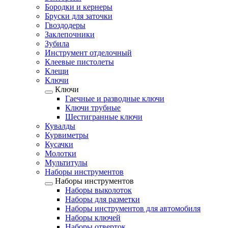
Бородки и кернеры
Бруски для заточки
Гвоздодеры
Заклепочники
Зубила
Инструмент отделочный
Клеевые пистолеты
Клещи
Ключи
Ключи
Гаечные и разводные ключи
Ключи трубные
Шестигранные ключи
Кувалды
Курвиметры
Кусачки
Молотки
Мультитулы
Наборы инструментов
Наборы инструментов
Наборы выколоток
Наборы для разметки
Наборы инструментов для автомобиля
Наборы ключей
Наборы отверток