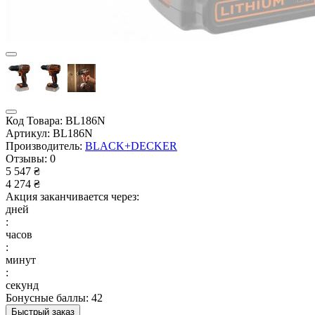
Код Товара:
BL186N
Артикул:
BL186N
Производитель:
BLACK+DECKER
Отзывы:
0
5 547 ₴
4 274 ₴
Акция заканчивается через:
дней
:
часов
:
минут
:
секунд
Бонусные баллы: 42
Быстрый заказ