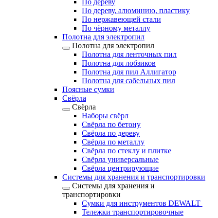
По дереву
По дереву, алюминию, пластику
По нержавеющей стали
По чёрному металлу
Полотна для электропил
Полотна для электропил
Полотна для ленточных пил
Полотна для лобзиков
Полотна для пил Аллигатор
Полотна для сабельных пил
Поясные сумки
Свёрла
Свёрла
Наборы свёрл
Свёрла по бетону
Свёрла по дереву
Свёрла по металлу
Свёрла по стеклу и плитке
Свёрла универсальные
Свёрла центрирующие
Системы для хранения и транспортировки
Системы для хранения и
транспортировки
Сумки для инструментов DEWALT
Тележки транспортировочные