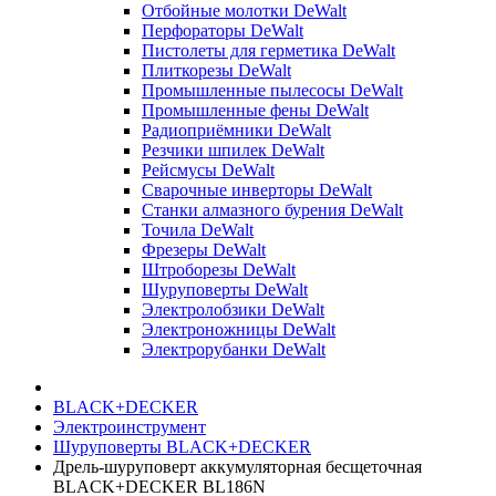
Отбойные молотки DeWalt
Перфораторы DeWalt
Пистолеты для герметика DeWalt
Плиткорезы DeWalt
Промышленные пылесосы DeWalt
Промышленные фены DeWalt
Радиоприёмники DeWalt
Резчики шпилек DeWalt
Рейсмусы DeWalt
Сварочные инверторы DeWalt
Станки алмазного бурения DeWalt
Точила DeWalt
Фрезеры DeWalt
Штроборезы DeWalt
Шуруповерты DeWalt
Электролобзики DeWalt
Электроножницы DeWalt
Электрорубанки DeWalt
BLACK+DECKER
Электроинструмент
Шуруповерты BLACK+DECKER
Дрель-шуруповерт аккумуляторная бесщеточная
BLACK+DECKER BL186N