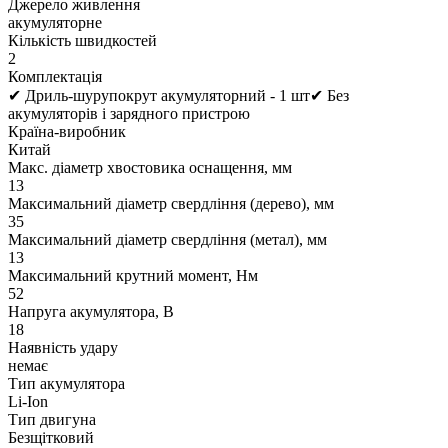
Джерело живлення
акумуляторне
Кількість швидкостей
2
Комплектація
✔ Дриль-шурупокрут акумуляторний - 1 шт✔ Без
акумуляторів і зарядного пристрою
Країна-виробник
Китай
Макс. діаметр хвостовика оснащення, мм
13
Максимальний діаметр свердління (дерево), мм
35
Максимальний діаметр свердління (метал), мм
13
Максимальний крутний момент, Нм
52
Напруга акумулятора, В
18
Наявність удару
немає
Тип акумулятора
Li-Ion
Тип двигуна
Безщітковий