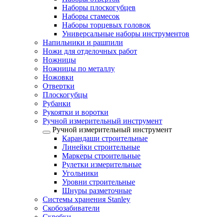
Наборы плоскогубцев
Наборы стамесок
Наборы торцевых головок
Универсальные наборы инструментов
Напильники и рашпили
Ножи для отделочных работ
Ножницы
Ножницы по металлу
Ножовки
Отвертки
Плоскогубцы
Рубанки
Рукоятки и воротки
Ручной измерительный инструмент
Ручной измерительный инструмент
Карандаши строительные
Линейки строительные
Маркеры строительные
Рулетки измерительные
Угольники
Уровни строительные
Шнуры разметочные
Системы хранения Stanley
Скобозабиватели
Скребки