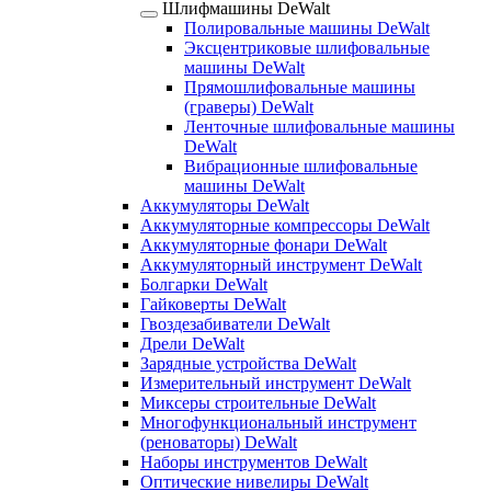
Шлифмашины DeWalt
Полировальные машины DeWalt
Эксцентриковые шлифовальные
машины DeWalt
Прямошлифовальные машины
(граверы) DeWalt
Ленточные шлифовальные машины
DeWalt
Вибрационные шлифовальные
машины DeWalt
Аккумуляторы DeWalt
Аккумуляторные компрессоры DeWalt
Аккумуляторные фонари DeWalt
Аккумуляторный инструмент DeWalt
Болгарки DeWalt
Гайковерты DeWalt
Гвоздезабиватели DeWalt
Дрели DeWalt
Зарядные устройства DeWalt
Измерительный инструмент DeWalt
Миксеры строительные DeWalt
Многофункциональный инструмент
(реноваторы) DeWalt
Наборы инструментов DeWalt
Оптические нивелиры DeWalt