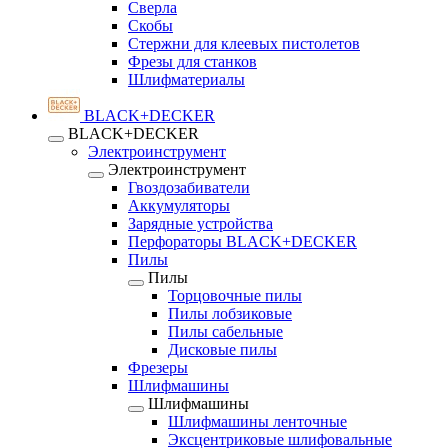
Сверла
Скобы
Стержни для клеевых пистолетов
Фрезы для станков
Шлифматериалы
BLACK+DECKER
BLACK+DECKER
Электроинструмент
Электроинструмент
Гвоздозабиватели
Аккумуляторы
Зарядные устройства
Перфораторы BLACK+DECKER
Пилы
Пилы
Торцовочные пилы
Пилы лобзиковые
Пилы сабельные
Дисковые пилы
Фрезеры
Шлифмашины
Шлифмашины
Шлифмашины ленточные
Эксцентриковые шлифовальные