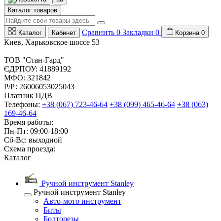
Каталог товаров
Сравнить
0
Закладки
0
Каталог
Кабинет
Корзина
0
Киев, Харьковское шоссе 53
ТОВ "Стан-Гард"
ЄДРПОУ: 41889192
МФО: 321842
Р/Р: 26006053025043
Платник ПДВ
Телефоны:
+38 (067) 723-46-64
+38 (099) 465-46-64
+38 (063)
169-46-64
Время работы:
Пн-Пт: 09:00-18:00
Сб-Вс: выходной
Схема проезда:
Каталог
Ручной инструмент Stanley
Ручной инструмент Stanley
Авто-мото инструмент
Биты
Болторезы