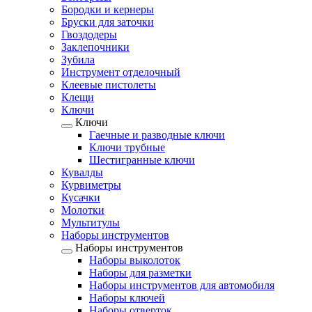
Бородки и кернеры
Бруски для заточки
Гвоздодеры
Заклепочники
Зубила
Инструмент отделочный
Клеевые пистолеты
Клещи
Ключи
Ключи
Гаечные и разводные ключи
Ключи трубные
Шестигранные ключи
Кувалды
Курвиметры
Кусачки
Молотки
Мультитулы
Наборы инструментов
Наборы инструментов
Наборы выколоток
Наборы для разметки
Наборы инструментов для автомобиля
Наборы ключей
Наборы отверток