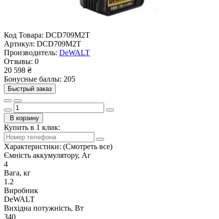
Код Товара:
DCD709M2T
Артикул:
DCD709M2T
Производитель:
DeWALT
Отзывы:
0
20 598 ₴
Бонусные баллы: 205
Быстрый заказ
В корзину
Купить в 1 клик:
Характеристики:
(Смотреть все)
Ємність аккумулятору, Аг
4
Вага, кг
1.2
Виробник
DeWALT
Вихідна потужність, Вт
340