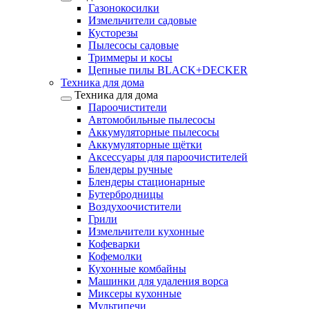
Газонокосилки
Измельчители садовые
Кусторезы
Пылесосы садовые
Триммеры и косы
Цепные пилы BLACK+DECKER
Техника для дома
Техника для дома
Пароочистители
Автомобильные пылесосы
Аккумуляторные пылесосы
Аккумуляторные щётки
Аксессуары для пароочистителей
Блендеры ручные
Блендеры стационарные
Бутербродницы
Воздухоочистители
Грили
Измельчители кухонные
Кофеварки
Кофемолки
Кухонные комбайны
Машинки для удаления ворса
Миксеры кухонные
Мультипечи