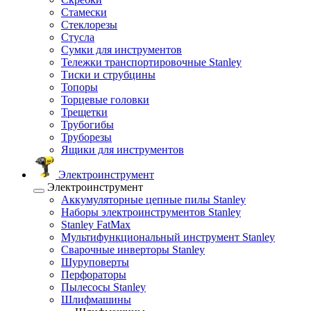
Стамески
Стеклорезы
Стусла
Сумки для инструментов
Тележки транспортировочные Stanley
Тиски и струбцины
Топоры
Торцевые головки
Трещетки
Трубогибы
Труборезы
Ящики для инструментов
Электроинструмент
Электроинструмент
Аккумуляторные цепные пилы Stanley
Наборы электроинструментов Stanley
Stanley FatMax
Мультифункциональный инструмент Stanley
Сварочные инверторы Stanley
Шуруповерты
Перфораторы
Пылесосы Stanley
Шлифмашины