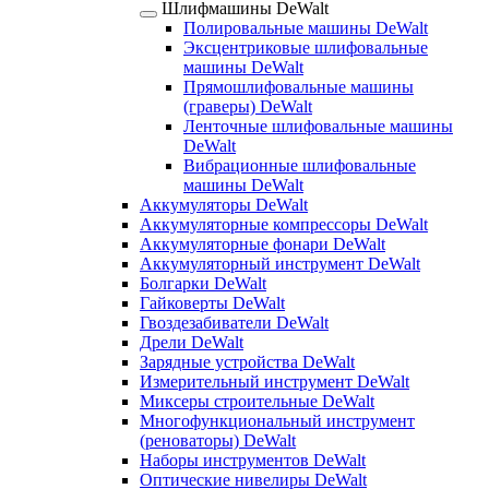
Шлифмашины DeWalt
Полировальные машины DeWalt
Эксцентриковые шлифовальные
машины DeWalt
Прямошлифовальные машины
(граверы) DeWalt
Ленточные шлифовальные машины
DeWalt
Вибрационные шлифовальные
машины DeWalt
Аккумуляторы DeWalt
Аккумуляторные компрессоры DeWalt
Аккумуляторные фонари DeWalt
Аккумуляторный инструмент DeWalt
Болгарки DeWalt
Гайковерты DeWalt
Гвоздезабиватели DeWalt
Дрели DeWalt
Зарядные устройства DeWalt
Измерительный инструмент DeWalt
Миксеры строительные DeWalt
Многофункциональный инструмент
(реноваторы) DeWalt
Наборы инструментов DeWalt
Оптические нивелиры DeWalt