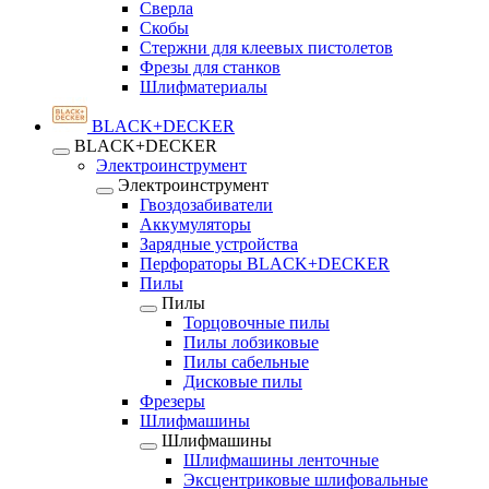
Сверла
Скобы
Стержни для клеевых пистолетов
Фрезы для станков
Шлифматериалы
BLACK+DECKER
BLACK+DECKER
Электроинструмент
Электроинструмент
Гвоздозабиватели
Аккумуляторы
Зарядные устройства
Перфораторы BLACK+DECKER
Пилы
Пилы
Торцовочные пилы
Пилы лобзиковые
Пилы сабельные
Дисковые пилы
Фрезеры
Шлифмашины
Шлифмашины
Шлифмашины ленточные
Эксцентриковые шлифовальные