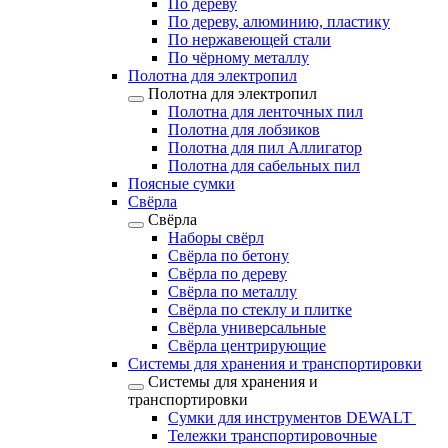
По дереву
По дереву, алюминию, пластику
По нержавеющей стали
По чёрному металлу
Полотна для электропил
Полотна для электропил
Полотна для ленточных пил
Полотна для лобзиков
Полотна для пил Аллигатор
Полотна для сабельных пил
Поясные сумки
Свёрла
Свёрла
Наборы свёрл
Свёрла по бетону
Свёрла по дереву
Свёрла по металлу
Свёрла по стеклу и плитке
Свёрла универсальные
Свёрла центрирующие
Системы для хранения и транспортировки
Системы для хранения и
транспортировки
Сумки для инструментов DEWALT
Тележки транспортировочные