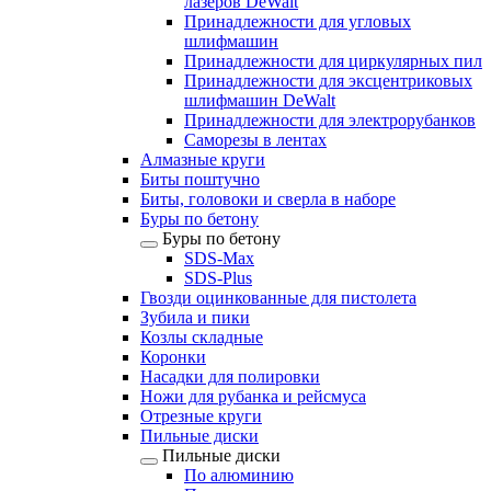
лазеров DeWalt
Принадлежности для угловых
шлифмашин
Принадлежности для циркулярных пил
Принадлежности для эксцентриковых
шлифмашин DeWalt
Принадлежности для электрорубанков
Саморезы в лентах
Алмазные круги
Биты поштучно
Биты, головоки и сверла в наборе
Буры по бетону
Буры по бетону
SDS-Max
SDS-Plus
Гвозди оцинкованные для пистолета
Зубила и пики
Козлы складные
Коронки
Насадки для полировки
Ножи для рубанка и рейсмуса
Отрезные круги
Пильные диски
Пильные диски
По алюминию