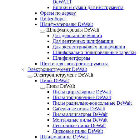
DeWALT
Ящики и сумки для инструмента
Фрезы по дереву
Цифенборы
Шлифматериалы DeWalt
Шлифматериалы DeWalt
Для дельташлифмашин
Для ленточных шлифмашин
Для эксцентриковых шлифмашин
Шлифовально полировальные тарелки
Шлифплатформы
Щетки для электроинструмента
Электроинструмент DeWalt
Электроинструмент DeWalt
Пилы DeWalt
Пилы DeWalt
Пилы циркулярные DeWalt
Пилы торцовочные DeWalt
Пилы радиально-консольные DeWalt
Сабельные пилы DeWalt
Пилы аллигаторы DeWalt
Монтажные пилы DeWalt
Ленточные пилы DeWalt
Дисковые пилы DeWalt
Шлифмашины DeWalt