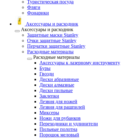
Туристическая посуда
Фляги
Фонарики
Аксессуары и расходник
Аксессуары и расходник
Защитные маски Stanley
Очки защитные Stanley
Перчатки защитные Stanley
Расходные материалы
Расходные материалы
Аксессуары к лазерному инструменту
Буры
Гвозди
Диски абразивные
Диски алмазные
Диски пильные
Заклепки
Лезвия для ножей
Лезвия для рашпилей
Миксеры
Ножи для рубанков
Переходники и удлинители
Пильные полотна
Порошок меловый