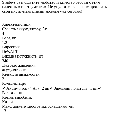
Stanleys.ua и ощутите удобство и качество работы с этим
надежным инструментом. Не упустите свой шанс прокачать
свой инструментальный арсенал уже сегодня!
Характеристики
Ємність аккумулятору, Аг
4
Вага, кг
1.2
Виробник
DeWALT
Вихідна потужність, Вт
340
Джерело живлення
акумуляторне
Кількість швидкостей
2
Комплектація
✔ Акумулятор (4 Аг) - 2 шт✔ Зарядний пристрій - 1 шт✔
Валіза - 1 шт
Країна-виробник
Китай
Макс. діаметр хвостовика оснащення, мм
13