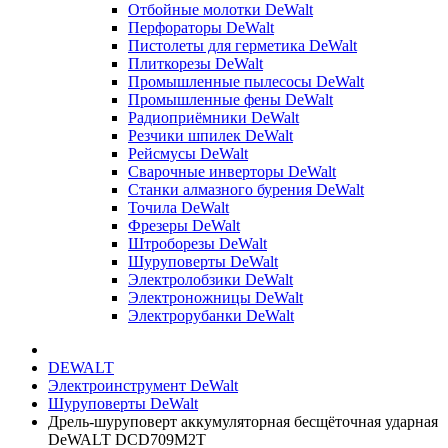
Отбойные молотки DeWalt
Перфораторы DeWalt
Пистолеты для герметика DeWalt
Плиткорезы DeWalt
Промышленные пылесосы DeWalt
Промышленные фены DeWalt
Радиоприёмники DeWalt
Резчики шпилек DeWalt
Рейсмусы DeWalt
Сварочные инверторы DeWalt
Станки алмазного бурения DeWalt
Точила DeWalt
Фрезеры DeWalt
Штроборезы DeWalt
Шуруповерты DeWalt
Электролобзики DeWalt
Электроножницы DeWalt
Электрорубанки DeWalt
DEWALT
Электроинструмент DeWalt
Шуруповерты DeWalt
Дрель-шуруповерт аккумуляторная бесщёточная ударная
DeWALT DCD709M2T