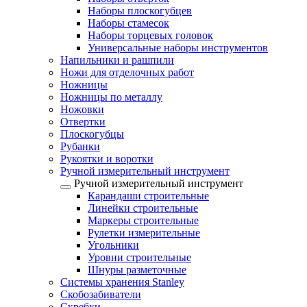
Наборы плоскогубцев
Наборы стамесок
Наборы торцевых головок
Универсальные наборы инструментов
Напильники и рашпили
Ножи для отделочных работ
Ножницы
Ножницы по металлу
Ножовки
Отвертки
Плоскогубцы
Рубанки
Рукоятки и воротки
Ручной измерительный инструмент
Ручной измерительный инструмент
Карандаши строительные
Линейки строительные
Маркеры строительные
Рулетки измерительные
Угольники
Уровни строительные
Шнуры разметочные
Системы хранения Stanley
Скобозабиватели
Скребки