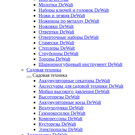
Молотки DeWalt
Наборы ключей и головок DeWalt
Ножи и лезвия DeWalt
Ножницы по металлу DeWalt
Ножовки DeWalt
Отвертки DeWalt
Отверточные наборы DeWalt
Стамески DeWalt
Степлеры DeWalt
Струбцины DeWalt
Топоры DeWalt
Шарнирногубцевый инструмент DeWalt
Садовая техника
Садовая техника
Аккумуляторные секаторы DeWalt
Аксессуары для садовой техники DeWalt
Мойки высокого давления DeWalt
Высоторезы DeWalt
Аккумуляторные косы DeWalt
Воздуходувки DeWalt
Газонокосилки DeWalt
Компрессоры DeWalt
Кусторезы DeWalt
Электропилы DeWalt
Аксессуары DeWalt