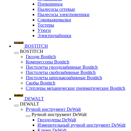
Попкорница
Пылесосы сетевые
Пылесосы электровеники
Соковыжималки
Тостеры
Утюги
Электрочайники
BOSTITCH
BOSTITCH
Гвозди Bostitch
Компрессоры Bostitch
Пистолеты гвоздозабивные Bostitch
Пистолеты скобозабивные Bostitch
Пистолеты шпилькозабивные Bostitch
Скобы Bostitch
Степлеры механические пневматические Bostitch
DEWALT
DEWALT
Ручной инструмент DeWalt
Ручной инструмент DeWalt
Гвоздодеры DeWalt
Измерительный ручной инструмент DeWalt
Ключи DeWalt