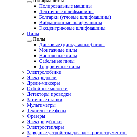
Шлифмашины
Полировальные машины
Ленточные шлифмашины
Болгарки (угловые шлифмашины)
Вибрационные шлифмашины
Эксцентриковые шлифмашины
Пилы
Пилы
Дисковые (циркулярные) пилы
Монтажные пилы
Настольные пилы
Сабельные пилы
Торцовочные пилы
Электролобзики
Электродрели
Дрели-миксеры
Отбойные молотки
Детекторы проводки
Заточные станки
Мультиметры
Технические фены
Фрезеры
Электрорубанки
Электростеплеры
Зарядные устройства для электроинструментов