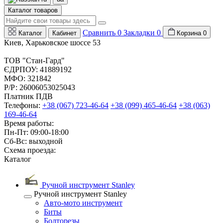
Каталог товаров
Сравнить
0
Закладки
0
Каталог
Кабинет
Корзина
0
Киев, Харьковское шоссе 53
ТОВ "Стан-Гард"
ЄДРПОУ: 41889192
МФО: 321842
Р/Р: 26006053025043
Платник ПДВ
Телефоны:
+38 (067) 723-46-64
+38 (099) 465-46-64
+38 (063)
169-46-64
Время работы:
Пн-Пт: 09:00-18:00
Сб-Вс: выходной
Схема проезда:
Каталог
Ручной инструмент Stanley
Ручной инструмент Stanley
Авто-мото инструмент
Биты
Болторезы