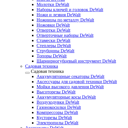
Молотки DeWalt
Наборы ключей и головок DeWalt
Ножи и лезвия DeWalt
Ножницы по металлу DeWalt
Ножовки DeWalt
Отвертки DeWalt
Отверточные наборы DeWalt
Стамески DeWalt
Степлеры DeWalt
Струбцины DeWalt
Топоры DeWalt
Шарнирногубцевый инструмент DeWalt
Садовая техника
Садовая техника
Аккумуляторные секаторы DeWalt
Аксессуары для садовой техники DeWalt
Мойки высокого давления DeWalt
Высоторезы DeWalt
Аккумуляторные косы DeWalt
Воздуходувки DeWalt
Газонокосилки DeWalt
Компрессоры DeWalt
Кусторезы DeWalt
Электропилы DeWalt
Аксессуары DeWalt