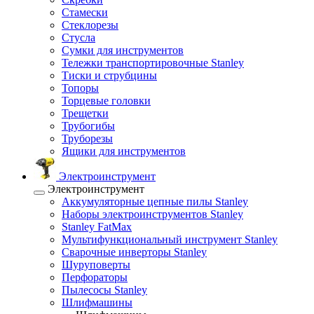
Стамески
Стеклорезы
Стусла
Сумки для инструментов
Тележки транспортировочные Stanley
Тиски и струбцины
Топоры
Торцевые головки
Трещетки
Трубогибы
Труборезы
Ящики для инструментов
Электроинструмент
Электроинструмент
Аккумуляторные цепные пилы Stanley
Наборы электроинструментов Stanley
Stanley FatMax
Мультифункциональный инструмент Stanley
Сварочные инверторы Stanley
Шуруповерты
Перфораторы
Пылесосы Stanley
Шлифмашины