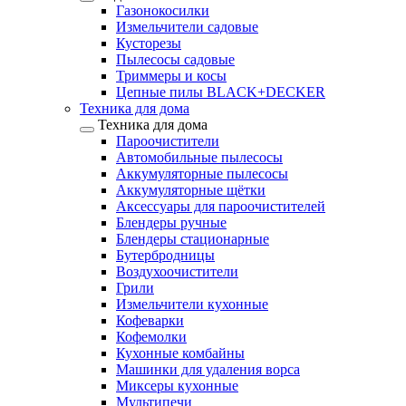
Газонокосилки
Измельчители садовые
Кусторезы
Пылесосы садовые
Триммеры и косы
Цепные пилы BLACK+DECKER
Техника для дома
Техника для дома
Пароочистители
Автомобильные пылесосы
Аккумуляторные пылесосы
Аккумуляторные щётки
Аксессуары для пароочистителей
Блендеры ручные
Блендеры стационарные
Бутербродницы
Воздухоочистители
Грили
Измельчители кухонные
Кофеварки
Кофемолки
Кухонные комбайны
Машинки для удаления ворса
Миксеры кухонные
Мультипечи