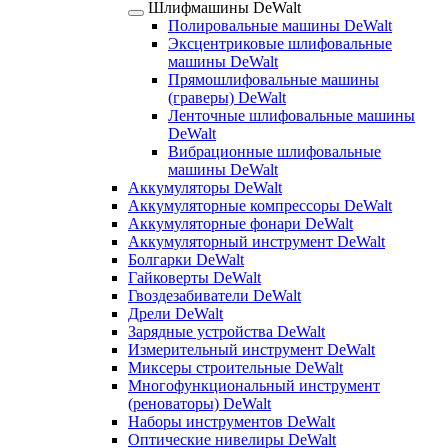
Шлифмашины DeWalt
Полировальные машины DeWalt
Эксцентриковые шлифовальные
машины DeWalt
Прямошлифовальные машины
(граверы) DeWalt
Ленточные шлифовальные машины
DeWalt
Вибрационные шлифовальные
машины DeWalt
Аккумуляторы DeWalt
Аккумуляторные компрессоры DeWalt
Аккумуляторные фонари DeWalt
Аккумуляторный инструмент DeWalt
Болгарки DeWalt
Гайковерты DeWalt
Гвоздезабиватели DeWalt
Дрели DeWalt
Зарядные устройства DeWalt
Измерительный инструмент DeWalt
Миксеры строительные DeWalt
Многофункциональный инструмент
(реноваторы) DeWalt
Наборы инструментов DeWalt
Оптические нивелиры DeWalt