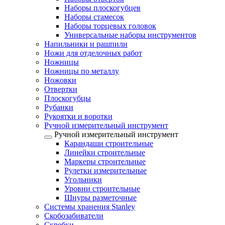
Наборы плоскогубцев
Наборы стамесок
Наборы торцевых головок
Универсальные наборы инструментов
Напильники и рашпили
Ножи для отделочных работ
Ножницы
Ножницы по металлу
Ножовки
Отвертки
Плоскогубцы
Рубанки
Рукоятки и воротки
Ручной измерительный инструмент
Ручной измерительный инструмент
Карандаши строительные
Линейки строительные
Маркеры строительные
Рулетки измерительные
Угольники
Уровни строительные
Шнуры разметочные
Системы хранения Stanley
Скобозабиватели
Скребки