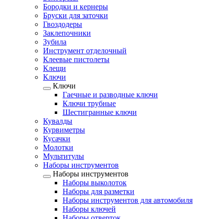
Бородки и кернеры
Бруски для заточки
Гвоздодеры
Заклепочники
Зубила
Инструмент отделочный
Клеевые пистолеты
Клещи
Ключи
Ключи
Гаечные и разводные ключи
Ключи трубные
Шестигранные ключи
Кувалды
Курвиметры
Кусачки
Молотки
Мультитулы
Наборы инструментов
Наборы инструментов
Наборы выколоток
Наборы для разметки
Наборы инструментов для автомобиля
Наборы ключей
Наборы отверток