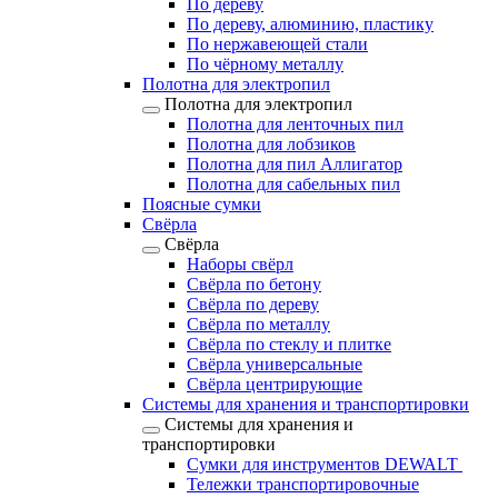
По дереву
По дереву, алюминию, пластику
По нержавеющей стали
По чёрному металлу
Полотна для электропил
Полотна для электропил
Полотна для ленточных пил
Полотна для лобзиков
Полотна для пил Аллигатор
Полотна для сабельных пил
Поясные сумки
Свёрла
Свёрла
Наборы свёрл
Свёрла по бетону
Свёрла по дереву
Свёрла по металлу
Свёрла по стеклу и плитке
Свёрла универсальные
Свёрла центрирующие
Системы для хранения и транспортировки
Системы для хранения и
транспортировки
Сумки для инструментов DEWALT
Тележки транспортировочные