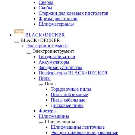
Сверла
Скобы
Стержни для клеевых пистолетов
Фрезы для станков
Шлифматериалы
BLACK+DECKER
BLACK+DECKER
Электроинструмент
Электроинструмент
Гвоздозабиватели
Аккумуляторы
Зарядные устройства
Перфораторы BLACK+DECKER
Пилы
Пилы
Торцовочные пилы
Пилы лобзиковые
Пилы сабельные
Дисковые пилы
Фрезеры
Шлифмашины
Шлифмашины
Шлифмашины ленточные
Эксцентриковые шлифовальные