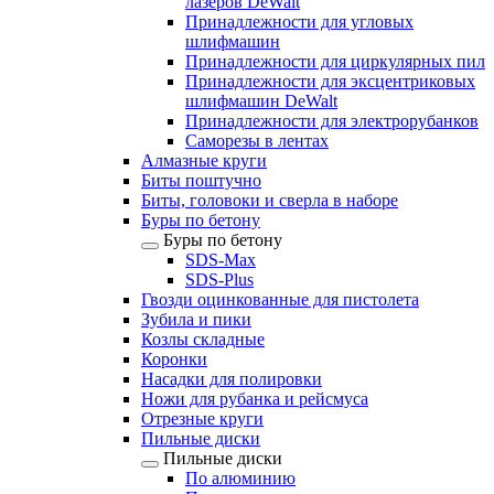
лазеров DeWalt
Принадлежности для угловых
шлифмашин
Принадлежности для циркулярных пил
Принадлежности для эксцентриковых
шлифмашин DeWalt
Принадлежности для электрорубанков
Саморезы в лентах
Алмазные круги
Биты поштучно
Биты, головоки и сверла в наборе
Буры по бетону
Буры по бетону
SDS-Max
SDS-Plus
Гвозди оцинкованные для пистолета
Зубила и пики
Козлы складные
Коронки
Насадки для полировки
Ножи для рубанка и рейсмуса
Отрезные круги
Пильные диски
Пильные диски
По алюминию