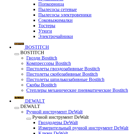
Попкорница
Пылесосы сетевые
Пылесосы электровеники
Соковыжималки
Тостеры
Утюги
Электрочайники
BOSTITCH
BOSTITCH
Гвозди Bostitch
Компрессоры Bostitch
Пистолеты гвоздозабивные Bostitch
Пистолеты скобозабивные Bostitch
Пистолеты шпилькозабивные Bostitch
Скобы Bostitch
Степлеры механические пневматические Bostitch
DEWALT
DEWALT
Ручной инструмент DeWalt
Ручной инструмент DeWalt
Гвоздодеры DeWalt
Измерительный ручной инструмент DeWalt
Ключи DeWalt