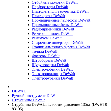
Отбойные молотки DeWalt
Перфораторы DeWalt
Пистолеты для герметика DeWalt
Плиткорезы DeWalt
Промышленные пылесосы DeWalt
Промышленные фены DeWalt
Радиоприёмники DeWalt
Резчики шпилек DeWalt
Рейсмусы DeWalt
Сварочные инверторы DeWalt
Станки алмазного бурения DeWalt
Точила DeWalt
Фрезеры DeWalt
Штроборезы DeWalt
Шуруповерты DeWalt
Электролобзики DeWalt
Электроножницы DeWalt
Электрорубанки DeWalt
DEWALT
Ручной инструмент DeWalt
Струбцины DeWalt
Струбцина DeWALT L 900мм, давление 135кг (DWHT0-
83195)