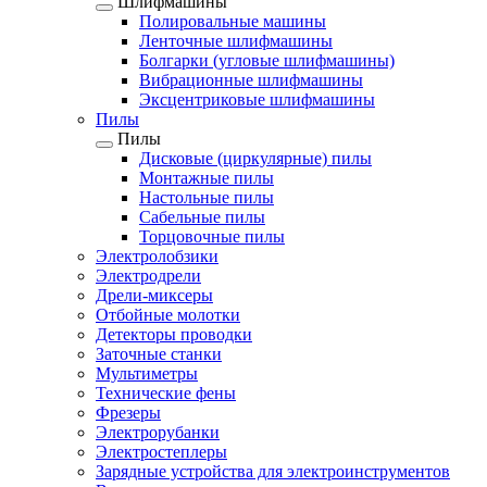
Шлифмашины
Полировальные машины
Ленточные шлифмашины
Болгарки (угловые шлифмашины)
Вибрационные шлифмашины
Эксцентриковые шлифмашины
Пилы
Пилы
Дисковые (циркулярные) пилы
Монтажные пилы
Настольные пилы
Сабельные пилы
Торцовочные пилы
Электролобзики
Электродрели
Дрели-миксеры
Отбойные молотки
Детекторы проводки
Заточные станки
Мультиметры
Технические фены
Фрезеры
Электрорубанки
Электростеплеры
Зарядные устройства для электроинструментов