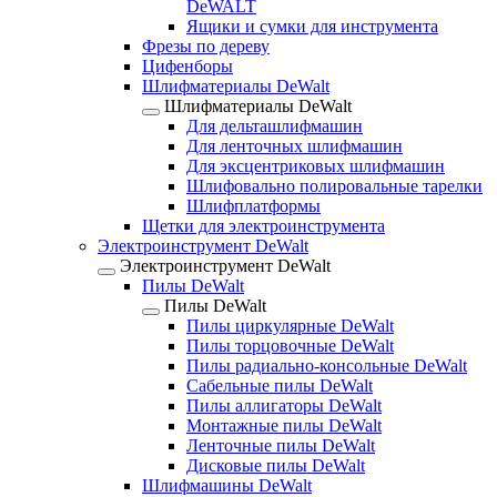
DeWALT
Ящики и сумки для инструмента
Фрезы по дереву
Цифенборы
Шлифматериалы DeWalt
Шлифматериалы DeWalt
Для дельташлифмашин
Для ленточных шлифмашин
Для эксцентриковых шлифмашин
Шлифовально полировальные тарелки
Шлифплатформы
Щетки для электроинструмента
Электроинструмент DeWalt
Электроинструмент DeWalt
Пилы DeWalt
Пилы DeWalt
Пилы циркулярные DeWalt
Пилы торцовочные DeWalt
Пилы радиально-консольные DeWalt
Сабельные пилы DeWalt
Пилы аллигаторы DeWalt
Монтажные пилы DeWalt
Ленточные пилы DeWalt
Дисковые пилы DeWalt
Шлифмашины DeWalt