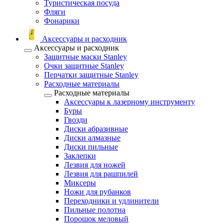
Туристическая посуда
Фляги
Фонарики
Аксессуары и расходник
Аксессуары и расходник
Защитные маски Stanley
Очки защитные Stanley
Перчатки защитные Stanley
Расходные материалы
Расходные материалы
Аксессуары к лазерному инструменту
Буры
Гвозди
Диски абразивные
Диски алмазные
Диски пильные
Заклепки
Лезвия для ножей
Лезвия для рашпилей
Миксеры
Ножи для рубанков
Переходники и удлинители
Пильные полотна
Порошок меловый