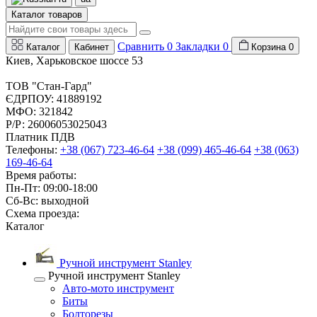
Каталог товаров
Сравнить
0
Закладки
0
Каталог
Кабинет
Корзина
0
Киев, Харьковское шоссе 53
ТОВ "Стан-Гард"
ЄДРПОУ: 41889192
МФО: 321842
Р/Р: 26006053025043
Платник ПДВ
Телефоны:
+38 (067) 723-46-64
+38 (099) 465-46-64
+38 (063)
169-46-64
Время работы:
Пн-Пт: 09:00-18:00
Сб-Вс: выходной
Схема проезда:
Каталог
Ручной инструмент Stanley
Ручной инструмент Stanley
Авто-мото инструмент
Биты
Болторезы