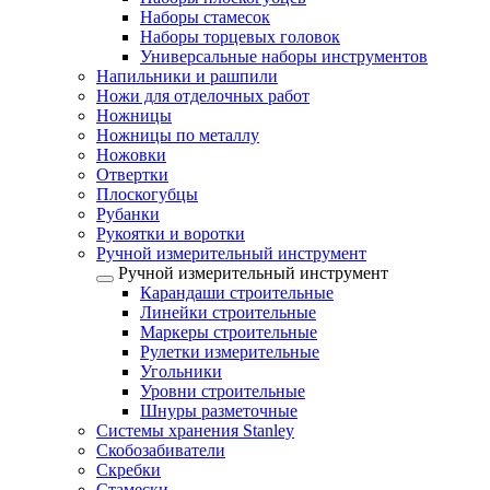
Наборы стамесок
Наборы торцевых головок
Универсальные наборы инструментов
Напильники и рашпили
Ножи для отделочных работ
Ножницы
Ножницы по металлу
Ножовки
Отвертки
Плоскогубцы
Рубанки
Рукоятки и воротки
Ручной измерительный инструмент
Ручной измерительный инструмент
Карандаши строительные
Линейки строительные
Маркеры строительные
Рулетки измерительные
Угольники
Уровни строительные
Шнуры разметочные
Системы хранения Stanley
Скобозабиватели
Скребки
Стамески