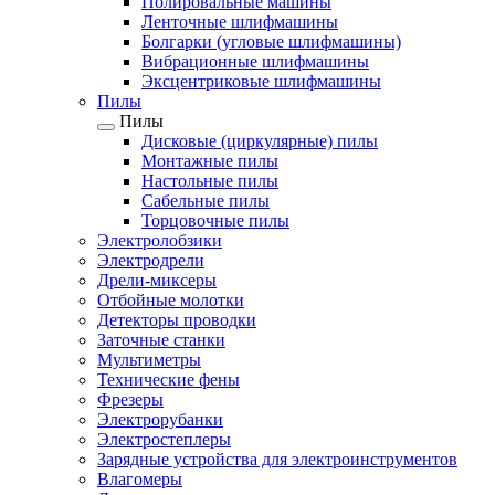
Полировальные машины
Ленточные шлифмашины
Болгарки (угловые шлифмашины)
Вибрационные шлифмашины
Эксцентриковые шлифмашины
Пилы
Пилы
Дисковые (циркулярные) пилы
Монтажные пилы
Настольные пилы
Сабельные пилы
Торцовочные пилы
Электролобзики
Электродрели
Дрели-миксеры
Отбойные молотки
Детекторы проводки
Заточные станки
Мультиметры
Технические фены
Фрезеры
Электрорубанки
Электростеплеры
Зарядные устройства для электроинструментов
Влагомеры