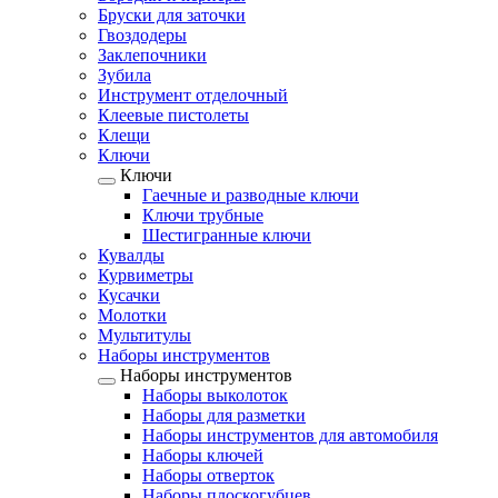
Бруски для заточки
Гвоздодеры
Заклепочники
Зубила
Инструмент отделочный
Клеевые пистолеты
Клещи
Ключи
Ключи
Гаечные и разводные ключи
Ключи трубные
Шестигранные ключи
Кувалды
Курвиметры
Кусачки
Молотки
Мультитулы
Наборы инструментов
Наборы инструментов
Наборы выколоток
Наборы для разметки
Наборы инструментов для автомобиля
Наборы ключей
Наборы отверток
Наборы плоскогубцев