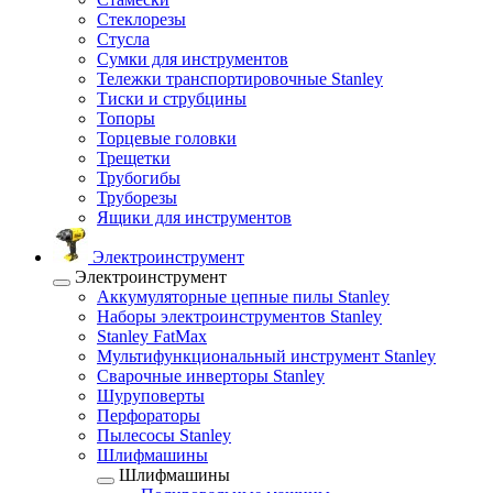
Стеклорезы
Стусла
Сумки для инструментов
Тележки транспортировочные Stanley
Тиски и струбцины
Топоры
Торцевые головки
Трещетки
Трубогибы
Труборезы
Ящики для инструментов
Электроинструмент
Электроинструмент
Аккумуляторные цепные пилы Stanley
Наборы электроинструментов Stanley
Stanley FatMax
Мультифункциональный инструмент Stanley
Сварочные инверторы Stanley
Шуруповерты
Перфораторы
Пылесосы Stanley
Шлифмашины
Шлифмашины