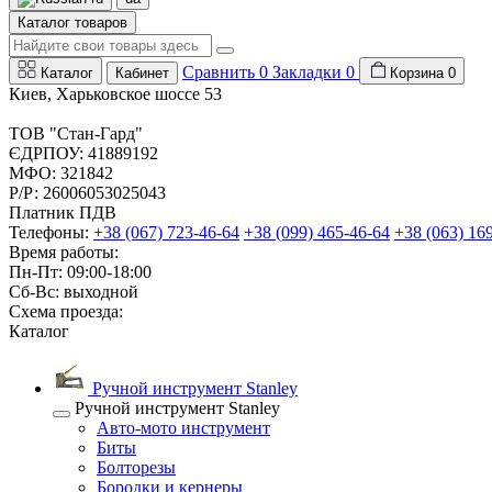
Каталог товаров
Сравнить
0
Закладки
0
Каталог
Кабинет
Корзина
0
Киев, Харьковское шоссе 53
ТОВ "Стан-Гард"
ЄДРПОУ: 41889192
МФО: 321842
Р/Р: 26006053025043
Платник ПДВ
Телефоны:
+38 (067) 723-46-64
+38 (099) 465-46-64
+38 (063) 16
Время работы:
Пн-Пт: 09:00-18:00
Сб-Вс: выходной
Схема проезда:
Каталог
Ручной инструмент Stanley
Ручной инструмент Stanley
Авто-мото инструмент
Биты
Болторезы
Бородки и кернеры