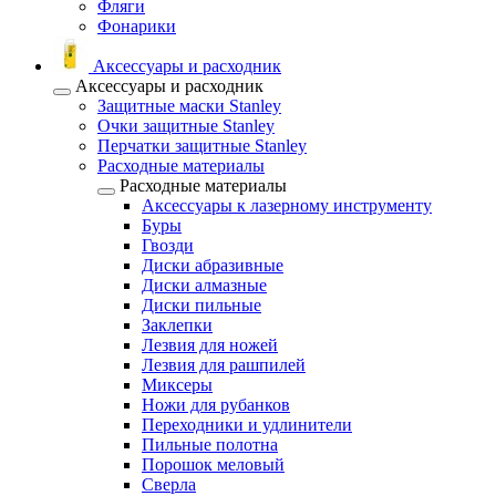
Фляги
Фонарики
Аксессуары и расходник
Аксессуары и расходник
Защитные маски Stanley
Очки защитные Stanley
Перчатки защитные Stanley
Расходные материалы
Расходные материалы
Аксессуары к лазерному инструменту
Буры
Гвозди
Диски абразивные
Диски алмазные
Диски пильные
Заклепки
Лезвия для ножей
Лезвия для рашпилей
Миксеры
Ножи для рубанков
Переходники и удлинители
Пильные полотна
Порошок меловый
Сверла