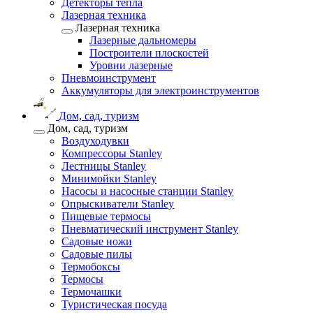
Детекторы тепла
Лазерная техника
Лазерная техника
Лазерные дальномеры
Построители плоскостей
Уровни лазерные
Пневмоинструмент
Аккумуляторы для электроинструментов
Дом, сад, туризм
Дом, сад, туризм
Воздуходувки
Компрессоры Stanley
Лестницы Stanley
Минимойки Stanley
Насосы и насосные станции Stanley
Опрыскиватели Stanley
Пищевые термосы
Пневматический инструмент Stanley
Садовые ножи
Садовые пилы
Термобоксы
Термосы
Термочашки
Туристическая посуда