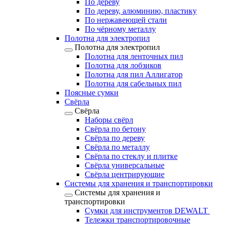
По дереву
По дереву, алюминию, пластику
По нержавеющей стали
По чёрному металлу
Полотна для электропил
Полотна для электропил
Полотна для ленточных пил
Полотна для лобзиков
Полотна для пил Аллигатор
Полотна для сабельных пил
Поясные сумки
Свёрла
Свёрла
Наборы свёрл
Свёрла по бетону
Свёрла по дереву
Свёрла по металлу
Свёрла по стеклу и плитке
Свёрла универсальные
Свёрла центрирующие
Системы для хранения и транспортировки
Системы для хранения и
транспортировки
Сумки для инструментов DEWALT
Тележки транспортировочные