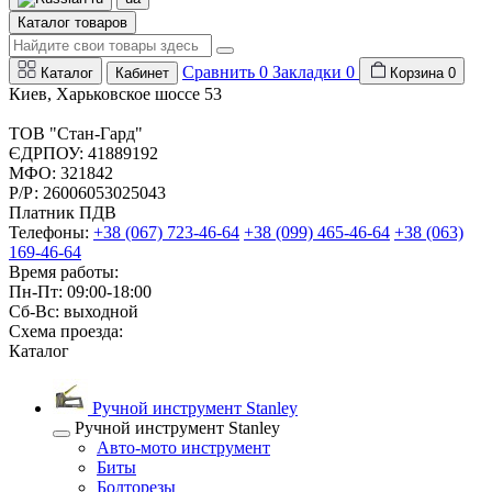
Каталог товаров
Сравнить
0
Закладки
0
Каталог
Кабинет
Корзина
0
Киев, Харьковское шоссе 53
ТОВ "Стан-Гард"
ЄДРПОУ: 41889192
МФО: 321842
Р/Р: 26006053025043
Платник ПДВ
Телефоны:
+38 (067) 723-46-64
+38 (099) 465-46-64
+38 (063)
169-46-64
Время работы:
Пн-Пт: 09:00-18:00
Сб-Вс: выходной
Схема проезда:
Каталог
Ручной инструмент Stanley
Ручной инструмент Stanley
Авто-мото инструмент
Биты
Болторезы