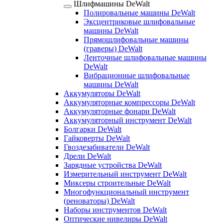
Шлифмашины DeWalt
Полировальные машины DeWalt
Эксцентриковые шлифовальные
машины DeWalt
Прямошлифовальные машины
(граверы) DeWalt
Ленточные шлифовальные машины
DeWalt
Вибрационные шлифовальные
машины DeWalt
Аккумуляторы DeWalt
Аккумуляторные компрессоры DeWalt
Аккумуляторные фонари DeWalt
Аккумуляторный инструмент DeWalt
Болгарки DeWalt
Гайковерты DeWalt
Гвоздезабиватели DeWalt
Дрели DeWalt
Зарядные устройства DeWalt
Измерительный инструмент DeWalt
Миксеры строительные DeWalt
Многофункциональный инструмент
(реноваторы) DeWalt
Наборы инструментов DeWalt
Оптические нивелиры DeWalt