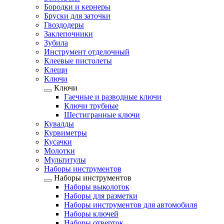
Бородки и кернеры
Бруски для заточки
Гвоздодеры
Заклепочники
Зубила
Инструмент отделочный
Клеевые пистолеты
Клещи
Ключи
Ключи
Гаечные и разводные ключи
Ключи трубные
Шестигранные ключи
Кувалды
Курвиметры
Кусачки
Молотки
Мультитулы
Наборы инструментов
Наборы инструментов
Наборы выколоток
Наборы для разметки
Наборы инструментов для автомобиля
Наборы ключей
Наборы отверток