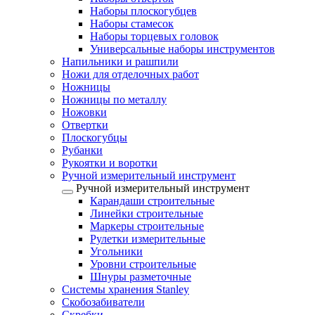
Наборы плоскогубцев
Наборы стамесок
Наборы торцевых головок
Универсальные наборы инструментов
Напильники и рашпили
Ножи для отделочных работ
Ножницы
Ножницы по металлу
Ножовки
Отвертки
Плоскогубцы
Рубанки
Рукоятки и воротки
Ручной измерительный инструмент
Ручной измерительный инструмент
Карандаши строительные
Линейки строительные
Маркеры строительные
Рулетки измерительные
Угольники
Уровни строительные
Шнуры разметочные
Системы хранения Stanley
Скобозабиватели
Скребки