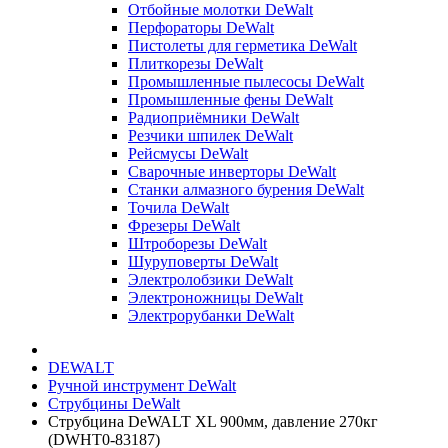
Отбойные молотки DeWalt
Перфораторы DeWalt
Пистолеты для герметика DeWalt
Плиткорезы DeWalt
Промышленные пылесосы DeWalt
Промышленные фены DeWalt
Радиоприёмники DeWalt
Резчики шпилек DeWalt
Рейсмусы DeWalt
Сварочные инверторы DeWalt
Станки алмазного бурения DeWalt
Точила DeWalt
Фрезеры DeWalt
Штроборезы DeWalt
Шуруповерты DeWalt
Электролобзики DeWalt
Электроножницы DeWalt
Электрорубанки DeWalt
DEWALT
Ручной инструмент DeWalt
Струбцины DeWalt
Струбцина DeWALT XL 900мм, давление 270кг
(DWHT0-83187)