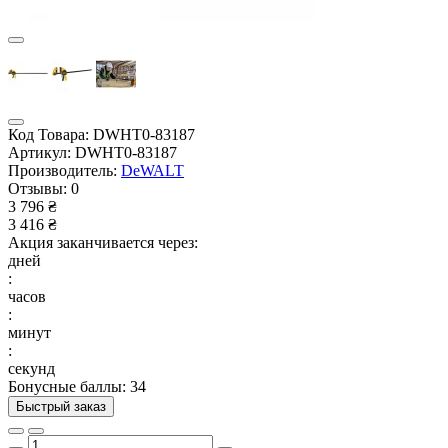
Код Товара:
DWHT0-83187
Артикул:
DWHT0-83187
Производитель:
DeWALT
Отзывы:
0
3 796 ₴
3 416 ₴
Акция заканчивается через:
дней
:
часов
:
минут
:
секунд
Бонусные баллы: 34
Быстрый заказ