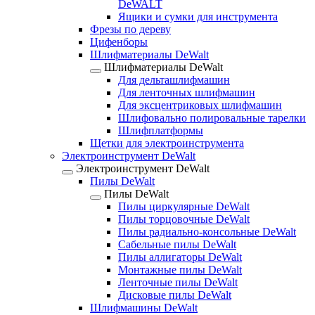
DeWALT
Ящики и сумки для инструмента
Фрезы по дереву
Цифенборы
Шлифматериалы DeWalt
Шлифматериалы DeWalt
Для дельташлифмашин
Для ленточных шлифмашин
Для эксцентриковых шлифмашин
Шлифовально полировальные тарелки
Шлифплатформы
Щетки для электроинструмента
Электроинструмент DeWalt
Электроинструмент DeWalt
Пилы DeWalt
Пилы DeWalt
Пилы циркулярные DeWalt
Пилы торцовочные DeWalt
Пилы радиально-консольные DeWalt
Сабельные пилы DeWalt
Пилы аллигаторы DeWalt
Монтажные пилы DeWalt
Ленточные пилы DeWalt
Дисковые пилы DeWalt
Шлифмашины DeWalt