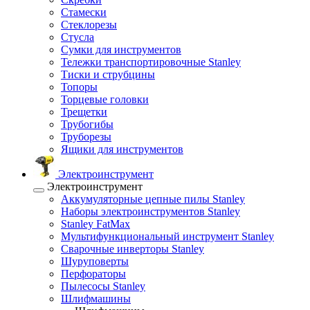
Стамески
Стеклорезы
Стусла
Сумки для инструментов
Тележки транспортировочные Stanley
Тиски и струбцины
Топоры
Торцевые головки
Трещетки
Трубогибы
Труборезы
Ящики для инструментов
Электроинструмент
Электроинструмент
Аккумуляторные цепные пилы Stanley
Наборы электроинструментов Stanley
Stanley FatMax
Мультифункциональный инструмент Stanley
Сварочные инверторы Stanley
Шуруповерты
Перфораторы
Пылесосы Stanley
Шлифмашины