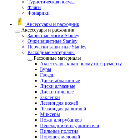
Туристическая посуда
Фляги
Фонарики
Аксессуары и расходник
Аксессуары и расходник
Защитные маски Stanley
Очки защитные Stanley
Перчатки защитные Stanley
Расходные материалы
Расходные материалы
Аксессуары к лазерному инструменту
Буры
Гвозди
Диски абразивные
Диски алмазные
Диски пильные
Заклепки
Лезвия для ножей
Лезвия для рашпилей
Миксеры
Ножи для рубанков
Переходники и удлинители
Пильные полотна
Порошок меловый