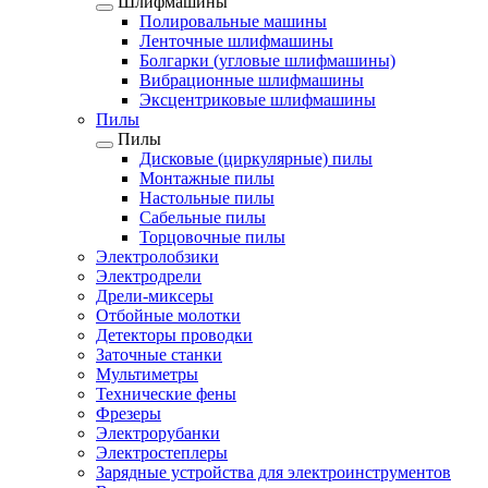
Шлифмашины
Полировальные машины
Ленточные шлифмашины
Болгарки (угловые шлифмашины)
Вибрационные шлифмашины
Эксцентриковые шлифмашины
Пилы
Пилы
Дисковые (циркулярные) пилы
Монтажные пилы
Настольные пилы
Сабельные пилы
Торцовочные пилы
Электролобзики
Электродрели
Дрели-миксеры
Отбойные молотки
Детекторы проводки
Заточные станки
Мультиметры
Технические фены
Фрезеры
Электрорубанки
Электростеплеры
Зарядные устройства для электроинструментов