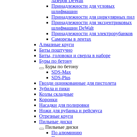
лазеров DeWalt
Принадлежности для угловых
шлифмашин
Принадлежности для циркулярных пил
Принадлежности для эксцентриковых
шлифмашин DeWalt
Принадлежности для электрорубанков
Саморезы в лентах
Алмазные круги
Биты поштучно
Биты, головоки и сверла в наборе
Буры по бетону
Буры по бетону
SDS-Max
SDS-Plus
Гвозди оцинкованные для пистолета
Зубила и пики
Козлы складные
Коронки
Насадки для полировки
Ножи для рубанка и рейсмуса
Отрезные круги
Пильные диски
Пильные диски
По алюминию