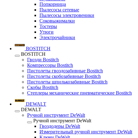
Попкорница
Пылесосы сетевые
Пылесосы электровеники
Соковыжималки
Тостеры
Утюги
Электрочайники
BOSTITCH
BOSTITCH
Гвозди Bostitch
Компрессоры Bostitch
Пистолеты гвоздозабивные Bostitch
Пистолеты скобозабивные Bostitch
Пистолеты шпилькозабивные Bostitch
Скобы Bostitch
Степлеры механические пневматические Bostitch
DEWALT
DEWALT
Ручной инструмент DeWalt
Ручной инструмент DeWalt
Гвоздодеры DeWalt
Измерительный ручной инструмент DeWalt
Ключи DeWalt