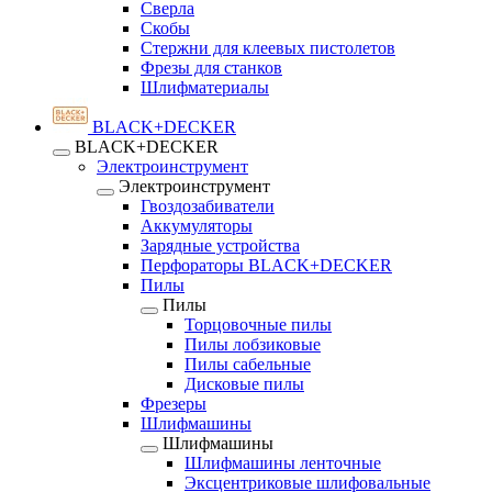
Сверла
Скобы
Стержни для клеевых пистолетов
Фрезы для станков
Шлифматериалы
BLACK+DECKER
BLACK+DECKER
Электроинструмент
Электроинструмент
Гвоздозабиватели
Аккумуляторы
Зарядные устройства
Перфораторы BLACK+DECKER
Пилы
Пилы
Торцовочные пилы
Пилы лобзиковые
Пилы сабельные
Дисковые пилы
Фрезеры
Шлифмашины
Шлифмашины
Шлифмашины ленточные
Эксцентриковые шлифовальные