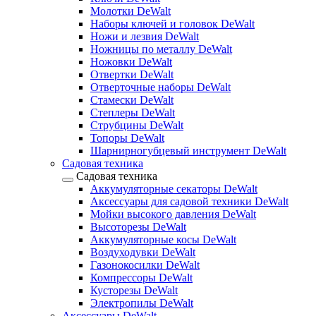
Молотки DeWalt
Наборы ключей и головок DeWalt
Ножи и лезвия DeWalt
Ножницы по металлу DeWalt
Ножовки DeWalt
Отвертки DeWalt
Отверточные наборы DeWalt
Стамески DeWalt
Степлеры DeWalt
Струбцины DeWalt
Топоры DeWalt
Шарнирногубцевый инструмент DeWalt
Садовая техника
Садовая техника
Аккумуляторные секаторы DeWalt
Аксессуары для садовой техники DeWalt
Мойки высокого давления DeWalt
Высоторезы DeWalt
Аккумуляторные косы DeWalt
Воздуходувки DeWalt
Газонокосилки DeWalt
Компрессоры DeWalt
Кусторезы DeWalt
Электропилы DeWalt
Аксессуары DeWalt