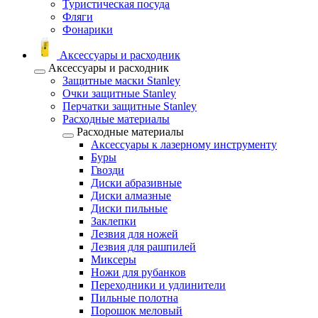
Туристическая посуда
Фляги
Фонарики
Аксессуары и расходник
Аксессуары и расходник
Защитные маски Stanley
Очки защитные Stanley
Перчатки защитные Stanley
Расходные материалы
Расходные материалы
Аксессуары к лазерному инструменту
Буры
Гвозди
Диски абразивные
Диски алмазные
Диски пильные
Заклепки
Лезвия для ножей
Лезвия для рашпилей
Миксеры
Ножи для рубанков
Переходники и удлинители
Пильные полотна
Порошок меловый