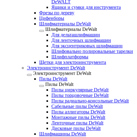
DeWALT
Ящики и сумки для инструмента
Фрезы по дереву
Цифенборы
Шлифматериалы DeWalt
Шлифматериалы DeWalt
Для дельташлифмашин
Для ленточных шлифмашин
Для эксцентриковых шлифмашин
Шлифовально полировальные тарелки
Шлифплатформы
Щетки для электроинструмента
Электроинструмент DeWalt
Электроинструмент DeWalt
Пилы DeWalt
Пилы DeWalt
Пилы циркулярные DeWalt
Пилы торцовочные DeWalt
Пилы радиально-консольные DeWalt
Сабельные пилы DeWalt
Пилы аллигаторы DeWalt
Монтажные пилы DeWalt
Ленточные пилы DeWalt
Дисковые пилы DeWalt
Шлифмашины DeWalt