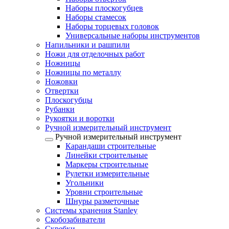
Наборы плоскогубцев
Наборы стамесок
Наборы торцевых головок
Универсальные наборы инструментов
Напильники и рашпили
Ножи для отделочных работ
Ножницы
Ножницы по металлу
Ножовки
Отвертки
Плоскогубцы
Рубанки
Рукоятки и воротки
Ручной измерительный инструмент
Ручной измерительный инструмент
Карандаши строительные
Линейки строительные
Маркеры строительные
Рулетки измерительные
Угольники
Уровни строительные
Шнуры разметочные
Системы хранения Stanley
Скобозабиватели
Скребки