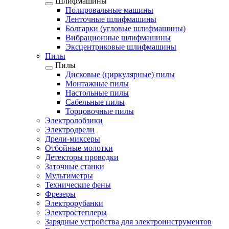
Шлифмашины
Полировальные машины
Ленточные шлифмашины
Болгарки (угловые шлифмашины)
Вибрационные шлифмашины
Эксцентриковые шлифмашины
Пилы
Пилы
Дисковые (циркулярные) пилы
Монтажные пилы
Настольные пилы
Сабельные пилы
Торцовочные пилы
Электролобзики
Электродрели
Дрели-миксеры
Отбойные молотки
Детекторы проводки
Заточные станки
Мультиметры
Технические фены
Фрезеры
Электрорубанки
Электростеплеры
Зарядные устройства для электроинструментов