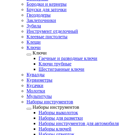
Бородки и кернеры
Бруски для заточки
Гвоздодеры
Заклепочники
Зубила
Инструмент отделочный
Клеевые пистолеты
Клещи
Ключи
Ключи
Гаечные и разводные ключи
Ключи трубные
Шестигранные ключи
Кувалды
Курвиметры
Кусачки
Молотки
Мультитулы
Наборы инструментов
Наборы инструментов
Наборы выколоток
Наборы для разметки
Наборы инструментов для автомобиля
Наборы ключей
Наборы отверток