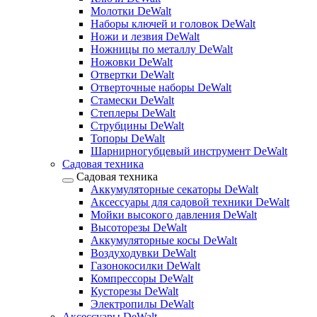
Молотки DeWalt
Наборы ключей и головок DeWalt
Ножи и лезвия DeWalt
Ножницы по металлу DeWalt
Ножовки DeWalt
Отвертки DeWalt
Отверточные наборы DeWalt
Стамески DeWalt
Степлеры DeWalt
Струбцины DeWalt
Топоры DeWalt
Шарнирногубцевый инструмент DeWalt
Садовая техника
Садовая техника
Аккумуляторные секаторы DeWalt
Аксессуары для садовой техники DeWalt
Мойки высокого давления DeWalt
Высоторезы DeWalt
Аккумуляторные косы DeWalt
Воздуходувки DeWalt
Газонокосилки DeWalt
Компрессоры DeWalt
Кусторезы DeWalt
Электропилы DeWalt
Аксессуары DeWalt