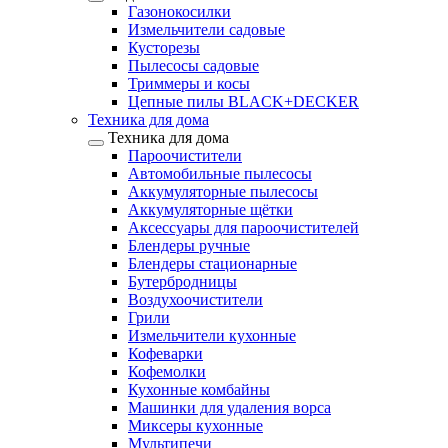
Газонокосилки
Измельчители садовые
Кусторезы
Пылесосы садовые
Триммеры и косы
Цепные пилы BLACK+DECKER
Техника для дома
Техника для дома
Пароочистители
Автомобильные пылесосы
Аккумуляторные пылесосы
Аккумуляторные щётки
Аксессуары для пароочистителей
Блендеры ручные
Блендеры стационарные
Бутербродницы
Воздухоочистители
Грили
Измельчители кухонные
Кофеварки
Кофемолки
Кухонные комбайны
Машинки для удаления ворса
Миксеры кухонные
Мультипечи