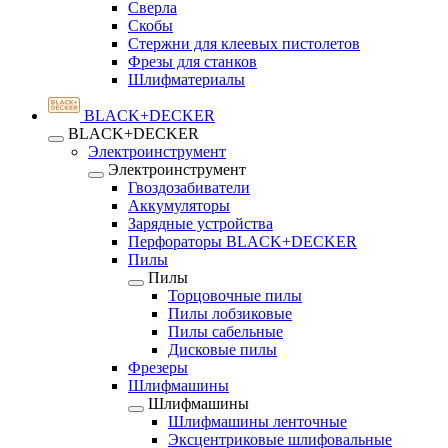
Сверла
Скобы
Стержни для клеевых пистолетов
Фрезы для станков
Шлифматериалы
BLACK+DECKER
BLACK+DECKER
Электроинструмент
Электроинструмент
Гвоздозабиватели
Аккумуляторы
Зарядные устройства
Перфораторы BLACK+DECKER
Пилы
Пилы
Торцовочные пилы
Пилы лобзиковые
Пилы сабельные
Дисковые пилы
Фрезеры
Шлифмашины
Шлифмашины
Шлифмашины ленточные
Эксцентриковые шлифовальные