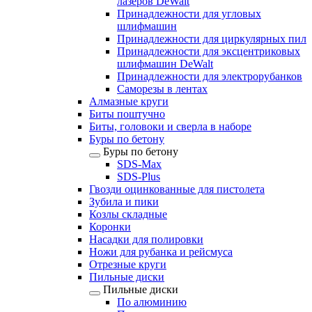
лазеров DeWalt
Принадлежности для угловых
шлифмашин
Принадлежности для циркулярных пил
Принадлежности для эксцентриковых
шлифмашин DeWalt
Принадлежности для электрорубанков
Саморезы в лентах
Алмазные круги
Биты поштучно
Биты, головоки и сверла в наборе
Буры по бетону
Буры по бетону
SDS-Max
SDS-Plus
Гвозди оцинкованные для пистолета
Зубила и пики
Козлы складные
Коронки
Насадки для полировки
Ножи для рубанка и рейсмуса
Отрезные круги
Пильные диски
Пильные диски
По алюминию