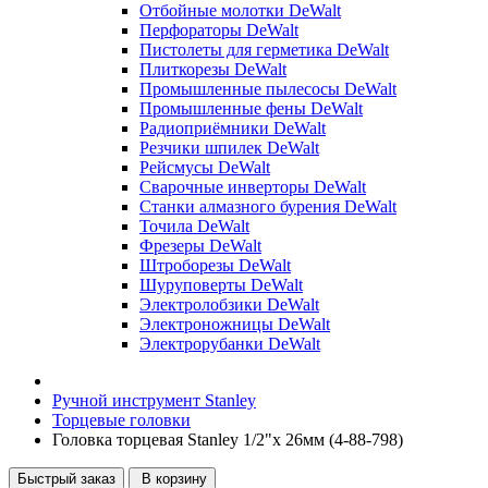
Отбойные молотки DeWalt
Перфораторы DeWalt
Пистолеты для герметика DeWalt
Плиткорезы DeWalt
Промышленные пылесосы DeWalt
Промышленные фены DeWalt
Радиоприёмники DeWalt
Резчики шпилек DeWalt
Рейсмусы DeWalt
Сварочные инверторы DeWalt
Станки алмазного бурения DeWalt
Точила DeWalt
Фрезеры DeWalt
Штроборезы DeWalt
Шуруповерты DeWalt
Электролобзики DeWalt
Электроножницы DeWalt
Электрорубанки DeWalt
Ручной инструмент Stanley
Торцевые головки
Головка торцевая Stanley 1/2"х 26мм (4-88-798)
Быстрый заказ
В корзину