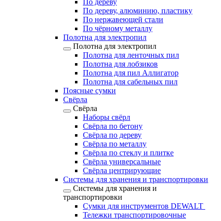
По дереву
По дереву, алюминию, пластику
По нержавеющей стали
По чёрному металлу
Полотна для электропил
Полотна для электропил
Полотна для ленточных пил
Полотна для лобзиков
Полотна для пил Аллигатор
Полотна для сабельных пил
Поясные сумки
Свёрла
Свёрла
Наборы свёрл
Свёрла по бетону
Свёрла по дереву
Свёрла по металлу
Свёрла по стеклу и плитке
Свёрла универсальные
Свёрла центрирующие
Системы для хранения и транспортировки
Системы для хранения и
транспортировки
Сумки для инструментов DEWALT
Тележки транспортировочные