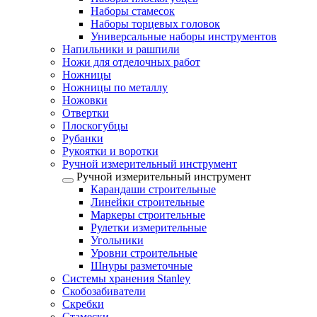
Наборы стамесок
Наборы торцевых головок
Универсальные наборы инструментов
Напильники и рашпили
Ножи для отделочных работ
Ножницы
Ножницы по металлу
Ножовки
Отвертки
Плоскогубцы
Рубанки
Рукоятки и воротки
Ручной измерительный инструмент
Ручной измерительный инструмент
Карандаши строительные
Линейки строительные
Маркеры строительные
Рулетки измерительные
Угольники
Уровни строительные
Шнуры разметочные
Системы хранения Stanley
Скобозабиватели
Скребки
Стамески