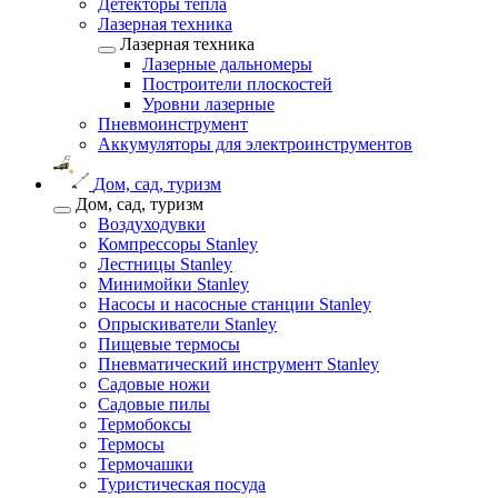
Детекторы тепла
Лазерная техника
Лазерная техника
Лазерные дальномеры
Построители плоскостей
Уровни лазерные
Пневмоинструмент
Аккумуляторы для электроинструментов
Дом, сад, туризм
Дом, сад, туризм
Воздуходувки
Компрессоры Stanley
Лестницы Stanley
Минимойки Stanley
Насосы и насосные станции Stanley
Опрыскиватели Stanley
Пищевые термосы
Пневматический инструмент Stanley
Садовые ножи
Садовые пилы
Термобоксы
Термосы
Термочашки
Туристическая посуда