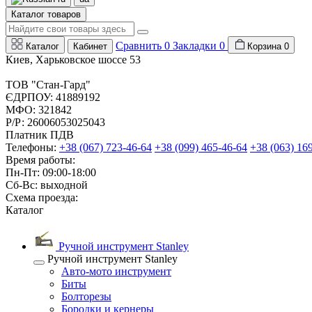
Каталог товаров
Сравнить
0
Закладки
0
Каталог
Кабинет
Корзина
0
Киев, Харьковское шоссе 53
ТОВ "Стан-Гард"
ЄДРПОУ: 41889192
МФО: 321842
Р/Р: 26006053025043
Платник ПДВ
Телефоны:
+38 (067) 723-46-64
+38 (099) 465-46-64
+38 (063) 16
Время работы:
Пн-Пт: 09:00-18:00
Сб-Вс: выходной
Схема проезда:
Каталог
Ручной инструмент Stanley
Ручной инструмент Stanley
Авто-мото инструмент
Биты
Болторезы
Бородки и кернеры