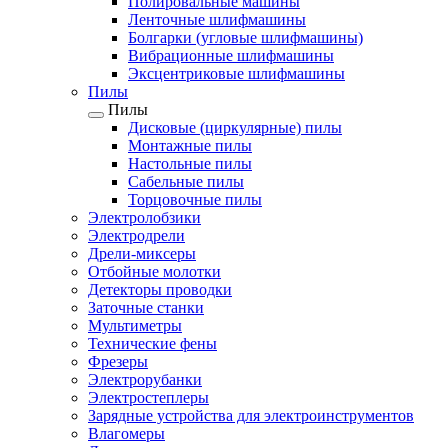
Полировальные машины
Ленточные шлифмашины
Болгарки (угловые шлифмашины)
Вибрационные шлифмашины
Эксцентриковые шлифмашины
Пилы
Пилы
Дисковые (циркулярные) пилы
Монтажные пилы
Настольные пилы
Сабельные пилы
Торцовочные пилы
Электролобзики
Электродрели
Дрели-миксеры
Отбойные молотки
Детекторы проводки
Заточные станки
Мультиметры
Технические фены
Фрезеры
Электрорубанки
Электростеплеры
Зарядные устройства для электроинструментов
Влагомеры