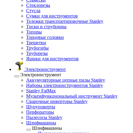
Стеклорезы
Стусла
Сумки для инструментов
Тележки транспортировочные Stanley
Тиски и струбцины
Топоры
Торцевые головки
Трещетки
Трубогибы
Труборезы
Ящики для инструментов
Электроинструмент
Электроинструмент
Аккумуляторные цепные пилы Stanley
Наборы электроинструментов Stanley
Stanley FatMax
Мультифункциональный инструмент Stanley
Сварочные инверторы Stanley
Шуруповерты
Перфораторы
Пылесосы Stanley
Шлифмашины
Шлифмашины