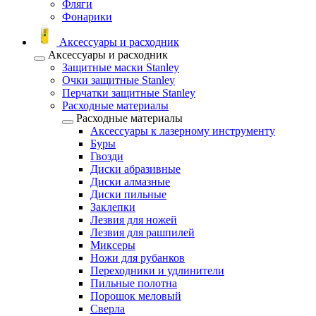
Фляги
Фонарики
Аксессуары и расходник
Аксессуары и расходник
Защитные маски Stanley
Очки защитные Stanley
Перчатки защитные Stanley
Расходные материалы
Расходные материалы
Аксессуары к лазерному инструменту
Буры
Гвозди
Диски абразивные
Диски алмазные
Диски пильные
Заклепки
Лезвия для ножей
Лезвия для рашпилей
Миксеры
Ножи для рубанков
Переходники и удлинители
Пильные полотна
Порошок меловый
Сверла