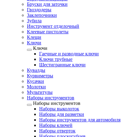
Бруски для заточки
Гвоздодеры
Заклепочники
Зубила
Инструмент отделочный
Клеевые пистолеты
Клещи
Ключи
Ключи
Гаечные и разводные ключи
Ключи трубные
Шестигранные ключи
Кувалды
Курвиметры
Кусачки
Молотки
Мультитулы
Наборы инструментов
Наборы инструментов
Наборы выколоток
Наборы для разметки
Наборы инструментов для автомобиля
Наборы ключей
Наборы отверток
Наборы плоскогубцев