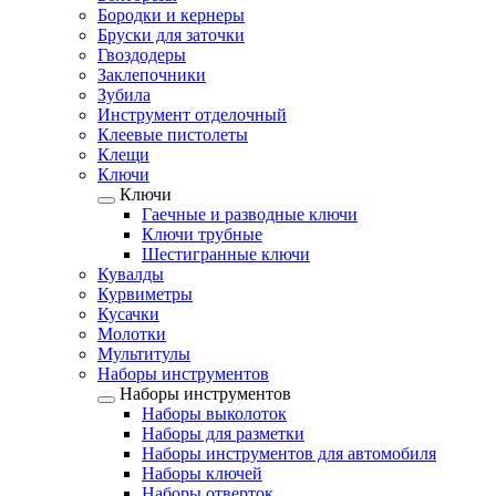
Бородки и кернеры
Бруски для заточки
Гвоздодеры
Заклепочники
Зубила
Инструмент отделочный
Клеевые пистолеты
Клещи
Ключи
Ключи
Гаечные и разводные ключи
Ключи трубные
Шестигранные ключи
Кувалды
Курвиметры
Кусачки
Молотки
Мультитулы
Наборы инструментов
Наборы инструментов
Наборы выколоток
Наборы для разметки
Наборы инструментов для автомобиля
Наборы ключей
Наборы отверток