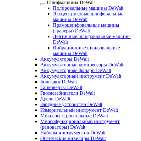
Шлифмашины DeWalt
Полировальные машины DeWalt
Эксцентриковые шлифовальные
машины DeWalt
Прямошлифовальные машины
(граверы) DeWalt
Ленточные шлифовальные машины
DeWalt
Вибрационные шлифовальные
машины DeWalt
Аккумуляторы DeWalt
Аккумуляторные компрессоры DeWalt
Аккумуляторные фонари DeWalt
Аккумуляторный инструмент DeWalt
Болгарки DeWalt
Гайковерты DeWalt
Гвоздезабиватели DeWalt
Дрели DeWalt
Зарядные устройства DeWalt
Измерительный инструмент DeWalt
Миксеры строительные DeWalt
Многофункциональный инструмент
(реноваторы) DeWalt
Наборы инструментов DeWalt
Оптические нивелиры DeWalt