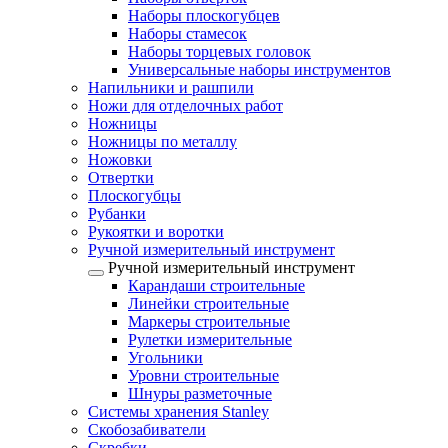
Наборы плоскогубцев
Наборы стамесок
Наборы торцевых головок
Универсальные наборы инструментов
Напильники и рашпили
Ножи для отделочных работ
Ножницы
Ножницы по металлу
Ножовки
Отвертки
Плоскогубцы
Рубанки
Рукоятки и воротки
Ручной измерительный инструмент
Ручной измерительный инструмент
Карандаши строительные
Линейки строительные
Маркеры строительные
Рулетки измерительные
Угольники
Уровни строительные
Шнуры разметочные
Системы хранения Stanley
Скобозабиватели
Скребки