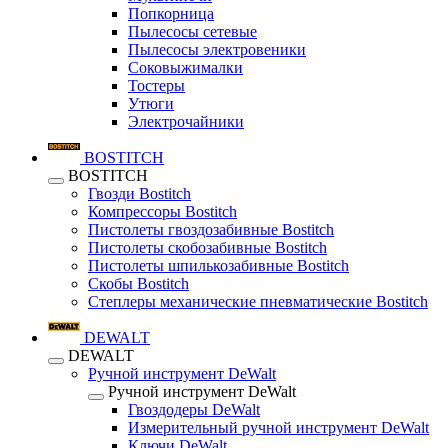
Попкорница
Пылесосы сетевые
Пылесосы электровеники
Соковыжималки
Тостеры
Утюги
Электрочайники
BOSTITCH
BOSTITCH
Гвозди Bostitch
Компрессоры Bostitch
Пистолеты гвоздозабивные Bostitch
Пистолеты скобозабивные Bostitch
Пистолеты шпилькозабивные Bostitch
Скобы Bostitch
Степлеры механические пневматические Bostitch
DEWALT
DEWALT
Ручной инструмент DeWalt
Ручной инструмент DeWalt
Гвоздодеры DeWalt
Измерительный ручной инструмент DeWalt
Ключи DeWalt