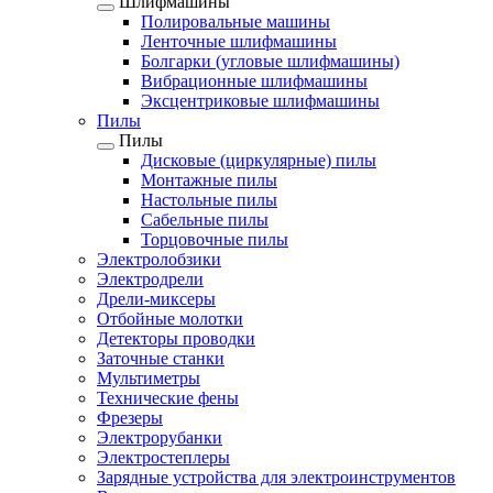
Шлифмашины
Полировальные машины
Ленточные шлифмашины
Болгарки (угловые шлифмашины)
Вибрационные шлифмашины
Эксцентриковые шлифмашины
Пилы
Пилы
Дисковые (циркулярные) пилы
Монтажные пилы
Настольные пилы
Сабельные пилы
Торцовочные пилы
Электролобзики
Электродрели
Дрели-миксеры
Отбойные молотки
Детекторы проводки
Заточные станки
Мультиметры
Технические фены
Фрезеры
Электрорубанки
Электростеплеры
Зарядные устройства для электроинструментов