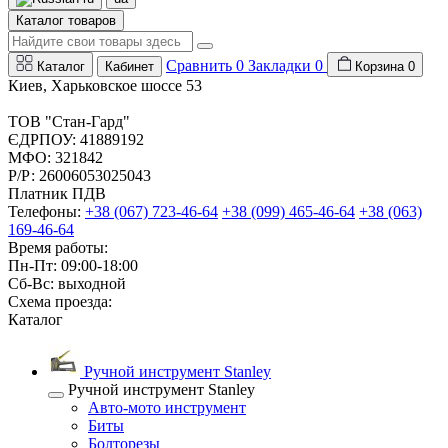
Каталог товаров
Сравнить
0
Закладки
0
Каталог
Кабинет
Корзина
0
Киев, Харьковское шоссе 53
ТОВ "Стан-Гард"
ЄДРПОУ: 41889192
МФО: 321842
Р/Р: 26006053025043
Платник ПДВ
Телефоны:
+38 (067) 723-46-64
+38 (099) 465-46-64
+38 (063)
169-46-64
Время работы:
Пн-Пт: 09:00-18:00
Сб-Вс: выходной
Схема проезда:
Каталог
Ручной инструмент Stanley
Ручной инструмент Stanley
Авто-мото инструмент
Биты
Болторезы