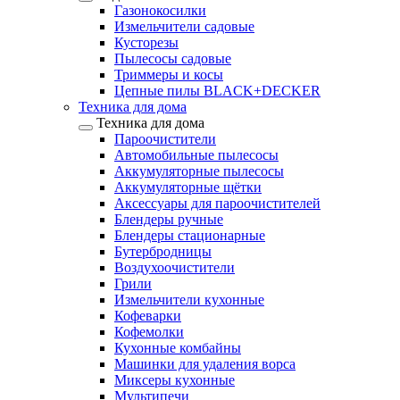
Газонокосилки
Измельчители садовые
Кусторезы
Пылесосы садовые
Триммеры и косы
Цепные пилы BLACK+DECKER
Техника для дома
Техника для дома
Пароочистители
Автомобильные пылесосы
Аккумуляторные пылесосы
Аккумуляторные щётки
Аксессуары для пароочистителей
Блендеры ручные
Блендеры стационарные
Бутербродницы
Воздухоочистители
Грили
Измельчители кухонные
Кофеварки
Кофемолки
Кухонные комбайны
Машинки для удаления ворса
Миксеры кухонные
Мультипечи