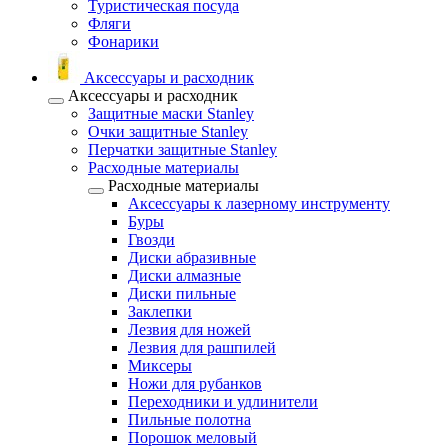
Туристическая посуда
Фляги
Фонарики
Аксессуары и расходник
Аксессуары и расходник
Защитные маски Stanley
Очки защитные Stanley
Перчатки защитные Stanley
Расходные материалы
Расходные материалы
Аксессуары к лазерному инструменту
Буры
Гвозди
Диски абразивные
Диски алмазные
Диски пильные
Заклепки
Лезвия для ножей
Лезвия для рашпилей
Миксеры
Ножи для рубанков
Переходники и удлинители
Пильные полотна
Порошок меловый