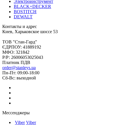
Электроинструмент
BLACK+DECKER
BOSTITCH
DEWALT
Контакты и адрес
Киев, Харьковское шоссе 53
ТОВ "Стан-Гард"
ЄДРПОУ: 41889192
МФО: 321842
Р/Р: 26006053025043
Платник ПДВ
order@stanleys.ua
Пн-Пт: 09:00-18:00
Сб-Вс: выходной
Мессенджеры
Viber
Viber