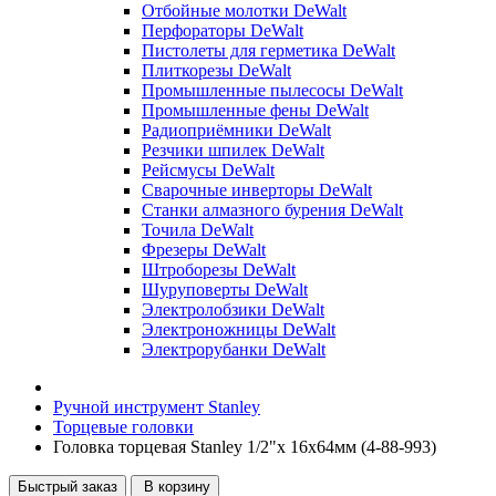
Отбойные молотки DeWalt
Перфораторы DeWalt
Пистолеты для герметика DeWalt
Плиткорезы DeWalt
Промышленные пылесосы DeWalt
Промышленные фены DeWalt
Радиоприёмники DeWalt
Резчики шпилек DeWalt
Рейсмусы DeWalt
Сварочные инверторы DeWalt
Станки алмазного бурения DeWalt
Точила DeWalt
Фрезеры DeWalt
Штроборезы DeWalt
Шуруповерты DeWalt
Электролобзики DeWalt
Электроножницы DeWalt
Электрорубанки DeWalt
Ручной инструмент Stanley
Торцевые головки
Головка торцевая Stanley 1/2"х 16x64мм (4-88-993)
Быстрый заказ
В корзину