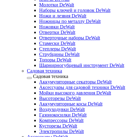
Молотки DeWalt
Наборы ключей и головок DeWalt
Ножи и лезвия DeWalt
Ножницы по металлу DeWalt
Ножовки DeWalt
Отвертки DeWalt
Отверточные наборы DeWalt
Стамески DeWalt
Степлеры DeWalt
Струбцины DeWalt
Топоры DeWalt
Шарнирногубцевый инструмент DeWalt
Садовая техника
Садовая техника
Аккумуляторные секаторы DeWalt
Аксессуары для садовой техники DeWalt
Мойки высокого давления DeWalt
Высоторезы DeWalt
Аккумуляторные косы DeWalt
Воздуходувки DeWalt
Газонокосилки DeWalt
Компрессоры DeWalt
Кусторезы DeWalt
Электропилы DeWalt
Аксессуары DeWalt