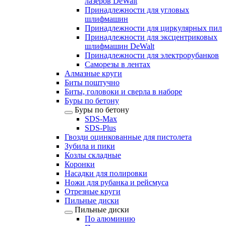
лазеров DeWalt
Принадлежности для угловых
шлифмашин
Принадлежности для циркулярных пил
Принадлежности для эксцентриковых
шлифмашин DeWalt
Принадлежности для электрорубанков
Саморезы в лентах
Алмазные круги
Биты поштучно
Биты, головоки и сверла в наборе
Буры по бетону
Буры по бетону
SDS-Max
SDS-Plus
Гвозди оцинкованные для пистолета
Зубила и пики
Козлы складные
Коронки
Насадки для полировки
Ножи для рубанка и рейсмуса
Отрезные круги
Пильные диски
Пильные диски
По алюминию