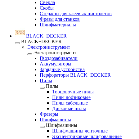
Сверла
Скобы
Стержни для клеевых пистолетов
Фрезы для станков
Шлифматериалы
BLACK+DECKER
BLACK+DECKER
Электроинструмент
Электроинструмент
Гвоздозабиватели
Аккумуляторы
Зарядные устройства
Перфораторы BLACK+DECKER
Пилы
Пилы
Торцовочные пилы
Пилы лобзиковые
Пилы сабельные
Дисковые пилы
Фрезеры
Шлифмашины
Шлифмашины
Шлифмашины ленточные
Эксцентриковые шлифовальные