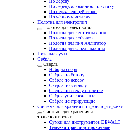
По дереву
По дереву, алюминию, пластику
По нержавеющей стали
По чёрному металлу
Полотна для электропил
Полотна для электропил
Полотна для ленточных пил
Полотна для лобзиков
Полотна для пил Аллигатор
Полотна для сабельных пил
Поясные сумки
Свёрла
Свёрла
Наборы свёрл
Свёрла по бетону
Свёрла по дереву
Свёрла по металлу
Свёрла по стеклу и плитке
Свёрла универсальные
Свёрла центрирующие
Системы для хранения и транспортировки
Системы для хранения и
транспортировки
Сумки для инструментов DEWALT
Тележки транспортировочные