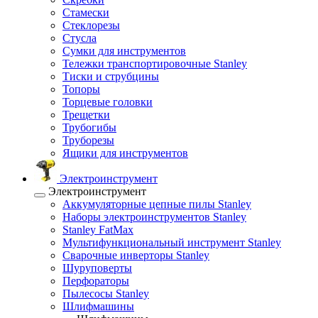
Стамески
Стеклорезы
Стусла
Сумки для инструментов
Тележки транспортировочные Stanley
Тиски и струбцины
Топоры
Торцевые головки
Трещетки
Трубогибы
Труборезы
Ящики для инструментов
Электроинструмент
Электроинструмент
Аккумуляторные цепные пилы Stanley
Наборы электроинструментов Stanley
Stanley FatMax
Мультифункциональный инструмент Stanley
Сварочные инверторы Stanley
Шуруповерты
Перфораторы
Пылесосы Stanley
Шлифмашины