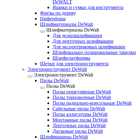
DeWALT
Ящики и сумки для инструмента
Фрезы по дереву
Цифенборы
Шлифматериалы DeWalt
Шлифматериалы DeWalt
Для дельташлифмашин
Для ленточных шлифмашин
Для эксцентриковых шлифмашин
Шлифовально полировальные тарелки
Шлифплатформы
Щетки для электроинструмента
Электроинструмент DeWalt
Электроинструмент DeWalt
Пилы DeWalt
Пилы DeWalt
Пилы циркулярные DeWalt
Пилы торцовочные DeWalt
Пилы радиально-консольные DeWalt
Сабельные пилы DeWalt
Пилы аллигаторы DeWalt
Монтажные пилы DeWalt
Ленточные пилы DeWalt
Дисковые пилы DeWalt
Шлифмашины DeWalt