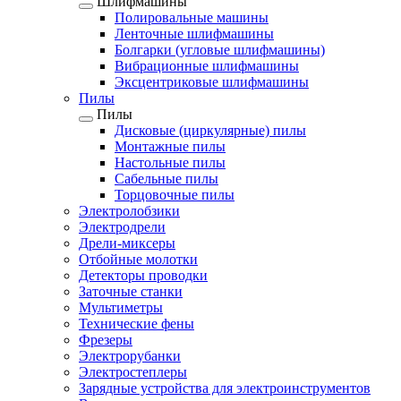
Шлифмашины
Полировальные машины
Ленточные шлифмашины
Болгарки (угловые шлифмашины)
Вибрационные шлифмашины
Эксцентриковые шлифмашины
Пилы
Пилы
Дисковые (циркулярные) пилы
Монтажные пилы
Настольные пилы
Сабельные пилы
Торцовочные пилы
Электролобзики
Электродрели
Дрели-миксеры
Отбойные молотки
Детекторы проводки
Заточные станки
Мультиметры
Технические фены
Фрезеры
Электрорубанки
Электростеплеры
Зарядные устройства для электроинструментов