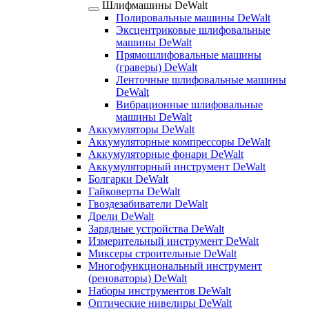
Шлифмашины DeWalt
Полировальные машины DeWalt
Эксцентриковые шлифовальные
машины DeWalt
Прямошлифовальные машины
(граверы) DeWalt
Ленточные шлифовальные машины
DeWalt
Вибрационные шлифовальные
машины DeWalt
Аккумуляторы DeWalt
Аккумуляторные компрессоры DeWalt
Аккумуляторные фонари DeWalt
Аккумуляторный инструмент DeWalt
Болгарки DeWalt
Гайковерты DeWalt
Гвоздезабиватели DeWalt
Дрели DeWalt
Зарядные устройства DeWalt
Измерительный инструмент DeWalt
Миксеры строительные DeWalt
Многофункциональный инструмент
(реноваторы) DeWalt
Наборы инструментов DeWalt
Оптические нивелиры DeWalt