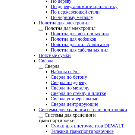
По дереву
По дереву, алюминию, пластику
По нержавеющей стали
По чёрному металлу
Полотна для электропил
Полотна для электропил
Полотна для ленточных пил
Полотна для лобзиков
Полотна для пил Аллигатор
Полотна для сабельных пил
Поясные сумки
Свёрла
Свёрла
Наборы свёрл
Свёрла по бетону
Свёрла по дереву
Свёрла по металлу
Свёрла по стеклу и плитке
Свёрла универсальные
Свёрла центрирующие
Системы для хранения и транспортировки
Системы для хранения и
транспортировки
Сумки для инструментов DEWALT
Тележки транспортировочные