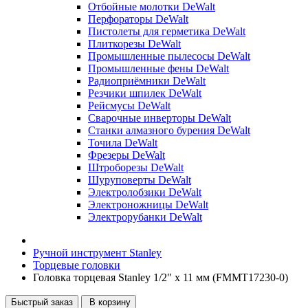
Отбойные молотки DeWalt
Перфораторы DeWalt
Пистолеты для герметика DeWalt
Плиткорезы DeWalt
Промышленные пылесосы DeWalt
Промышленные фены DeWalt
Радиоприёмники DeWalt
Резчики шпилек DeWalt
Рейсмусы DeWalt
Сварочные инверторы DeWalt
Станки алмазного бурения DeWalt
Точила DeWalt
Фрезеры DeWalt
Штроборезы DeWalt
Шуруповерты DeWalt
Электролобзики DeWalt
Электроножницы DeWalt
Электрорубанки DeWalt
Ручной инструмент Stanley
Торцевые головки
Головка торцевая Stanley 1/2" х 11 мм (FMMT17230-0)
Быстрый заказ
В корзину