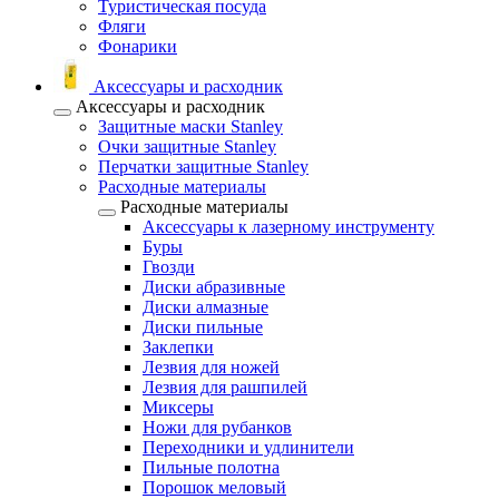
Туристическая посуда
Фляги
Фонарики
Аксессуары и расходник
Аксессуары и расходник
Защитные маски Stanley
Очки защитные Stanley
Перчатки защитные Stanley
Расходные материалы
Расходные материалы
Аксессуары к лазерному инструменту
Буры
Гвозди
Диски абразивные
Диски алмазные
Диски пильные
Заклепки
Лезвия для ножей
Лезвия для рашпилей
Миксеры
Ножи для рубанков
Переходники и удлинители
Пильные полотна
Порошок меловый