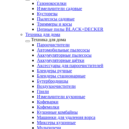
Газонокосилки
Измельчители садовые
Кусторезы
Пылесосы садовые
Триммеры и косы
Цепные пилы BLACK+DECKER
Техника для дома
Техника для дома
Пароочистители
Автомобильные пылесосы
Аккумуляторные пылесосы
Аккумуляторные щётки
Аксессуары для пароочистителей
Блендеры ручные
Блендеры стационарные
Бутербродницы
Воздухоочистители
Грили
Измельчители кухонные
Кофеварки
Кофемолки
Кухонные комбайны
Машинки для удаления ворса
Миксеры кухонные
Мультипечи