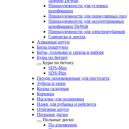
лазеров DeWalt
Принадлежности для угловых
шлифмашин
Принадлежности для циркулярных пил
Принадлежности для эксцентриковых
шлифмашин DeWalt
Принадлежности для электрорубанков
Саморезы в лентах
Алмазные круги
Биты поштучно
Биты, головоки и сверла в наборе
Буры по бетону
Буры по бетону
SDS-Max
SDS-Plus
Гвозди оцинкованные для пистолета
Зубила и пики
Козлы складные
Коронки
Насадки для полировки
Ножи для рубанка и рейсмуса
Отрезные круги
Пильные диски
Пильные диски
По алюминию