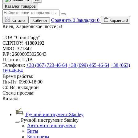
Каталог товаров
Сравнить
0
Закладки
0
Каталог
Кабинет
Корзина
0
Киев, Харьковское шоссе 53
ТОВ "Стан-Гард"
ЄДРПОУ: 41889192
МФО: 321842
Р/Р: 26006053025043
Платник ПДВ
Телефоны:
+38 (067) 723-46-64
+38 (099) 465-46-64
+38 (063)
169-46-64
Время работы:
Пн-Пт: 09:00-18:00
Сб-Вс: выходной
Схема проезда:
Каталог
Ручной инструмент Stanley
Ручной инструмент Stanley
Авто-мото инструмент
Биты
Болторезы