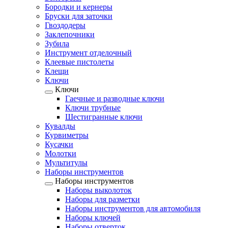
Бородки и кернеры
Бруски для заточки
Гвоздодеры
Заклепочники
Зубила
Инструмент отделочный
Клеевые пистолеты
Клещи
Ключи
Ключи
Гаечные и разводные ключи
Ключи трубные
Шестигранные ключи
Кувалды
Курвиметры
Кусачки
Молотки
Мультитулы
Наборы инструментов
Наборы инструментов
Наборы выколоток
Наборы для разметки
Наборы инструментов для автомобиля
Наборы ключей
Наборы отверток