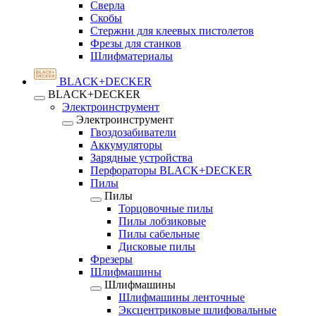
Сверла
Скобы
Стержни для клеевых пистолетов
Фрезы для станков
Шлифматериалы
BLACK+DECKER
BLACK+DECKER
Электроинструмент
Электроинструмент
Гвоздозабиватели
Аккумуляторы
Зарядные устройства
Перфораторы BLACK+DECKER
Пилы
Пилы
Торцовочные пилы
Пилы лобзиковые
Пилы сабельные
Дисковые пилы
Фрезеры
Шлифмашины
Шлифмашины
Шлифмашины ленточные
Эксцентриковые шлифовальные