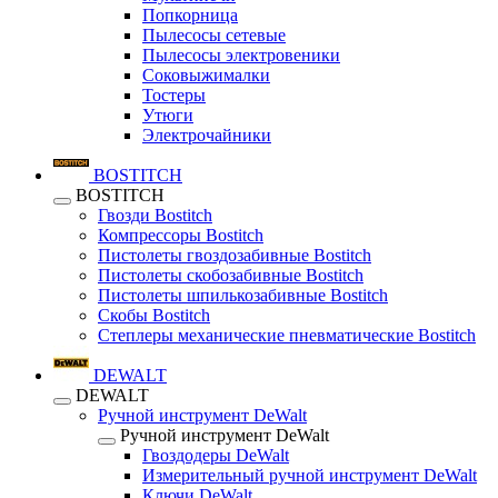
Попкорница
Пылесосы сетевые
Пылесосы электровеники
Соковыжималки
Тостеры
Утюги
Электрочайники
BOSTITCH
BOSTITCH
Гвозди Bostitch
Компрессоры Bostitch
Пистолеты гвоздозабивные Bostitch
Пистолеты скобозабивные Bostitch
Пистолеты шпилькозабивные Bostitch
Скобы Bostitch
Степлеры механические пневматические Bostitch
DEWALT
DEWALT
Ручной инструмент DeWalt
Ручной инструмент DeWalt
Гвоздодеры DeWalt
Измерительный ручной инструмент DeWalt
Ключи DeWalt