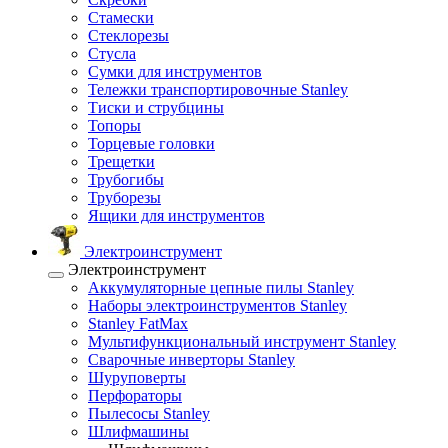
Стамески
Стеклорезы
Стусла
Сумки для инструментов
Тележки транспортировочные Stanley
Тиски и струбцины
Топоры
Торцевые головки
Трещетки
Трубогибы
Труборезы
Ящики для инструментов
Электроинструмент
Электроинструмент
Аккумуляторные цепные пилы Stanley
Наборы электроинструментов Stanley
Stanley FatMax
Мультифункциональный инструмент Stanley
Сварочные инверторы Stanley
Шуруповерты
Перфораторы
Пылесосы Stanley
Шлифмашины