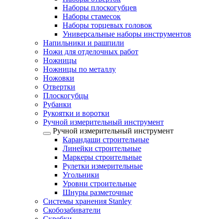
Наборы плоскогубцев
Наборы стамесок
Наборы торцевых головок
Универсальные наборы инструментов
Напильники и рашпили
Ножи для отделочных работ
Ножницы
Ножницы по металлу
Ножовки
Отвертки
Плоскогубцы
Рубанки
Рукоятки и воротки
Ручной измерительный инструмент
Ручной измерительный инструмент
Карандаши строительные
Линейки строительные
Маркеры строительные
Рулетки измерительные
Угольники
Уровни строительные
Шнуры разметочные
Системы хранения Stanley
Скобозабиватели
Скребки