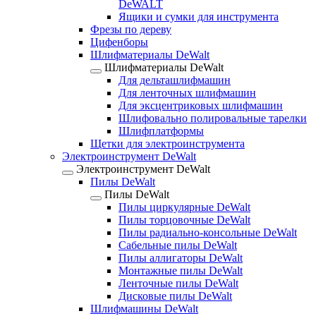
DeWALT
Ящики и сумки для инструмента
Фрезы по дереву
Цифенборы
Шлифматериалы DeWalt
Шлифматериалы DeWalt
Для дельташлифмашин
Для ленточных шлифмашин
Для эксцентриковых шлифмашин
Шлифовально полировальные тарелки
Шлифплатформы
Щетки для электроинструмента
Электроинструмент DeWalt
Электроинструмент DeWalt
Пилы DeWalt
Пилы DeWalt
Пилы циркулярные DeWalt
Пилы торцовочные DeWalt
Пилы радиально-консольные DeWalt
Сабельные пилы DeWalt
Пилы аллигаторы DeWalt
Монтажные пилы DeWalt
Ленточные пилы DeWalt
Дисковые пилы DeWalt
Шлифмашины DeWalt