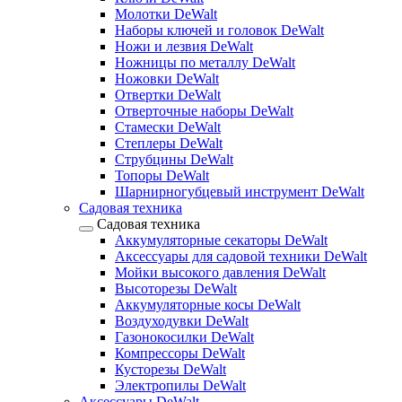
Молотки DeWalt
Наборы ключей и головок DeWalt
Ножи и лезвия DeWalt
Ножницы по металлу DeWalt
Ножовки DeWalt
Отвертки DeWalt
Отверточные наборы DeWalt
Стамески DeWalt
Степлеры DeWalt
Струбцины DeWalt
Топоры DeWalt
Шарнирногубцевый инструмент DeWalt
Садовая техника
Садовая техника
Аккумуляторные секаторы DeWalt
Аксессуары для садовой техники DeWalt
Мойки высокого давления DeWalt
Высоторезы DeWalt
Аккумуляторные косы DeWalt
Воздуходувки DeWalt
Газонокосилки DeWalt
Компрессоры DeWalt
Кусторезы DeWalt
Электропилы DeWalt
Аксессуары DeWalt