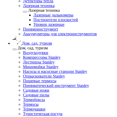
Детекторы тепла
Лазерная техника
Лазерная техника
Лазерные дальномеры
Построители плоскостей
Уровни лазерные
Пневмоинструмент
Аккумуляторы для электроинструментов
Дом, сад, туризм
Дом, сад, туризм
Воздуходувки
Компрессоры Stanley
Лестницы Stanley
Минимойки Stanley
Насосы и насосные станции Stanley
Опрыскиватели Stanley
Пищевые термосы
Пневматический инструмент Stanley
Садовые ножи
Садовые пилы
Термобоксы
Термосы
Термочашки
Туристическая посуда