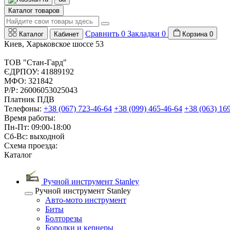
Каталог товаров
Сравнить
0
Закладки
0
Каталог
Кабинет
Корзина
0
Киев, Харьковское шоссе 53
ТОВ "Стан-Гард"
ЄДРПОУ: 41889192
МФО: 321842
Р/Р: 26006053025043
Платник ПДВ
Телефоны:
+38 (067) 723-46-64
+38 (099) 465-46-64
+38 (063) 16
Время работы:
Пн-Пт: 09:00-18:00
Сб-Вс: выходной
Схема проезда:
Каталог
Ручной инструмент Stanley
Ручной инструмент Stanley
Авто-мото инструмент
Биты
Болторезы
Бородки и кернеры