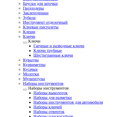
Бруски для заточки
Гвоздодеры
Заклепочники
Зубила
Инструмент отделочный
Клеевые пистолеты
Клещи
Ключи
Ключи
Гаечные и разводные ключи
Ключи трубные
Шестигранные ключи
Кувалды
Курвиметры
Кусачки
Молотки
Мультитулы
Наборы инструментов
Наборы инструментов
Наборы выколоток
Наборы для разметки
Наборы инструментов для автомобиля
Наборы ключей
Наборы отверток
Наборы плоскогубцев