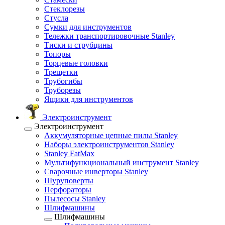
Стеклорезы
Стусла
Сумки для инструментов
Тележки транспортировочные Stanley
Тиски и струбцины
Топоры
Торцевые головки
Трещетки
Трубогибы
Труборезы
Ящики для инструментов
Электроинструмент
Электроинструмент
Аккумуляторные цепные пилы Stanley
Наборы электроинструментов Stanley
Stanley FatMax
Мультифункциональный инструмент Stanley
Сварочные инверторы Stanley
Шуруповерты
Перфораторы
Пылесосы Stanley
Шлифмашины
Шлифмашины