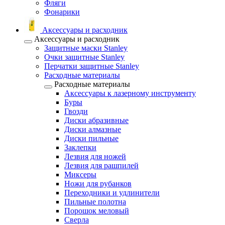
Фляги
Фонарики
Аксессуары и расходник
Аксессуары и расходник
Защитные маски Stanley
Очки защитные Stanley
Перчатки защитные Stanley
Расходные материалы
Расходные материалы
Аксессуары к лазерному инструменту
Буры
Гвозди
Диски абразивные
Диски алмазные
Диски пильные
Заклепки
Лезвия для ножей
Лезвия для рашпилей
Миксеры
Ножи для рубанков
Переходники и удлинители
Пильные полотна
Порошок меловый
Сверла