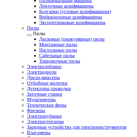
Полировальные машины
Ленточные шлифмашины
Болгарки (угловые шлифмашины)
Вибрационные шлифмашины
Эксцентриковые шлифмашины
Пилы
Пилы
Дисковые (циркулярные) пилы
Монтажные пилы
Настольные пилы
Сабельные пилы
Торцовочные пилы
Электролобзики
Электродрели
Дрели-миксеры
Отбойные молотки
Детекторы проводки
Заточные станки
Мультиметры
Технические фены
Фрезеры
Электрорубанки
Электростеплеры
Зарядные устройства для электроинструментов
Влагомеры