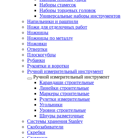
Наборы стамесок
Наборы торцевых головок
Универсальные наборы инструментов
Напильники и рашпили
Ножи для отделочных работ
Ножницы
Ножницы по металлу
Ножовки
Отвертки
Плоскогубцы
Рубанки
Рукоятки и воротки
Ручной измерительный инструмент
Ручной измерительный инструмент
Карандаши строительные
Линейки строительные
Маркеры строительные
Рулетки измерительные
Угольники
Уровни строительные
Шнуры разметочные
Системы хранения Stanley
Скобозабиватели
Скребки
Стамески