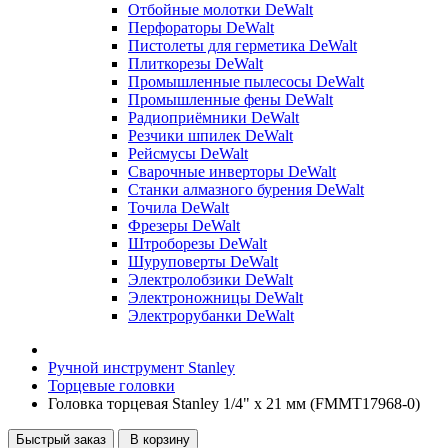
Отбойные молотки DeWalt
Перфораторы DeWalt
Пистолеты для герметика DeWalt
Плиткорезы DeWalt
Промышленные пылесосы DeWalt
Промышленные фены DeWalt
Радиоприёмники DeWalt
Резчики шпилек DeWalt
Рейсмусы DeWalt
Сварочные инверторы DeWalt
Станки алмазного бурения DeWalt
Точила DeWalt
Фрезеры DeWalt
Штроборезы DeWalt
Шуруповерты DeWalt
Электролобзики DeWalt
Электроножницы DeWalt
Электрорубанки DeWalt
Ручной инструмент Stanley
Торцевые головки
Головка торцевая Stanley 1/4" х 21 мм (FMMT17968-0)
Быстрый заказ
В корзину