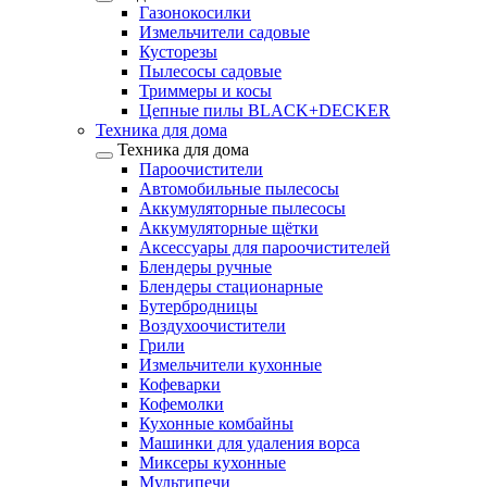
Газонокосилки
Измельчители садовые
Кусторезы
Пылесосы садовые
Триммеры и косы
Цепные пилы BLACK+DECKER
Техника для дома
Техника для дома
Пароочистители
Автомобильные пылесосы
Аккумуляторные пылесосы
Аккумуляторные щётки
Аксессуары для пароочистителей
Блендеры ручные
Блендеры стационарные
Бутербродницы
Воздухоочистители
Грили
Измельчители кухонные
Кофеварки
Кофемолки
Кухонные комбайны
Машинки для удаления ворса
Миксеры кухонные
Мультипечи