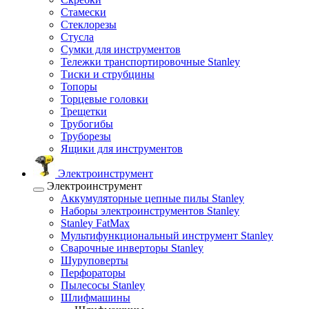
Стамески
Стеклорезы
Стусла
Сумки для инструментов
Тележки транспортировочные Stanley
Тиски и струбцины
Топоры
Торцевые головки
Трещетки
Трубогибы
Труборезы
Ящики для инструментов
Электроинструмент
Электроинструмент
Аккумуляторные цепные пилы Stanley
Наборы электроинструментов Stanley
Stanley FatMax
Мультифункциональный инструмент Stanley
Сварочные инверторы Stanley
Шуруповерты
Перфораторы
Пылесосы Stanley
Шлифмашины