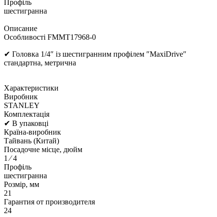
Профіль
шестигранна
Описание
Особливості FMMT17968-0
✔ Головка 1/4″ із шестигранним профілем ″MaxiDrive″
стандартна, метрична
Характеристики
Виробник
STANLEY
Комплектація
✔ В упаковці
Країна-виробник
Тайвань (Китай)
Посадочне місце, дюйм
1 ⁄ 4
Профіль
шестигранна
Розмір, мм
21
Гарантия от производителя
24