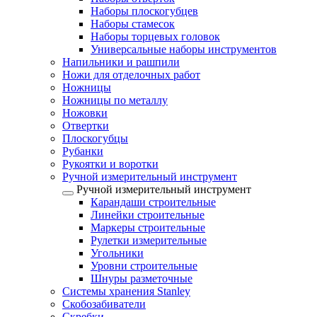
Наборы плоскогубцев
Наборы стамесок
Наборы торцевых головок
Универсальные наборы инструментов
Напильники и рашпили
Ножи для отделочных работ
Ножницы
Ножницы по металлу
Ножовки
Отвертки
Плоскогубцы
Рубанки
Рукоятки и воротки
Ручной измерительный инструмент
Ручной измерительный инструмент
Карандаши строительные
Линейки строительные
Маркеры строительные
Рулетки измерительные
Угольники
Уровни строительные
Шнуры разметочные
Системы хранения Stanley
Скобозабиватели
Скребки