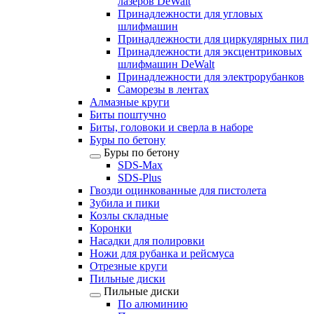
лазеров DeWalt
Принадлежности для угловых
шлифмашин
Принадлежности для циркулярных пил
Принадлежности для эксцентриковых
шлифмашин DeWalt
Принадлежности для электрорубанков
Саморезы в лентах
Алмазные круги
Биты поштучно
Биты, головоки и сверла в наборе
Буры по бетону
Буры по бетону
SDS-Max
SDS-Plus
Гвозди оцинкованные для пистолета
Зубила и пики
Козлы складные
Коронки
Насадки для полировки
Ножи для рубанка и рейсмуса
Отрезные круги
Пильные диски
Пильные диски
По алюминию