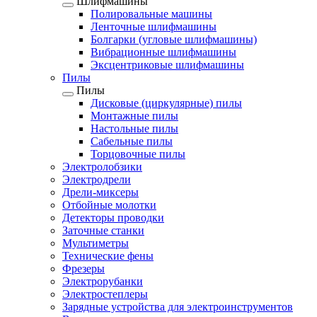
Шлифмашины
Полировальные машины
Ленточные шлифмашины
Болгарки (угловые шлифмашины)
Вибрационные шлифмашины
Эксцентриковые шлифмашины
Пилы
Пилы
Дисковые (циркулярные) пилы
Монтажные пилы
Настольные пилы
Сабельные пилы
Торцовочные пилы
Электролобзики
Электродрели
Дрели-миксеры
Отбойные молотки
Детекторы проводки
Заточные станки
Мультиметры
Технические фены
Фрезеры
Электрорубанки
Электростеплеры
Зарядные устройства для электроинструментов