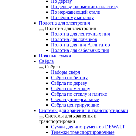
По дереву
По дереву, алюминию, пластику
По нержавеющей стали
По чёрному металлу
Полотна для электропил
Полотна для электропил
Полотна для ленточных пил
Полотна для лобзиков
Полотна для пил Аллигатор
Полотна для сабельных пил
Поясные сумки
Свёрла
Свёрла
Наборы свёрл
Свёрла по бетону
Свёрла по дереву
Свёрла по металлу
Свёрла по стеклу и плитке
Свёрла универсальные
Свёрла центрирующие
Системы для хранения и транспортировки
Системы для хранения и
транспортировки
Сумки для инструментов DEWALT
Тележки транспортировочные