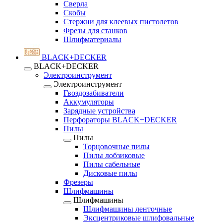
Сверла
Скобы
Стержни для клеевых пистолетов
Фрезы для станков
Шлифматериалы
BLACK+DECKER
BLACK+DECKER
Электроинструмент
Электроинструмент
Гвоздозабиватели
Аккумуляторы
Зарядные устройства
Перфораторы BLACK+DECKER
Пилы
Пилы
Торцовочные пилы
Пилы лобзиковые
Пилы сабельные
Дисковые пилы
Фрезеры
Шлифмашины
Шлифмашины
Шлифмашины ленточные
Эксцентриковые шлифовальные