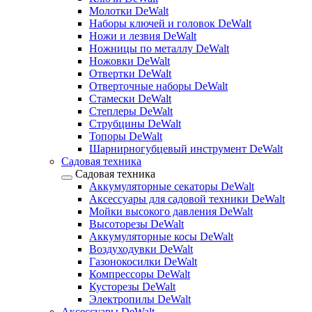
Молотки DeWalt
Наборы ключей и головок DeWalt
Ножи и лезвия DeWalt
Ножницы по металлу DeWalt
Ножовки DeWalt
Отвертки DeWalt
Отверточные наборы DeWalt
Стамески DeWalt
Степлеры DeWalt
Струбцины DeWalt
Топоры DeWalt
Шарнирногубцевый инструмент DeWalt
Садовая техника
Садовая техника
Аккумуляторные секаторы DeWalt
Аксессуары для садовой техники DeWalt
Мойки высокого давления DeWalt
Высоторезы DeWalt
Аккумуляторные косы DeWalt
Воздуходувки DeWalt
Газонокосилки DeWalt
Компрессоры DeWalt
Кусторезы DeWalt
Электропилы DeWalt
Аксессуары DeWalt