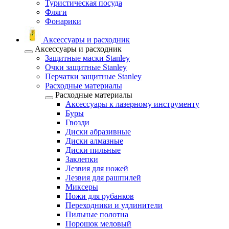
Туристическая посуда
Фляги
Фонарики
Аксессуары и расходник
Аксессуары и расходник
Защитные маски Stanley
Очки защитные Stanley
Перчатки защитные Stanley
Расходные материалы
Расходные материалы
Аксессуары к лазерному инструменту
Буры
Гвозди
Диски абразивные
Диски алмазные
Диски пильные
Заклепки
Лезвия для ножей
Лезвия для рашпилей
Миксеры
Ножи для рубанков
Переходники и удлинители
Пильные полотна
Порошок меловый