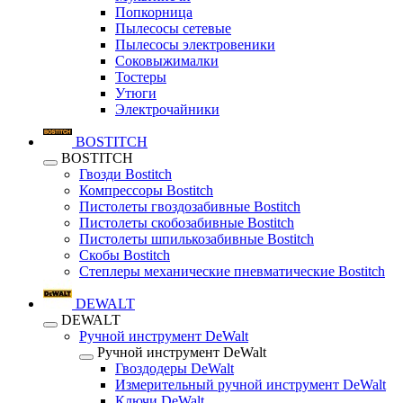
Попкорница
Пылесосы сетевые
Пылесосы электровеники
Соковыжималки
Тостеры
Утюги
Электрочайники
BOSTITCH
BOSTITCH
Гвозди Bostitch
Компрессоры Bostitch
Пистолеты гвоздозабивные Bostitch
Пистолеты скобозабивные Bostitch
Пистолеты шпилькозабивные Bostitch
Скобы Bostitch
Степлеры механические пневматические Bostitch
DEWALT
DEWALT
Ручной инструмент DeWalt
Ручной инструмент DeWalt
Гвоздодеры DeWalt
Измерительный ручной инструмент DeWalt
Ключи DeWalt