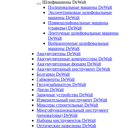
Шлифмашины DeWalt
Полировальные машины DeWalt
Эксцентриковые шлифовальные
машины DeWalt
Прямошлифовальные машины
(граверы) DeWalt
Ленточные шлифовальные машины
DeWalt
Вибрационные шлифовальные
машины DeWalt
Аккумуляторы DeWalt
Аккумуляторные компрессоры DeWalt
Аккумуляторные фонари DeWalt
Аккумуляторный инструмент DeWalt
Болгарки DeWalt
Гайковерты DeWalt
Гвоздезабиватели DeWalt
Дрели DeWalt
Зарядные устройства DeWalt
Измерительный инструмент DeWalt
Миксеры строительные DeWalt
Многофункциональный инструмент
(реноваторы) DeWalt
Наборы инструментов DeWalt
Оптические нивелиры DeWalt