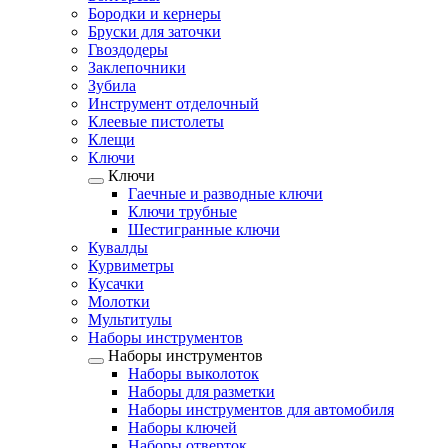
Бородки и кернеры
Бруски для заточки
Гвоздодеры
Заклепочники
Зубила
Инструмент отделочный
Клеевые пистолеты
Клещи
Ключи
Ключи
Гаечные и разводные ключи
Ключи трубные
Шестигранные ключи
Кувалды
Курвиметры
Кусачки
Молотки
Мультитулы
Наборы инструментов
Наборы инструментов
Наборы выколоток
Наборы для разметки
Наборы инструментов для автомобиля
Наборы ключей
Наборы отверток