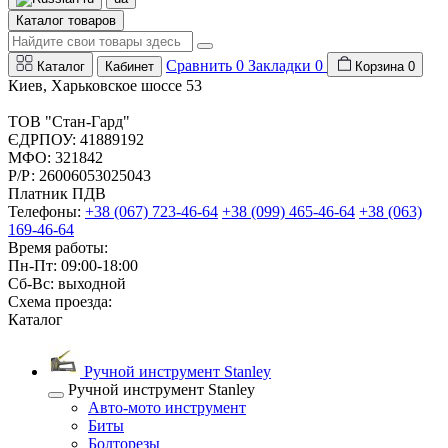
Каталог товаров
Сравнить
0
Закладки
0
Каталог
Кабинет
Корзина
0
Киев, Харьковское шоссе 53
ТОВ "Стан-Гард"
ЄДРПОУ: 41889192
МФО: 321842
Р/Р: 26006053025043
Платник ПДВ
Телефоны:
+38 (067) 723-46-64
+38 (099) 465-46-64
+38 (063)
169-46-64
Время работы:
Пн-Пт: 09:00-18:00
Сб-Вс: выходной
Схема проезда:
Каталог
Ручной инструмент Stanley
Ручной инструмент Stanley
Авто-мото инструмент
Биты
Болторезы