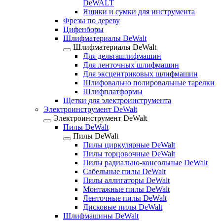
DeWALT
Ящики и сумки для инструмента
Фрезы по дереву
Цифенборы
Шлифматериалы DeWalt
Шлифматериалы DeWalt
Для дельташлифмашин
Для ленточных шлифмашин
Для эксцентриковых шлифмашин
Шлифовально полировальные тарелки
Шлифплатформы
Щетки для электроинструмента
Электроинструмент DeWalt
Электроинструмент DeWalt
Пилы DeWalt
Пилы DeWalt
Пилы циркулярные DeWalt
Пилы торцовочные DeWalt
Пилы радиально-консольные DeWalt
Сабельные пилы DeWalt
Пилы аллигаторы DeWalt
Монтажные пилы DeWalt
Ленточные пилы DeWalt
Дисковые пилы DeWalt
Шлифмашины DeWalt