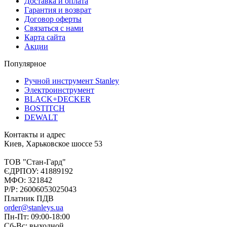
Доставка и оплата
Гарантия и возврат
Договор оферты
Связаться с нами
Карта сайта
Акции
Популярное
Ручной инструмент Stanley
Электроинструмент
BLACK+DECKER
BOSTITCH
DEWALT
Контакты и адрес
Киев, Харьковское шоссе 53
ТОВ "Стан-Гард"
ЄДРПОУ: 41889192
МФО: 321842
Р/Р: 26006053025043
Платник ПДВ
order@stanleys.ua
Пн-Пт: 09:00-18:00
Сб-Вс: выходной