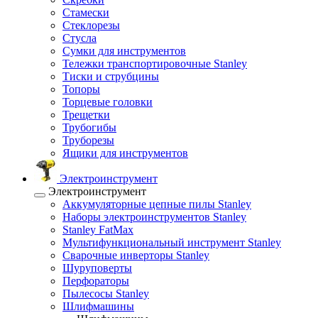
Стамески
Стеклорезы
Стусла
Сумки для инструментов
Тележки транспортировочные Stanley
Тиски и струбцины
Топоры
Торцевые головки
Трещетки
Трубогибы
Труборезы
Ящики для инструментов
Электроинструмент
Электроинструмент
Аккумуляторные цепные пилы Stanley
Наборы электроинструментов Stanley
Stanley FatMax
Мультифункциональный инструмент Stanley
Сварочные инверторы Stanley
Шуруповерты
Перфораторы
Пылесосы Stanley
Шлифмашины