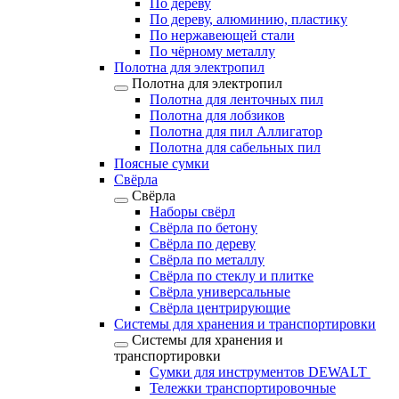
По дереву
По дереву, алюминию, пластику
По нержавеющей стали
По чёрному металлу
Полотна для электропил
Полотна для электропил
Полотна для ленточных пил
Полотна для лобзиков
Полотна для пил Аллигатор
Полотна для сабельных пил
Поясные сумки
Свёрла
Свёрла
Наборы свёрл
Свёрла по бетону
Свёрла по дереву
Свёрла по металлу
Свёрла по стеклу и плитке
Свёрла универсальные
Свёрла центрирующие
Системы для хранения и транспортировки
Системы для хранения и
транспортировки
Сумки для инструментов DEWALT
Тележки транспортировочные