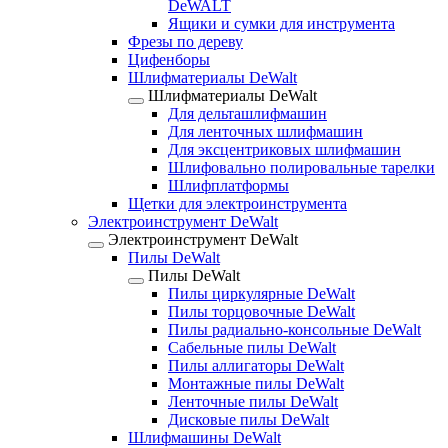
DeWALT
Ящики и сумки для инструмента
Фрезы по дереву
Цифенборы
Шлифматериалы DeWalt
Шлифматериалы DeWalt
Для дельташлифмашин
Для ленточных шлифмашин
Для эксцентриковых шлифмашин
Шлифовально полировальные тарелки
Шлифплатформы
Щетки для электроинструмента
Электроинструмент DeWalt
Электроинструмент DeWalt
Пилы DeWalt
Пилы DeWalt
Пилы циркулярные DeWalt
Пилы торцовочные DeWalt
Пилы радиально-консольные DeWalt
Сабельные пилы DeWalt
Пилы аллигаторы DeWalt
Монтажные пилы DeWalt
Ленточные пилы DeWalt
Дисковые пилы DeWalt
Шлифмашины DeWalt