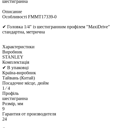
шестигранна
Описание
Особливості FMMT17339-0
✔ Головка 1/4″ із шестигранним профілем ″MaxiDrive″
стандартна, метрична
Характеристики
Виробник
STANLEY
Комплектація
✔ В упаковці
Країна-виробник
Тайвань (Китай)
Посадочне місце, дюйм
1 ⁄ 4
Профіль
шестигранна
Розмір, мм
9
Гарантия от производителя
24