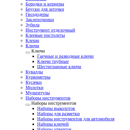
Бородки и кернеры
Бруски для заточки
Гвоздодеры
Заклепочники
Зубила
Инструмент отделочный
Клеевые пистолеты
Клещи
Ключи
Ключи
Гаечные и разводные ключи
Ключи трубные
Шестигранные ключи
Кувалды
Курвиметры
Кусачки
Молотки
Мультитулы
Наборы инструментов
Наборы инструментов
Наборы выколоток
Наборы для разметки
Наборы инструментов для автомобиля
Наборы ключей
Наборы отверток