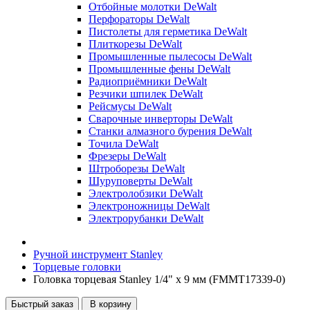
Отбойные молотки DeWalt
Перфораторы DeWalt
Пистолеты для герметика DeWalt
Плиткорезы DeWalt
Промышленные пылесосы DeWalt
Промышленные фены DeWalt
Радиоприёмники DeWalt
Резчики шпилек DeWalt
Рейсмусы DeWalt
Сварочные инверторы DeWalt
Станки алмазного бурения DeWalt
Точила DeWalt
Фрезеры DeWalt
Штроборезы DeWalt
Шуруповерты DeWalt
Электролобзики DeWalt
Электроножницы DeWalt
Электрорубанки DeWalt
Ручной инструмент Stanley
Торцевые головки
Головка торцевая Stanley 1/4" х 9 мм (FMMT17339-0)
Быстрый заказ
В корзину