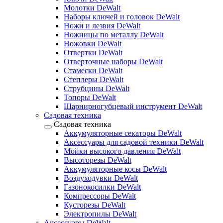
Молотки DeWalt
Наборы ключей и головок DeWalt
Ножи и лезвия DeWalt
Ножницы по металлу DeWalt
Ножовки DeWalt
Отвертки DeWalt
Отверточные наборы DeWalt
Стамески DeWalt
Степлеры DeWalt
Струбцины DeWalt
Топоры DeWalt
Шарнирногубцевый инструмент DeWalt
Садовая техника
Садовая техника
Аккумуляторные секаторы DeWalt
Аксессуары для садовой техники DeWalt
Мойки высокого давления DeWalt
Высоторезы DeWalt
Аккумуляторные косы DeWalt
Воздуходувки DeWalt
Газонокосилки DeWalt
Компрессоры DeWalt
Кусторезы DeWalt
Электропилы DeWalt
Аксессуары DeWalt