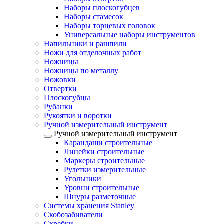
Наборы плоскогубцев
Наборы стамесок
Наборы торцевых головок
Универсальные наборы инструментов
Напильники и рашпили
Ножи для отделочных работ
Ножницы
Ножницы по металлу
Ножовки
Отвертки
Плоскогубцы
Рубанки
Рукоятки и воротки
Ручной измерительный инструмент
Ручной измерительный инструмент
Карандаши строительные
Линейки строительные
Маркеры строительные
Рулетки измерительные
Угольники
Уровни строительные
Шнуры разметочные
Системы хранения Stanley
Скобозабиватели
Скребки