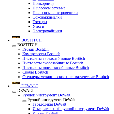
Попкорница
Пылесосы сетевые
Пылесосы электровеники
Соковыжималки
Тостеры
Утюги
Электрочайники
BOSTITCH
BOSTITCH
Гвозди Bostitch
Компрессоры Bostitch
Пистолеты гвоздозабивные Bostitch
Пистолеты скобозабивные Bostitch
Пистолеты шпилькозабивные Bostitch
Скобы Bostitch
Степлеры механические пневматические Bostitch
DEWALT
DEWALT
Ручной инструмент DeWalt
Ручной инструмент DeWalt
Гвоздодеры DeWalt
Измерительный ручной инструмент DeWalt
Ключи DeWalt