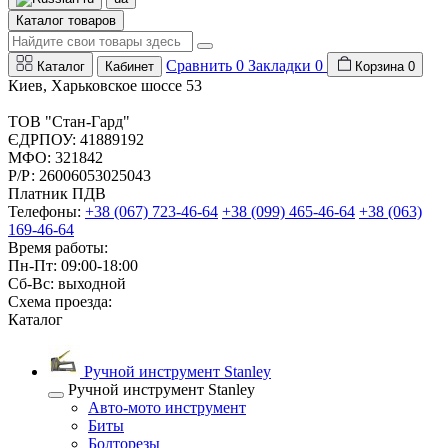
Каталог товаров
Сравнить
0
Закладки
0
Каталог
Кабинет
Корзина
0
Киев, Харьковское шоссе 53
ТОВ "Стан-Гард"
ЄДРПОУ: 41889192
МФО: 321842
Р/Р: 26006053025043
Платник ПДВ
Телефоны:
+38 (067) 723-46-64
+38 (099) 465-46-64
+38 (063)
169-46-64
Время работы:
Пн-Пт: 09:00-18:00
Сб-Вс: выходной
Схема проезда:
Каталог
Ручной инструмент Stanley
Ручной инструмент Stanley
Авто-мото инструмент
Биты
Болторезы