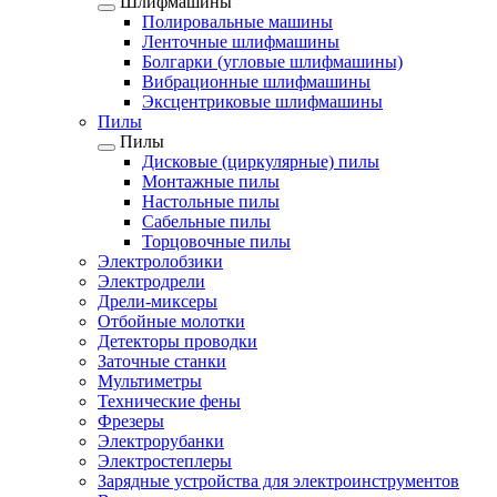
Шлифмашины
Полировальные машины
Ленточные шлифмашины
Болгарки (угловые шлифмашины)
Вибрационные шлифмашины
Эксцентриковые шлифмашины
Пилы
Пилы
Дисковые (циркулярные) пилы
Монтажные пилы
Настольные пилы
Сабельные пилы
Торцовочные пилы
Электролобзики
Электродрели
Дрели-миксеры
Отбойные молотки
Детекторы проводки
Заточные станки
Мультиметры
Технические фены
Фрезеры
Электрорубанки
Электростеплеры
Зарядные устройства для электроинструментов