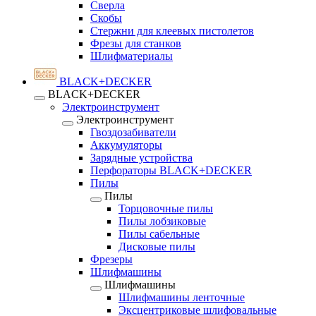
Сверла
Скобы
Стержни для клеевых пистолетов
Фрезы для станков
Шлифматериалы
BLACK+DECKER
BLACK+DECKER
Электроинструмент
Электроинструмент
Гвоздозабиватели
Аккумуляторы
Зарядные устройства
Перфораторы BLACK+DECKER
Пилы
Пилы
Торцовочные пилы
Пилы лобзиковые
Пилы сабельные
Дисковые пилы
Фрезеры
Шлифмашины
Шлифмашины
Шлифмашины ленточные
Эксцентриковые шлифовальные