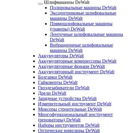
Шлифмашины DeWalt
Полировальные машины DeWalt
Эксцентриковые шлифовальные
машины DeWalt
Прямошлифовальные машины
(граверы) DeWalt
Ленточные шлифовальные машины
DeWalt
Вибрационные шлифовальные
машины DeWalt
Аккумуляторы DeWalt
Аккумуляторные компрессоры DeWalt
Аккумуляторные фонари DeWalt
Аккумуляторный инструмент DeWalt
Болгарки DeWalt
Гайковерты DeWalt
Гвоздезабиватели DeWalt
Дрели DeWalt
Зарядные устройства DeWalt
Измерительный инструмент DeWalt
Миксеры строительные DeWalt
Многофункциональный инструмент
(реноваторы) DeWalt
Наборы инструментов DeWalt
Оптические нивелиры DeWalt