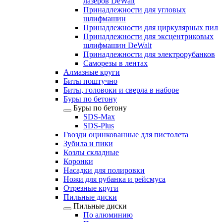
лазеров DeWalt
Принадлежности для угловых
шлифмашин
Принадлежности для циркулярных пил
Принадлежности для эксцентриковых
шлифмашин DeWalt
Принадлежности для электрорубанков
Саморезы в лентах
Алмазные круги
Биты поштучно
Биты, головоки и сверла в наборе
Буры по бетону
Буры по бетону
SDS-Max
SDS-Plus
Гвозди оцинкованные для пистолета
Зубила и пики
Козлы складные
Коронки
Насадки для полировки
Ножи для рубанка и рейсмуса
Отрезные круги
Пильные диски
Пильные диски
По алюминию