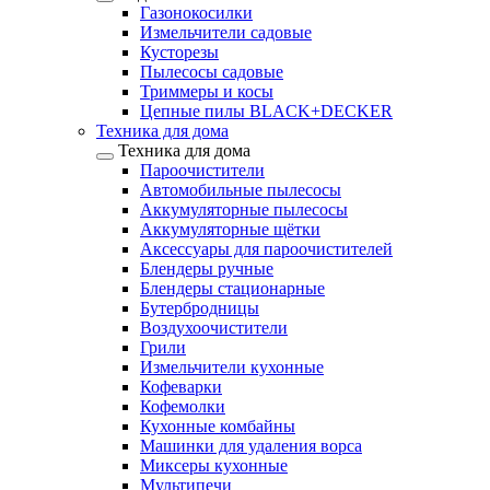
Газонокосилки
Измельчители садовые
Кусторезы
Пылесосы садовые
Триммеры и косы
Цепные пилы BLACK+DECKER
Техника для дома
Техника для дома
Пароочистители
Автомобильные пылесосы
Аккумуляторные пылесосы
Аккумуляторные щётки
Аксессуары для пароочистителей
Блендеры ручные
Блендеры стационарные
Бутербродницы
Воздухоочистители
Грили
Измельчители кухонные
Кофеварки
Кофемолки
Кухонные комбайны
Машинки для удаления ворса
Миксеры кухонные
Мультипечи