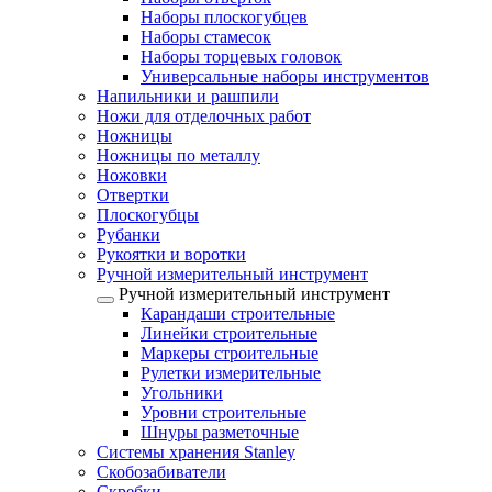
Наборы плоскогубцев
Наборы стамесок
Наборы торцевых головок
Универсальные наборы инструментов
Напильники и рашпили
Ножи для отделочных работ
Ножницы
Ножницы по металлу
Ножовки
Отвертки
Плоскогубцы
Рубанки
Рукоятки и воротки
Ручной измерительный инструмент
Ручной измерительный инструмент
Карандаши строительные
Линейки строительные
Маркеры строительные
Рулетки измерительные
Угольники
Уровни строительные
Шнуры разметочные
Системы хранения Stanley
Скобозабиватели
Скребки