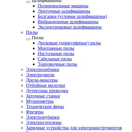
Шлифмашины
Полировальные машины
Ленточные шлифмашины
Болгарки (угловые шлифмашины)
Вибрационные шлифмашины
Эксцентриковые шлифмашины
Пилы
Пилы
Дисковые (циркулярные) пилы
Монтажные пилы
Настольные пилы
Сабельные пилы
Торцовочные пилы
Электролобзики
Электродрели
Дрели-миксеры
Отбойные молотки
Детекторы проводки
Заточные станки
Мультиметры
Технические фены
Фрезеры
Электрорубанки
Электростеплеры
Зарядные устройства для электроинструментов