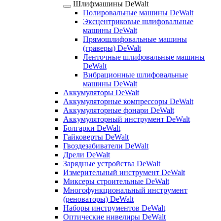
Шлифмашины DeWalt
Полировальные машины DeWalt
Эксцентриковые шлифовальные
машины DeWalt
Прямошлифовальные машины
(граверы) DeWalt
Ленточные шлифовальные машины
DeWalt
Вибрационные шлифовальные
машины DeWalt
Аккумуляторы DeWalt
Аккумуляторные компрессоры DeWalt
Аккумуляторные фонари DeWalt
Аккумуляторный инструмент DeWalt
Болгарки DeWalt
Гайковерты DeWalt
Гвоздезабиватели DeWalt
Дрели DeWalt
Зарядные устройства DeWalt
Измерительный инструмент DeWalt
Миксеры строительные DeWalt
Многофункциональный инструмент
(реноваторы) DeWalt
Наборы инструментов DeWalt
Оптические нивелиры DeWalt