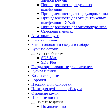
лазеров DeWalt
Принадлежности для угловых
шлифмашин
Принадлежности для циркулярных пил
Принадлежности для эксцентриковых
шлифмашин DeWalt
Принадлежности для электрорубанков
Саморезы в лентах
Алмазные круги
Биты поштучно
Биты, головоки и сверла в наборе
Буры по бетону
Буры по бетону
SDS-Max
SDS-Plus
Гвозди оцинкованные для пистолета
Зубила и пики
Козлы складные
Коронки
Насадки для полировки
Ножи для рубанка и рейсмуса
Отрезные круги
Пильные диски
Пильные диски
По алюминию