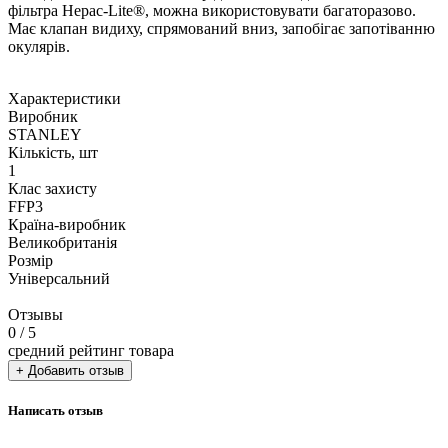
фільтра Hepac-Lite®, можна використовувати багаторазово.
Має клапан видиху, спрямований вниз, запобігає запотіванню
окулярів.
Характеристики
Виробник
STANLEY
Кількість, шт
1
Клас захисту
FFP3
Країна-виробник
Великобританія
Розмір
Універсальний
Отзывы
0
/ 5
средний рейтинг товара
+ Добавить отзыв
Написать отзыв