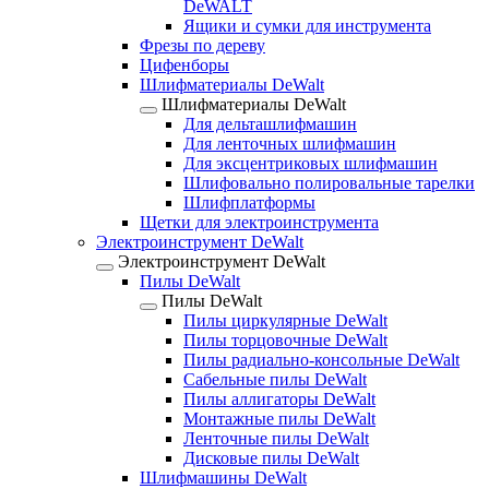
DeWALT
Ящики и сумки для инструмента
Фрезы по дереву
Цифенборы
Шлифматериалы DeWalt
Шлифматериалы DeWalt
Для дельташлифмашин
Для ленточных шлифмашин
Для эксцентриковых шлифмашин
Шлифовально полировальные тарелки
Шлифплатформы
Щетки для электроинструмента
Электроинструмент DeWalt
Электроинструмент DeWalt
Пилы DeWalt
Пилы DeWalt
Пилы циркулярные DeWalt
Пилы торцовочные DeWalt
Пилы радиально-консольные DeWalt
Сабельные пилы DeWalt
Пилы аллигаторы DeWalt
Монтажные пилы DeWalt
Ленточные пилы DeWalt
Дисковые пилы DeWalt
Шлифмашины DeWalt