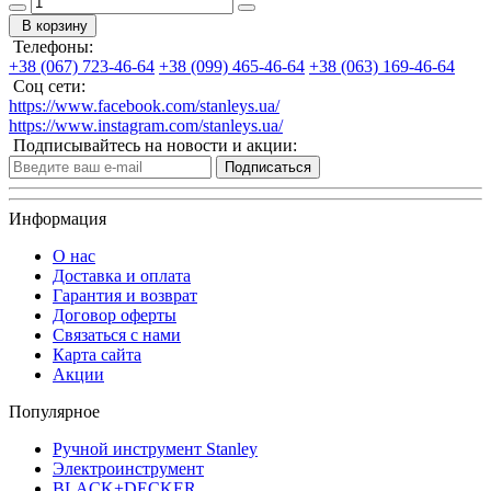
В корзину
Телефоны:
+38 (067) 723-46-64
+38 (099) 465-46-64
+38 (063) 169-46-64
Соц сети:
https://www.facebook.com/stanleys.ua/
https://www.instagram.com/stanleys.ua/
Подписывайтесь на новости и акции:
Подписаться
Информация
О нас
Доставка и оплата
Гарантия и возврат
Договор оферты
Связаться с нами
Карта сайта
Акции
Популярное
Ручной инструмент Stanley
Электроинструмент
BLACK+DECKER