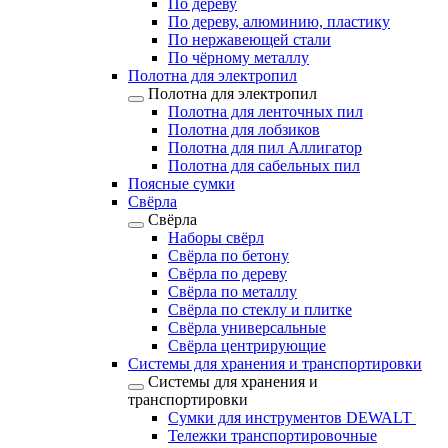
По дереву
По дереву, алюминию, пластику
По нержавеющей стали
По чёрному металлу
Полотна для электропил
Полотна для электропил
Полотна для ленточных пил
Полотна для лобзиков
Полотна для пил Аллигатор
Полотна для сабельных пил
Поясные сумки
Свёрла
Свёрла
Наборы свёрл
Свёрла по бетону
Свёрла по дереву
Свёрла по металлу
Свёрла по стеклу и плитке
Свёрла универсальные
Свёрла центрирующие
Системы для хранения и транспортировки
Системы для хранения и
транспортировки
Сумки для инструментов DEWALT
Тележки транспортировочные