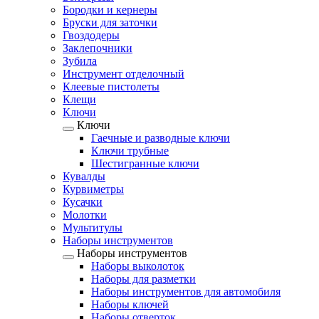
Бородки и кернеры
Бруски для заточки
Гвоздодеры
Заклепочники
Зубила
Инструмент отделочный
Клеевые пистолеты
Клещи
Ключи
Ключи
Гаечные и разводные ключи
Ключи трубные
Шестигранные ключи
Кувалды
Курвиметры
Кусачки
Молотки
Мультитулы
Наборы инструментов
Наборы инструментов
Наборы выколоток
Наборы для разметки
Наборы инструментов для автомобиля
Наборы ключей
Наборы отверток