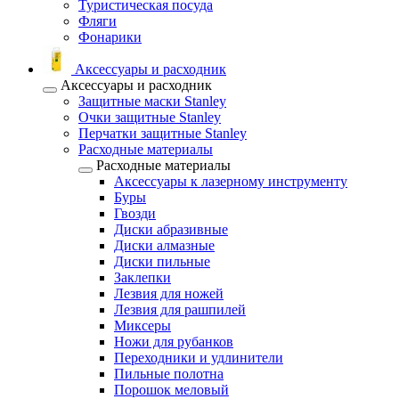
Туристическая посуда
Фляги
Фонарики
Аксессуары и расходник
Аксессуары и расходник
Защитные маски Stanley
Очки защитные Stanley
Перчатки защитные Stanley
Расходные материалы
Расходные материалы
Аксессуары к лазерному инструменту
Буры
Гвозди
Диски абразивные
Диски алмазные
Диски пильные
Заклепки
Лезвия для ножей
Лезвия для рашпилей
Миксеры
Ножи для рубанков
Переходники и удлинители
Пильные полотна
Порошок меловый