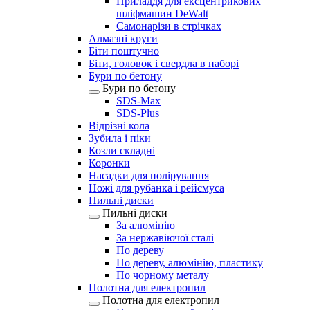
Приладдя для ексцентрикових
шліфмашин DeWalt
Самонарізи в стрічках
Алмазні круги
Біти поштучно
Біти, головок і свердла в наборі
Бури по бетону
Бури по бетону
SDS-Max
SDS-Plus
Відрізні кола
Зубила і піки
Козли складні
Коронки
Насадки для полірування
Ножі для рубанка і рейсмуса
Пильні диски
Пильні диски
За алюмінію
За нержавіючої сталі
По дереву
По дереву, алюмінію, пластику
По чорному металу
Полотна для електропил
Полотна для електропил