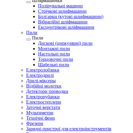
Шліфмашинки
Полірувальні машини
Стрічкові шлифмашини
Болгарки (кутові шлифмашини)
Вібраційні шліфмашини
Ексцентрікові шліфмашини
Пили
Пили
Дискові (циркулярні) пили
Монтажні пили
Настольні пили
Торцовочні пили
Шабельні пили
Електролобзики
Електродрилі
Дрилі-міксеры
Відбійні молотки
Детектори проводки
Електрорубанки
Електростеплери
Заточні верстати
Мультиметри
Технічні фени
Фрезери
Зарядні пристрої для електроінструментів