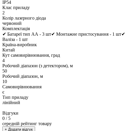
IP54
Клас приладу
2
Колір лазерного діода
червоний
Комплектація
✔ Батареї тип АА - 3 шт✔ Монтажне пристосування - 1 шт✔
Валіза - 1 шт
Країна-виробник
Китай
Кут самовирівнювання, град
4
Робочий діапазон (з детектором), м
50
Робочий діапазон, м
10
Самовирівнювання
є
Тип приладу
лінійний
Відгуки
0
/ 5
середній рейтинг товару
+ Додати відгук