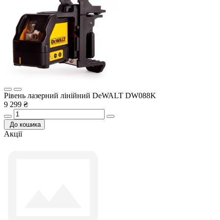
Рівень лазерний лінійний DeWALT DW088K
9 299 ₴
До кошика
Акції