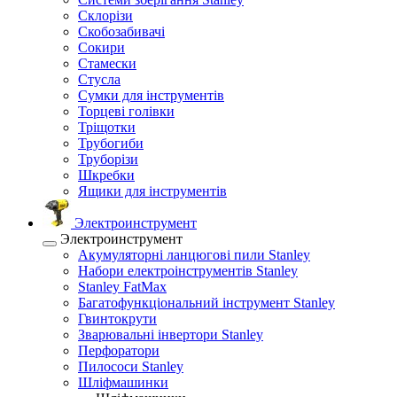
Склорізи
Скобозабивачі
Сокири
Стамески
Стусла
Сумки для інструментів
Торцеві голівки
Тріщотки
Трубогиби
Труборізи
Шкребки
Ящики для інструментів
Электроинструмент
Электроинструмент
Акумуляторні ланцюгові пили Stanley
Набори електроінструментів Stanley
Stanley FatMax
Багатофункціональний інструмент Stanley
Гвинтокрути
Зварювальні інвертори Stanley
Перфоратори
Пилососи Stanley
Шліфмашинки