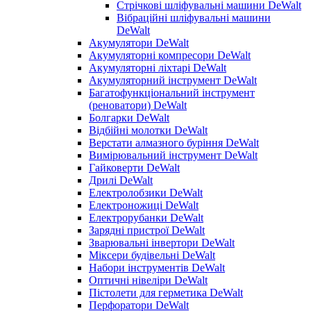
Стрічкові шліфувальні машини DeWalt
Вібраційні шліфувальні машини
DeWalt
Акумулятори DeWalt
Акумуляторні компресори DeWalt
Акумуляторні ліхтарі DeWalt
Акумуляторний інструмент DeWalt
Багатофункціональний інструмент
(реноватори) DeWalt
Болгарки DeWalt
Відбійні молотки DeWalt
Верстати алмазного буріння DeWalt
Вимірювальний інструмент DeWalt
Гайковерти DeWalt
Дрилі DeWalt
Електролобзики DeWalt
Електроножиці DeWalt
Електрорубанки DeWalt
Зарядні пристрої DeWalt
Зварювальні інвертори DeWalt
Міксери будівельні DeWalt
Набори інструментів DeWalt
Оптичні нівеліри DeWalt
Пістолети для герметика DeWalt
Перфоратори DeWalt