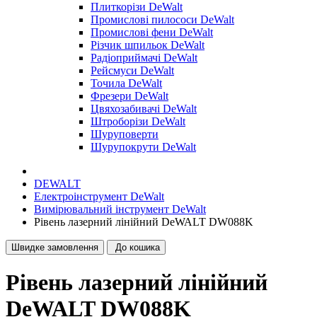
Плиткорізи DeWalt
Промислові пилососи DeWalt
Промислові фени DeWalt
Різчик шпильок DeWalt
Радіоприймачі DeWalt
Рейсмуси DeWalt
Точила DeWalt
Фрезери DeWalt
Цвяхозабивачі DeWalt
Штроборізи DeWalt
Шуруповерти
Шурупокрути DeWalt
DEWALT
Електроінструмент DeWalt
Вимірювальний інструмент DeWalt
Рівень лазерний лінійний DeWALT DW088K
Швидке замовлення
До кошика
Рівень лазерний лінійний
DeWALT DW088K