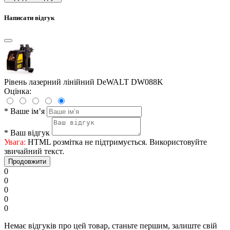
Написати відгук
Рівень лазерний лінійний DeWALT DW088K
Оцінка:
*
Ваше ім’я
*
Ваш відгук
Увага:
HTML розмітка не підтримується. Використовуйте
звичайний текст.
Продовжити
0
0
0
0
0
Немає відгуків про цей товар, станьте першим, залиште свій