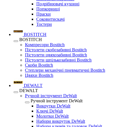
Подрібнювачі кухонні
Попкорниці
Праски
Соковитискачі
Тостери
BOSTITCH
BOSTITCH
Компресори Bostitch
Пістолети скобозабивні Bostitch
Пістолети цвяхозабивні Bostitch
Пістолети шпількозабивні Bostitch
Скоби Bostitch
Степлери механічні пневматичні Bostitch
Цвяхи Bostitch
DEWALT
DEWALT
Ручной інструмент DeWalt
Ручной інструмент DeWalt
Викрутки DeWalt
Ключі DeWalt
Молотки DeWalt
Набори викруток DeWalt
Набори ключів та головок DeWalt