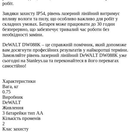
робіт.
Завдяки захисту IP54, рівень лазерний лінійний витримує
впливу вологи та пилу, що особливо важливо для робіт у
складних умовах. Батарея може працювати до 30 годин
безперервно, що забезпечує тривалий час роботи без
необхідності заміни.
DeWALT DW088K – це справжній помічник, який допоможе
вам досягнути професійних результатів у найкоротші терміни.
Замовляйте рівень лазерний лінійний DeWALT DW088K уже
сьогодні на Stanleys.ua та переконайтеся в його перевагах
самостійно!
Характеристики
Вага, кг
0.75
Виробник
DeWALT
Живлення
3 батарейки тип АА
Кількість променів
2
Клас захисту