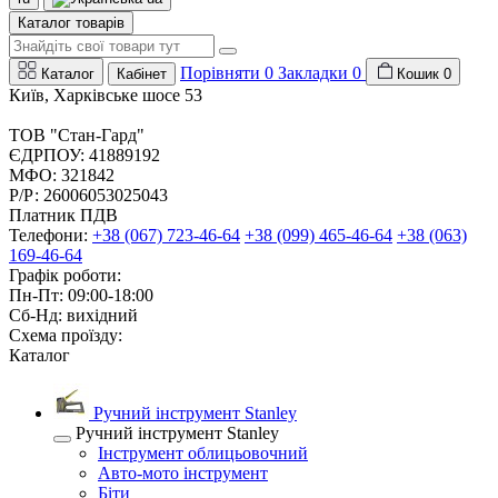
Каталог товарів
Порівняти
0
Закладки
0
Каталог
Кабінет
Кошик
0
Київ, Харківське шосе 53
ТОВ "Стан-Гард"
ЄДРПОУ: 41889192
МФО: 321842
Р/Р: 26006053025043
Платник ПДВ
Телефони:
+38 (067) 723-46-64
+38 (099) 465-46-64
+38 (063)
169-46-64
Графік роботи:
Пн-Пт: 09:00-18:00
Сб-Нд: вихідний
Схема проїзду:
Каталог
Ручний інструмент Stanley
Ручний інструмент Stanley
Інструмент облицьовочний
Авто-мото інструмент
Біти