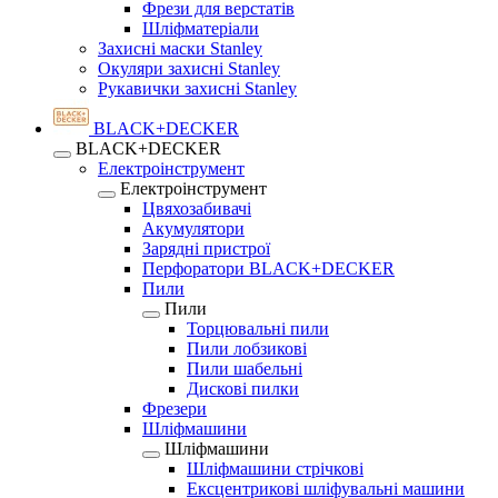
Фрези для верстатів
Шліфматеріали
Захисні маски Stanley
Окуляри захисні Stanley
Рукавички захисні Stanley
BLACK+DECKER
BLACK+DECKER
Електроінструмент
Електроінструмент
Цвяхозабивачі
Акумулятори
Зарядні пристрої
Перфоратори BLACK+DECKER
Пили
Пили
Торцювальні пили
Пили лобзикові
Пили шабельні
Дискові пилки
Фрезери
Шліфмашини
Шліфмашини
Шліфмашини стрічкові
Ексцентрикові шліфувальні машини