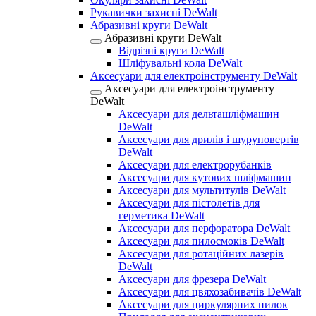
Рукавички захисні DeWalt
Абразивні круги DeWalt
Абразивні круги DeWalt
Відрізні круги DeWalt
Шліфувальні кола DeWalt
Аксесуари для електроінструменту DeWalt
Аксесуари для електроінструменту
DeWalt
Аксесуари для дельташліфмашин
DeWalt
Аксесуари для дрилів і шуруповертів
DeWalt
Аксесуари для електрорубанків
Аксесуари для кутових шліфмашин
Аксесуари для мультитулів DeWalt
Аксесуари для пістолетів для
герметика DeWalt
Аксесуари для перфоратора DeWalt
Аксесуари для пилосмоків DeWalt
Аксесуари для ротаційних лазерів
DeWalt
Аксесуари для фрезера DeWalt
Аксесуари для цвяхозабивачів DeWalt
Аксесуари для циркулярних пилок