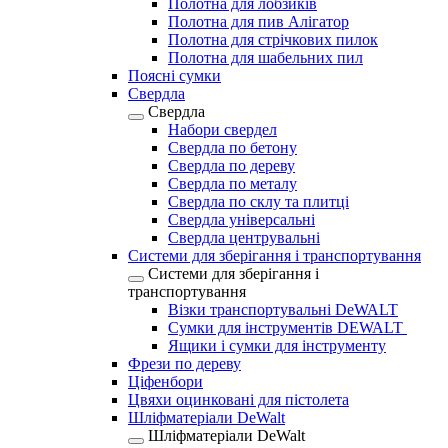
Полотна для лобзиків
Полотна для пив Алігатор
Полотна для стрічкових пилок
Полотна для шабельних пил
Поясні сумки
Свердла
Свердла
Набори свердел
Свердла по бетону
Свердла по дереву
Свердла по металу
Свердла по склу та плитці
Свердла універсальні
Свердла центрувальні
Системи для зберігання і транспортування
Системи для зберігання і
транспортування
Візки транспортувальні DeWALT
Сумки для інструментів DEWALT
Ящики і сумки для інструменту
Фрези по дереву
Ціфенбори
Цвяхи оцинковані для пістолета
Шліфматеріали DeWalt
Шліфматеріали DeWalt