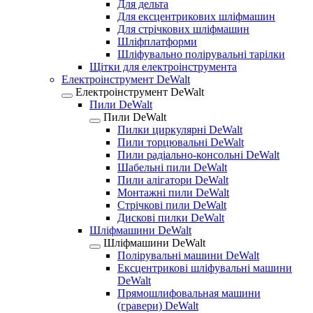
Для дельта
Для ексцентрикових шліфмашин
Для стрічкових шліфмашин
Шліфплатформи
Шліфувально полірувальні тарілки
Щітки для електроінструмента
Електроінструмент DeWalt
Електроінструмент DeWalt
Пили DeWalt
Пили DeWalt
Пилки циркулярні DeWalt
Пили торцювальні DeWalt
Пили радіально-консольні DeWalt
Шабельні пили DeWalt
Пили алігатори DeWalt
Монтажні пили DeWalt
Стрічкові пили DeWalt
Дискові пилки DeWalt
Шліфмашини DeWalt
Шліфмашини DeWalt
Полірувальні машини DeWalt
Ексцентрикові шліфувальні машини
DeWalt
Прямошлифовальная машини
(гравери) DeWalt