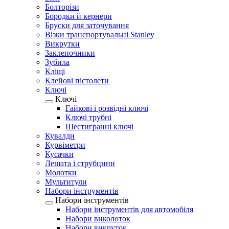
Болторізи
Бородки й кернери
Бруски для заточування
Візки транспортувальні Stanley
Викрутки
Заклепочники
Зубила
Кліщі
Клейові пістолети
Ключі
Ключі
Гайкові і розвідні ключі
Ключі трубні
Шестигранні ключі
Кувалди
Курвіметри
Кусачки
Лещата і струбцини
Молотки
Мультитули
Набори інструментів
Набори інструментів
Набори інструментів для автомобіля
Набори виколоток
Набори викруток