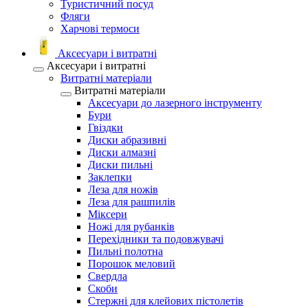
Туристичний посуд
Фляги
Харчові термоси
Аксесуари і витратні
Аксесуари і витратні
Витратні матеріали
Витратні матеріали
Аксесуари до лазерного інструменту
Бури
Гвіздки
Диски абразивні
Диски алмазні
Диски пильні
Заклепки
Леза для ножів
Леза для рашпилів
Міксери
Ножі для рубанків
Перехідники та подовжувачі
Пильні полотна
Порошок меловий
Свердла
Скоби
Стержні для клейових пістолетів