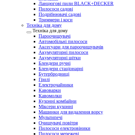
Ланцюгові пили BLACK+DECKER
Пилососи садові
Подрібнювачі садові
Триммери і коси
Техніка для дому
Техніка для дому
Пароочищувачі
Автомобільні пилососи
Аксесуари для пароочищувачів
Акумуляторні пилососи
Акумуляторні щітки
Блендери ручні
Блендери стаціонарні
Бутербродниці
Грилі
Електрочайники
Кавоварки
Кавомолки
Кухонні комбайни
Міксери кухонні
Машинки для видалення ворсу
Мультипечі
Очищувачі повітря
Пилососи електровіники
Пилососи мережеві