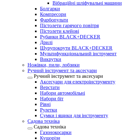
Вібраційні шліфувальні машини
Болгарки
Компресори
Фарбопульти
Пістолети гарячого повітря
Пістолети клейові
Рубанки BLACK+DECKER
Дрилі
Шурупокрути BLACK+DECKER
Мультифункціональний інструмент
Викрутки
Ножівки, пили, лобзики
Ручний інструмент та аксесуари
Ручний інструмент та аксесуари
Аксесуари для електроінструменту
Верстати
Набори автомобільні
Набори біт
Рівні
Рулетки
Сумки і ящики для інструменту
Садова техніка
Садова техніка
Газонокосарки
Кущорізи