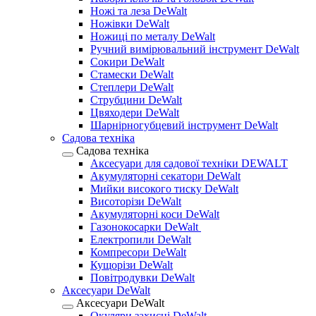
Ножі та леза DeWalt
Ножівки DeWalt
Ножиці по металу DeWalt
Ручний вимірювальний інструмент DeWalt
Сокири DeWalt
Стамески DeWalt
Степлери DeWalt
Струбцини DeWalt
Цвяходери DeWalt
Шарнірногубцевий інструмент DeWalt
Садова техніка
Садова техніка
Аксесуари для садової техніки DEWALT
Акумуляторні секатори DeWalt
Мийки високого тиску DeWalt
Висоторізи DeWalt
Акумуляторні коси DeWalt
Газонокосарки DeWalt
Електропили DeWalt
Компресори DeWalt
Кущорізи DeWalt
Повітродувки DeWalt
Аксесуари DeWalt
Аксесуари DeWalt
Окуляри захисні DeWalt