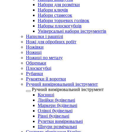
Набори для розмітки
Набори ключів
Набори стамесок
Набори торцевих голівок
Наборы плоскогубців
Універсальні набори інструментів
Напилки і рашпілі
Ножі для обробних робіт
Ножівки
Ножиці
Ножиці по металу
Обценьки
Плоскогубці
Рубанки
Рукоятки й воротки
Ручний вимірювальний інструмент
Ручний вимірювальний інструмент
Косинці
Лінійки будівельні
Маркери будівельні
Олівці будівельні
Рівні будівельні
Рулетки вимірювальні
Шнури розмічальні
Системи зберігання Stanley