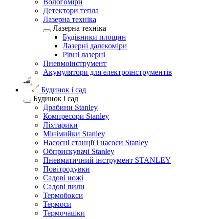
Вологоміри
Детектори тепла
Лазерна техніка
Лазерна техніка
Будівники площин
Лазерні далекоміри
Рівні лазерні
Пневмоінструмент
Акумулятори для електроінструментів
Будинок і сад
Будинок і сад
Драбини Stanley
Компресори Stanley
Ліхтарики
Мінімийки Stanley
Насосні станції і насоси Stanley
Обприскувачі Stanley
Пневматичний інструмент STANLEY
Повітродувки
Садові ножі
Садові пили
Термобокси
Термоси
Термочашки