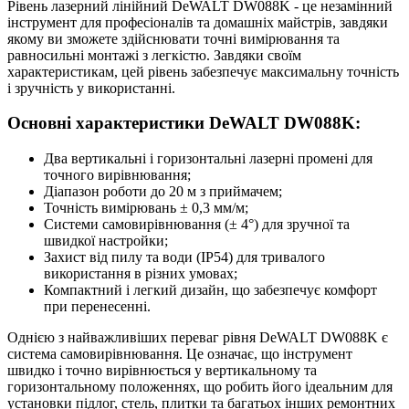
Рівень лазерний лінійний DeWALT DW088K - це незамінний
інструмент для професіоналів та домашніх майстрів, завдяки
якому ви зможете здійснювати точні вимірювання та
равносильні монтажі з легкістю. Завдяки своїм
характеристикам, цей рівень забезпечує максимальну точність
і зручність у використанні.
Основні характеристики DeWALT DW088K:
Два вертикальні і горизонтальні лазерні промені для
точного вирівнювання;
Діапазон роботи до 20 м з приймачем;
Точність вимірювань ± 0,3 мм/м;
Системи самовирівнювання (± 4°) для зручної та
швидкої настройки;
Захист від пилу та води (IP54) для тривалого
використання в різних умовах;
Компактний і легкий дизайн, що забезпечує комфорт
при перенесенні.
Однією з найважливіших переваг рівня DeWALT DW088K є
система самовирівнювання. Це означає, що інструмент
швидко і точно вирівнюється у вертикальному та
горизонтальному положеннях, що робить його ідеальним для
установки підлог, стель, плитки та багатьох інших ремонтних